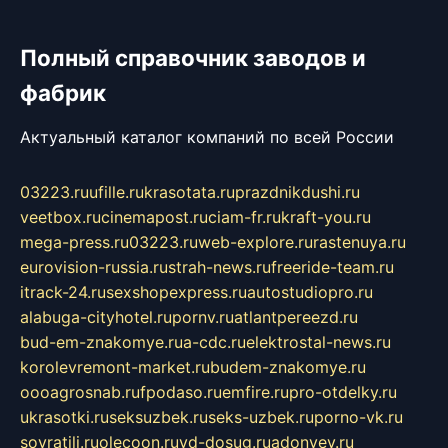
Полный справочник заводов и
фабрик
Актуальный каталог компаний по всей России
03223.ru
ufille.ru
krasotata.ru
prazdnikdushi.ru
veetbox.ru
cinemapost.ru
ciam-fr.ru
kraft-you.ru
mega-press.ru
03223.ru
web-explore.ru
rastenuya.ru
eurovision-russia.ru
strah-news.ru
freeride-team.ru
itrack-24.ru
sexshopexpress.ru
autostudiopro.ru
alabuga-cityhotel.ru
pornv.ru
atlantpereezd.ru
bud-em-znakomye.ru
a-cdc.ru
elektrostal-news.ru
korolevremont-market.ru
budem-znakomye.ru
oooagrosnab.ru
fpodaso.ru
emfire.ru
pro-otdelky.ru
ukrasotki.ru
seksuzbek.ru
seks-uzbek.ru
porno-vk.ru
sovratili.ru
olecoon.ru
vd-dosug.ru
adonyev.ru