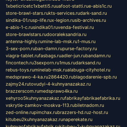
1xbeticricetc1xbetti5.ru
uafoot-statti.ru
e-abis1c.ru
store-brawl-stars.ru
kts-services.ru
dark-sand.ru
sindika-01.ru
sp-life.ru
x-legion.ru
sib-archives.ru
e-abis-1-c.ru
sindika01.ru
venda-festival.ru
store-brawlstars.ru
dooraleksandria.ru
antenna-highly.ru
mine-lab-msk.ru
1-mus.ru
3-sex-porn.ru
ban-damn.ru
purse-factory.ru
viagra-tablet.ru
fasbags.ru
adler-jun.ru
bandamn.ru
fincontech.ru
3sexporn.ru
1mus.ru
darksand.ru
rebus-toys.ru
minelab-msk.ru
alabuga-cityhotel.ru
medsprawo-4-ka.ru
2864420.ru
blagodarenie-spb.ru
zajmy24.ru
tovudyi-4-kuhnyanazakaz.ru
brazzerscom.ru
medsprawo4ka.ru
xehyroo5kuhnyanazakaz.ru
fabrikayfabrikaefabrika.ru
vskrytie-zamkov-moskva-113.ru
biletnadom.ru
zed-online.ru
pimchax.ru
brazzers-hd.ru
z-host.ru
kitubeu2kuhnyanazakaz.ru
naperekate.ru
kuhnyaofabrikaufabrik.ru
kitubeu-2-kuhnyanazakaz.ru