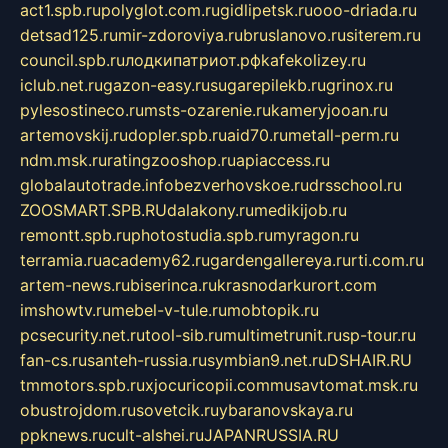
act1.spb.ru
polyglot.com.ru
gidlipetsk.ru
ooo-driada.ru
detsad125.ru
mir-zdoroviya.ru
bruslanovo.ru
siterem.ru
council.spb.ru
лодкипатриот.рф
kafekolizey.ru
iclub.net.ru
gazon-easy.ru
sugarepilekb.ru
grinox.ru
pylesostineco.ru
msts-ozarenie.ru
kameryjooan.ru
artemovskij.ru
dopler.spb.ru
aid70.ru
metall-perm.ru
ndm.msk.ru
ratingzooshop.ru
apiaccess.ru
globalautotrade.info
bezverhovskoe.ru
drsschool.ru
ZOOSMART.SPB.RU
dalakony.ru
medikijob.ru
remontt.spb.ru
photostudia.spb.ru
myragon.ru
terramia.ru
academy62.ru
gardengallereya.ru
rti.com.ru
artem-news.ru
biserinca.ru
krasnodarkurort.com
imshowtv.ru
mebel-v-tule.ru
mobtopik.ru
pcsecurity.net.ru
tool-sib.ru
multimetrunit.ru
sp-tour.ru
fan-cs.ru
santeh-russia.ru
symbian9.net.ru
DSHAIR.RU
tmmotors.spb.ru
xjocuricopii.com
musavtomat.msk.ru
obustrojdom.ru
sovetcik.ru
ybaranovskaya.ru
ppknews.ru
cult-alshei.ru
JAPANRUSSIA.RU