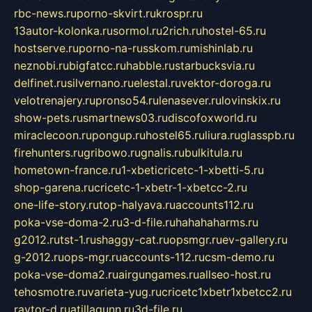
rbc-news.ru
porno-skvirt.ru
krospr.ru
13autor-kolonka.ru
sormol.ru
2rich.ru
hostel-65.ru
hostserve.ru
porno-na-russkom.ru
mishinlab.ru
neznobi.ru
bigfatcc.ru
habble.ru
starbucksvia.ru
delfinet.ru
silvernano.ru
elestal.ru
vektor-doroga.ru
velotrenajery.ru
pronso54.ru
lenasever.ru
lovinskix.ru
show-pets.ru
smartnews03.ru
discofoxworld.ru
miraclecoon.ru
pongup.ru
hostel65.ru
liura.ru
glasspb.ru
firehunters.ru
gribowo.ru
gnalis.ru
bulkitula.ru
hometown-france.ru
1-xbeticricetc-1-xbetti-5.ru
shop-garena.ru
cricetc-1-xbetr-1-xbetcc-2.ru
one-life-story.ru
top-halyava.ru
accounts112.ru
poka-vse-doma-2.ru
3-d-file.ru
hahahaharms.ru
g2012.ru
tst-1.ru
shaggy-cat.ru
opsmgr.ru
ev-gallery.ru
g-2012.ru
ops-mgr.ru
accounts-112.ru
csm-demo.ru
poka-vse-doma2.ru
airgungames.ru
allseo-host.ru
tehosmotre.ru
varieta-yug.ru
cricetc1xbetr1xbetcc2.ru
raytor-d.ru
atillagunn.ru
3d-file.ru