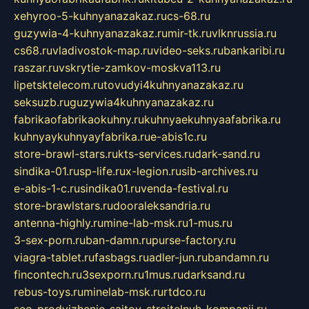
xehyroo-5-kuhnyanazakaz.ru
cs-68.ru
guzywia-4-kuhnyanazakaz.ru
mir-tk.ru
vlknrussia.ru
cs68.ru
vladivostok-map.ru
video-seks.ru
bankaribi.ru
raszar.ru
vskrytie-zamkov-moskva113.ru
lipetsktelecom.ru
tovudyi4kuhnyanazakaz.ru
seksuzb.ru
guzywia4kuhnyanazakaz.ru
fabrikaofabrikaokuhny.ru
kuhnyaekuhnyaafabrika.ru
kuhnyaykuhnyayfabrika.ru
e-abis1c.ru
store-brawl-stars.ru
kts-services.ru
dark-sand.ru
sindika-01.ru
sp-life.ru
x-legion.ru
sib-archives.ru
e-abis-1-c.ru
sindika01.ru
venda-festival.ru
store-brawlstars.ru
dooraleksandria.ru
antenna-highly.ru
mine-lab-msk.ru
1-mus.ru
3-sex-porn.ru
ban-damn.ru
purse-factory.ru
viagra-tablet.ru
fasbags.ru
adler-jun.ru
bandamn.ru
fincontech.ru
3sexporn.ru
1mus.ru
darksand.ru
rebus-toys.ru
minelab-msk.ru
rtdco.ru
seo-prodvizhenie-sajtov-stroitelnyh-kompanij.ru