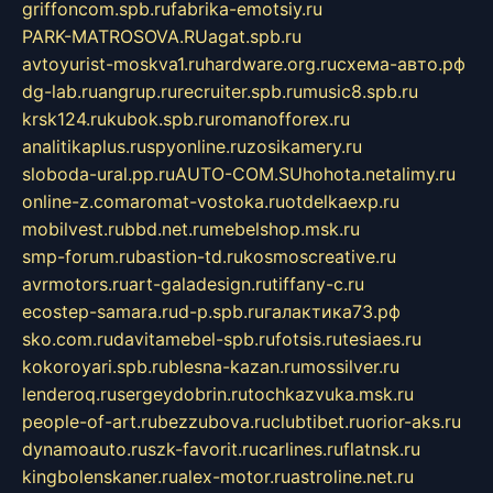
griffoncom.spb.ru
fabrika-emotsiy.ru
PARK-MATROSOVA.RU
agat.spb.ru
avtoyurist-moskva1.ru
hardware.org.ru
схема-авто.рф
dg-lab.ru
angrup.ru
recruiter.spb.ru
music8.spb.ru
krsk124.ru
kubok.spb.ru
romanofforex.ru
analitikaplus.ru
spyonline.ru
zosikamery.ru
sloboda-ural.pp.ru
AUTO-COM.SU
hohota.net
alimy.ru
online-z.com
aromat-vostoka.ru
otdelkaexp.ru
mobilvest.ru
bbd.net.ru
mebelshop.msk.ru
smp-forum.ru
bastion-td.ru
kosmoscreative.ru
avrmotors.ru
art-galadesign.ru
tiffany-c.ru
ecostep-samara.ru
d-p.spb.ru
галактика73.рф
sko.com.ru
davitamebel-spb.ru
fotsis.ru
tesiaes.ru
kokoroyari.spb.ru
blesna-kazan.ru
mossilver.ru
lenderoq.ru
sergeydobrin.ru
tochkazvuka.msk.ru
people-of-art.ru
bezzubova.ru
clubtibet.ru
orior-aks.ru
dynamoauto.ru
szk-favorit.ru
carlines.ru
flatnsk.ru
kingbolenskaner.ru
alex-motor.ru
astroline.net.ru