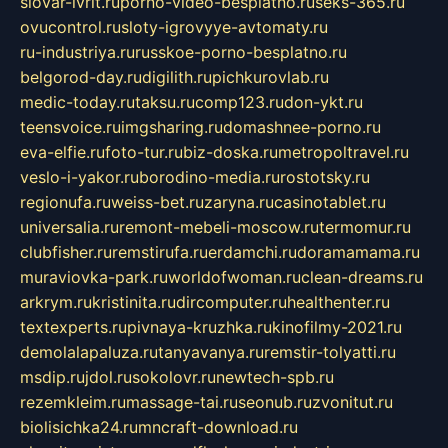
slovar-ivrit.ru
porno-video-besplatno.ru
seks-365.ru
ovucontrol.ru
sloty-igrovyye-avtomaty.ru
ru-industriya.ru
russkoe-porno-besplatno.ru
belgorod-day.ru
digilith.ru
pichkurovlab.ru
medic-today.ru
taksu.ru
comp123.ru
don-ykt.ru
teensvoice.ru
imgsharing.ru
domashnee-porno.ru
eva-elfie.ru
foto-tur.ru
biz-doska.ru
metropoltravel.ru
veslo-i-yakor.ru
borodino-media.ru
rostotsky.ru
regionufa.ru
weiss-bet.ru
zaryna.ru
casinotablet.ru
universalia.ru
remont-mebeli-moscow.ru
termomur.ru
clubfisher.ru
remstirufa.ru
erdamchi.ru
doramamama.ru
muraviovka-park.ru
worldofwoman.ru
clean-dreams.ru
arkrym.ru
kristinita.ru
dircomputer.ru
healthenter.ru
textexperts.ru
pivnaya-kruzhka.ru
kinofilmy-2021.ru
demolalapaluza.ru
tanyavanya.ru
remstir-tolyatti.ru
msdip.ru
jdol.ru
sokolovr.ru
newtech-spb.ru
rezemkleim.ru
massage-tai.ru
seonub.ru
zvonitut.ru
biolisichka24.ru
mncraft-download.ru