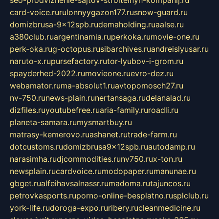
card-voice.ru
rulonnyygazon177.ru
snow-guard.ru
domizbrusa-9x12spb.ru
demaholding.ru
aalse.ru
a380club.ru
argentinamia.ru
perkoka.ru
movie-one.ru
perk-oka.ru
g-octopus.ru
sibarchives.ru
andreislyusar.ru
naruto-x.ru
pursefactory.ru
tor-lyubov-i-grom.ru
spayderhed-2022.ru
movieone.ru
evro-dez.ru
webamator.ru
ma-absolut1.ru
avtopomosch27.ru
nv-750.ru
news-plain.ru
nertansaga.ru
delanalad.ru
dizfiles.ru
youtubefree.ru
aria-family.ru
roadli.ru
planeta-samara.ru
mysmartbuy.ru
matrasy-kemerovo.ru
ashanet.ru
trade-farm.ru
dotcustoms.ru
domizbrusa9x12spb.ru
autodamp.ru
narasimha.ru
djcommodities.ru
nv750.ru
x-ton.ru
newsplain.ru
cardvoice.ru
modopaper.ru
manunae.ru
gbget.ru
alfeihavsalnassr.ru
madoma.ru
tajuncos.ru
petrovkasports.ru
porno-online-besplatno.ru
splclub.ru
york-life.ru
doroga-expo.ru
ribery.ru
cleanmedicine.ru