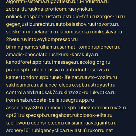
algoritm-sistema.ru
godflesh.ru
ru-industria.ru
zebra-tlt.ru
okna-proficom.ru
erynok.ru
onlinekinospace.ru
startupstudio-fefu.ru
zarges-ru.ru
gegenjustizunrecht.ru
autobalashov.ru
utrovortu.ru
spiski-firm.ru
elara-m.ru
kinomusorka.ru
mkcslava.ru
2bets.ru
vintovoykompressor.ru
birminghamvsfulham.ru
sarmat-komp.ru
pioneeri.ru
amadis-chocolate.ru
shkurki-karakulya.ru
kanotiforet.spb.ru
tutmassage.ru
ecolog.org.ru
praga.spb.ru
falcorussia.ru
autodoctorservis.ru
kamertondom.spb.ru
net-life.net.ru
avto-vozim.ru
sakhcamera.ru
alliance-electro.spb.ru
stroyavt.ru
controlweb1.ru
tdsak74.ru
kinzozo-ru.ru
kvotka.ru
iron-snab.ru
costa-bella.ru
eugrus.pp.ru
associaciya39.ru
primexpo.spb.ru
bezmorchin.ru
ia2.ru
cpt21.ru
ispecspb.ru
regahost.ru
kolosok-elita.ru
tae-kwon.ru
consrio.com.ru
insiam.ru
avegainfo.ru
archery161.ru
bigencyclica.ru
vlast16.ru
korru.net