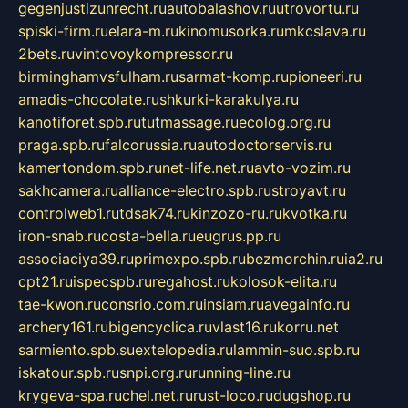
gegenjustizunrecht.ru
autobalashov.ru
utrovortu.ru
spiski-firm.ru
elara-m.ru
kinomusorka.ru
mkcslava.ru
2bets.ru
vintovoykompressor.ru
birminghamvsfulham.ru
sarmat-komp.ru
pioneeri.ru
amadis-chocolate.ru
shkurki-karakulya.ru
kanotiforet.spb.ru
tutmassage.ru
ecolog.org.ru
praga.spb.ru
falcorussia.ru
autodoctorservis.ru
kamertondom.spb.ru
net-life.net.ru
avto-vozim.ru
sakhcamera.ru
alliance-electro.spb.ru
stroyavt.ru
controlweb1.ru
tdsak74.ru
kinzozo-ru.ru
kvotka.ru
iron-snab.ru
costa-bella.ru
eugrus.pp.ru
associaciya39.ru
primexpo.spb.ru
bezmorchin.ru
ia2.ru
cpt21.ru
ispecspb.ru
regahost.ru
kolosok-elita.ru
tae-kwon.ru
consrio.com.ru
insiam.ru
avegainfo.ru
archery161.ru
bigencyclica.ru
vlast16.ru
korru.net
sarmiento.spb.su
extelopedia.ru
lammin-suo.spb.ru
iskatour.spb.ru
snpi.org.ru
running-line.ru
krygeva-spa.ru
chel.net.ru
rust-loco.ru
dugshop.ru