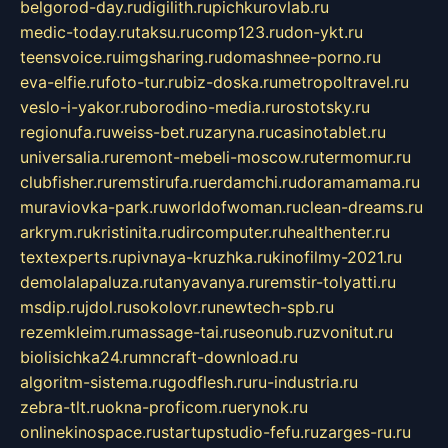
belgorod-day.ru
digilith.ru
pichkurovlab.ru
medic-today.ru
taksu.ru
comp123.ru
don-ykt.ru
teensvoice.ru
imgsharing.ru
domashnee-porno.ru
eva-elfie.ru
foto-tur.ru
biz-doska.ru
metropoltravel.ru
veslo-i-yakor.ru
borodino-media.ru
rostotsky.ru
regionufa.ru
weiss-bet.ru
zaryna.ru
casinotablet.ru
universalia.ru
remont-mebeli-moscow.ru
termomur.ru
clubfisher.ru
remstirufa.ru
erdamchi.ru
doramamama.ru
muraviovka-park.ru
worldofwoman.ru
clean-dreams.ru
arkrym.ru
kristinita.ru
dircomputer.ru
healthenter.ru
textexperts.ru
pivnaya-kruzhka.ru
kinofilmy-2021.ru
demolalapaluza.ru
tanyavanya.ru
remstir-tolyatti.ru
msdip.ru
jdol.ru
sokolovr.ru
newtech-spb.ru
rezemkleim.ru
massage-tai.ru
seonub.ru
zvonitut.ru
biolisichka24.ru
mncraft-download.ru
algoritm-sistema.ru
godflesh.ru
ru-industria.ru
zebra-tlt.ru
okna-proficom.ru
erynok.ru
onlinekinospace.ru
startupstudio-fefu.ru
zarges-ru.ru