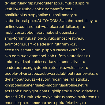
dg-lab.ru
angrup.ru
recruiter.spb.ru
music8.spb.ru
krsk124.ru
kubok.spb.ru
romanofforex.ru
analitikaplus.ru
spyonline.ru
zosikamery.ru
sloboda-ural.pp.ru
AUTO-COM.SU
hohota.net
alimy.ru
online-z.com
aromat-vostoka.ru
otdelkaexp.ru
mobilvest.ru
bbd.net.ru
mebelshop.msk.ru
smp-forum.ru
bastion-td.ru
kosmoscreative.ru
avrmotors.ru
art-galadesign.ru
tiffany-c.ru
ecostep-samara.ru
d-p.spb.ru
галактика73.рф
sko.com.ru
davitamebel-spb.ru
fotsis.ru
tesiaes.ru
kokoroyari.spb.ru
blesna-kazan.ru
mossilver.ru
lenderoq.ru
sergeydobrin.ru
tochkazvuka.msk.ru
people-of-art.ru
bezzubova.ru
clubtibet.ru
orior-aks.ru
dynamoauto.ru
szk-favorit.ru
carlines.ru
flatnsk.ru
kingbolenskaner.ru
alex-motor.ru
astroline.net.ru
act1.spb.ru
polyglot.com.ru
gidlipetsk.ru
ooo-driada.ru
detsad125.ru
mir-zdoroviya.ru
bruslanovo.ru
siterem.ru
council.spb.ru
лодкипатриот.рф
kafekolizey.ru