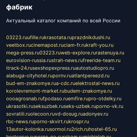
фабрик
Актуальный каталог компаний по всей России
03223.ru
ufille.ru
krasotata.ru
prazdnikdushi.ru
veetbox.ru
cinemapost.ru
ciam-fr.ru
kraft-you.ru
mega-press.ru
03223.ru
web-explore.ru
rastenuya.ru
eurovision-russia.ru
strah-news.ru
freeride-team.ru
itrack-24.ru
sexshopexpress.ru
autostudiopro.ru
alabuga-cityhotel.ru
pornv.ru
atlantpereezd.ru
bud-em-znakomye.ru
a-cdc.ru
elektrostal-news.ru
korolevremont-market.ru
budem-znakomye.ru
oooagrosnab.ru
fpodaso.ru
emfire.ru
pro-otdelky.ru
ukrasotki.ru
seksuzbek.ru
seks-uzbek.ru
porno-vk.ru
sovratili.ru
olecoon.ru
vd-dosug.ru
adonyev.ru
rbc-news.ru
porno-skvirt.ru
krospr.ru
13autor-kolonka.ru
sormol.ru
2rich.ru
hostel-65.ru
hostserve.ru
porno-na-russkom.ru
mishinlab.ru