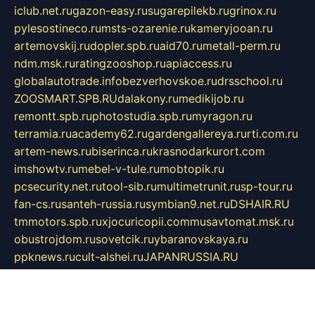
iclub.net.ru
gazon-easy.ru
sugarepilekb.ru
grinox.ru
pylesostineco.ru
msts-ozarenie.ru
kameryjooan.ru
artemovskij.ru
dopler.spb.ru
aid70.ru
metall-perm.ru
ndm.msk.ru
ratingzooshop.ru
apiaccess.ru
globalautotrade.info
bezverhovskoe.ru
drsschool.ru
ZOOSMART.SPB.RU
dalakony.ru
medikijob.ru
remontt.spb.ru
photostudia.spb.ru
myragon.ru
terramia.ru
academy62.ru
gardengallereya.ru
rti.com.ru
artem-news.ru
biserinca.ru
krasnodarkurort.com
imshowtv.ru
mebel-v-tule.ru
mobtopik.ru
pcsecurity.net.ru
tool-sib.ru
multimetrunit.ru
sp-tour.ru
fan-cs.ru
santeh-russia.ru
symbian9.net.ru
DSHAIR.RU
tmmotors.spb.ru
xjocuricopii.com
musavtomat.msk.ru
obustrojdom.ru
sovetcik.ru
ybaranovskaya.ru
ppknews.ru
cult-alshei.ru
JAPANRUSSIA.RU
proekciyamebel.ru
imper-finans.ru
rim.org.ru
glamourai.ru
brassminus.ru
zabor-pro.ru
ftn.pp.ru
dorogoe58.ru
laimengpacker.ru
kuzova-zapchasti.ru