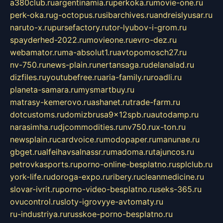
a380club.ru
argentinamia.ru
perkoka.ru
movie-one.ru
perk-oka.ru
g-octopus.ru
sibarchives.ru
andreislyusar.ru
naruto-x.ru
pursefactory.ru
tor-lyubov-i-grom.ru
spayderhed-2022.ru
movieone.ru
evro-dez.ru
webamator.ru
ma-absolut1.ru
avtopomosch27.ru
nv-750.ru
news-plain.ru
nertansaga.ru
delanalad.ru
dizfiles.ru
youtubefree.ru
aria-family.ru
roadli.ru
planeta-samara.ru
mysmartbuy.ru
matrasy-kemerovo.ru
ashanet.ru
trade-farm.ru
dotcustoms.ru
domizbrusa9x12spb.ru
autodamp.ru
narasimha.ru
djcommodities.ru
nv750.ru
x-ton.ru
newsplain.ru
cardvoice.ru
modopaper.ru
manunae.ru
gbget.ru
alfeihavsalnassr.ru
madoma.ru
tajuncos.ru
petrovkasports.ru
porno-online-besplatno.ru
splclub.ru
york-life.ru
doroga-expo.ru
ribery.ru
cleanmedicine.ru
slovar-ivrit.ru
porno-video-besplatno.ru
seks-365.ru
ovucontrol.ru
sloty-igrovyye-avtomaty.ru
ru-industriya.ru
russkoe-porno-besplatno.ru