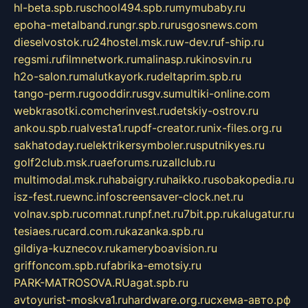
hl-beta.spb.ru
school494.spb.ru
mymubaby.ru
epoha-metalband.ru
ngr.spb.ru
rusgosnews.com
dieselvostok.ru
24hostel.msk.ru
w-dev.ru
f-ship.ru
regsmi.ru
filmnetwork.ru
malinasp.ru
kinosvin.ru
h2o-salon.ru
malutkayork.ru
deltaprim.spb.ru
tango-perm.ru
gooddir.ru
sgv.su
multiki-online.com
webkrasotki.com
cherinvest.ru
detskiy-ostrov.ru
ankou.spb.ru
alvesta1.ru
pdf-creator.ru
nix-files.org.ru
sakhatoday.ru
elektrikersymboler.ru
sputnikyes.ru
golf2club.msk.ru
aeforums.ru
zallclub.ru
multimodal.msk.ru
habaigry.ru
haikko.ru
sobakopedia.ru
isz-fest.ru
ewnc.info
screensaver-clock.net.ru
volnav.spb.ru
comnat.ru
npf.net.ru
7bit.pp.ru
kalugatur.ru
tesiaes.ru
card.com.ru
kazanka.spb.ru
gildiya-kuznecov.ru
kameryboavision.ru
griffoncom.spb.ru
fabrika-emotsiy.ru
PARK-MATROSOVA.RU
agat.spb.ru
avtoyurist-moskva1.ru
hardware.org.ru
схема-авто.рф