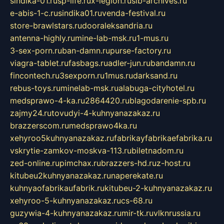
sindika-01.ru
sp-life.ru
x-legion.ru
sib-archives.ru
e-abis-1-c.ru
sindika01.ru
venda-festival.ru
store-brawlstars.ru
dooraleksandria.ru
antenna-highly.ru
mine-lab-msk.ru
1-mus.ru
3-sex-porn.ru
ban-damn.ru
purse-factory.ru
viagra-tablet.ru
fasbags.ru
adler-jun.ru
bandamn.ru
fincontech.ru
3sexporn.ru
1mus.ru
darksand.ru
rebus-toys.ru
minelab-msk.ru
alabuga-cityhotel.ru
medsprawo-4-ka.ru
2864420.ru
blagodarenie-spb.ru
zajmy24.ru
tovudyi-4-kuhnyanazakaz.ru
brazzerscom.ru
medsprawo4ka.ru
xehyroo5kuhnyanazakaz.ru
fabrikayfabrikaefabrika.ru
vskrytie-zamkov-moskva-113.ru
biletnadom.ru
zed-online.ru
pimchax.ru
brazzers-hd.ru
z-host.ru
kitubeu2kuhnyanazakaz.ru
naperekate.ru
kuhnyaofabrikaufabrik.ru
kitubeu-2-kuhnyanazakaz.ru
xehyroo-5-kuhnyanazakaz.ru
cs-68.ru
guzywia-4-kuhnyanazakaz.ru
mir-tk.ru
vlknrussia.ru