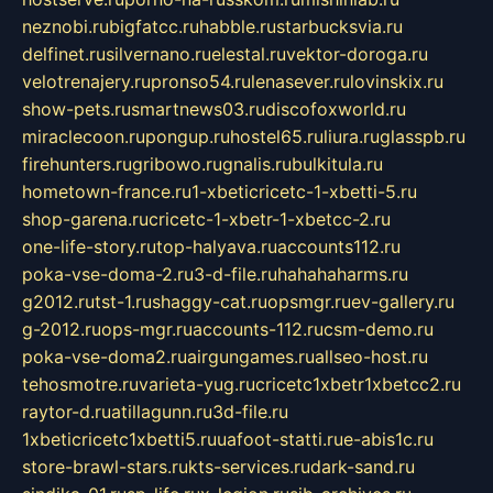
neznobi.ru
bigfatcc.ru
habble.ru
starbucksvia.ru
delfinet.ru
silvernano.ru
elestal.ru
vektor-doroga.ru
velotrenajery.ru
pronso54.ru
lenasever.ru
lovinskix.ru
show-pets.ru
smartnews03.ru
discofoxworld.ru
miraclecoon.ru
pongup.ru
hostel65.ru
liura.ru
glasspb.ru
firehunters.ru
gribowo.ru
gnalis.ru
bulkitula.ru
hometown-france.ru
1-xbeticricetc-1-xbetti-5.ru
shop-garena.ru
cricetc-1-xbetr-1-xbetcc-2.ru
one-life-story.ru
top-halyava.ru
accounts112.ru
poka-vse-doma-2.ru
3-d-file.ru
hahahaharms.ru
g2012.ru
tst-1.ru
shaggy-cat.ru
opsmgr.ru
ev-gallery.ru
g-2012.ru
ops-mgr.ru
accounts-112.ru
csm-demo.ru
poka-vse-doma2.ru
airgungames.ru
allseo-host.ru
tehosmotre.ru
varieta-yug.ru
cricetc1xbetr1xbetcc2.ru
raytor-d.ru
atillagunn.ru
3d-file.ru
1xbeticricetc1xbetti5.ru
uafoot-statti.ru
e-abis1c.ru
store-brawl-stars.ru
kts-services.ru
dark-sand.ru