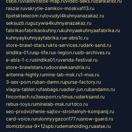
cs68.ru
vladivostok-map.ru
video-seks.ru
bankaribi.ru
raszar.ru
vskrytie-zamkov-moskva113.ru
lipetsktelecom.ru
tovudyi4kuhnyanazakaz.ru
seksuzb.ru
guzywia4kuhnyanazakaz.ru
fabrikaofabrikaokuhny.ru
kuhnyaekuhnyaafabrika.ru
kuhnyaykuhnyayfabrika.ru
e-abis1c.ru
store-brawl-stars.ru
kts-services.ru
dark-sand.ru
sindika-01.ru
sp-life.ru
x-legion.ru
sib-archives.ru
e-abis-1-c.ru
sindika01.ru
venda-festival.ru
store-brawlstars.ru
dooraleksandria.ru
antenna-highly.ru
mine-lab-msk.ru
1-mus.ru
3-sex-porn.ru
ban-damn.ru
purse-factory.ru
viagra-tablet.ru
fasbags.ru
adler-jun.ru
bandamn.ru
fincontech.ru
3sexporn.ru
1mus.ru
darksand.ru
rebus-toys.ru
minelab-msk.ru
rtdco.ru
seo-prodvizhenie-sajtov-stroitelnyh-kompanij.ru
card-voice.ru
rulonnyygazon177.ru
snow-guard.ru
domizbrusa-9x12spb.ru
demaholding.ru
aalse.ru