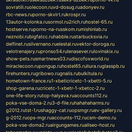
sovratili.ru
olecoon.ru
vd-dosug.ru
adonyev.ru
rbc-news.ru
porno-skvirt.ru
krospr.ru
13autor-kolonka.ru
sormol.ru
2rich.ru
hostel-65.ru
hostserve.ru
porno-na-russkom.ru
mishinlab.ru
neznobi.ru
bigfatcc.ru
habble.ru
starbucksvia.ru
delfinet.ru
silvernano.ru
elestal.ru
vektor-doroga.ru
velotrenajery.ru
pronso54.ru
lenasever.ru
lovinskix.ru
show-pets.ru
smartnews03.ru
discofoxworld.ru
miraclecoon.ru
pongup.ru
hostel65.ru
liura.ru
glasspb.ru
firehunters.ru
gribowo.ru
gnalis.ru
bulkitula.ru
hometown-france.ru
1-xbeticricetc-1-xbetti-5.ru
shop-garena.ru
cricetc-1-xbetr-1-xbetcc-2.ru
one-life-story.ru
top-halyava.ru
accounts112.ru
poka-vse-doma-2.ru
3-d-file.ru
hahahaharms.ru
g2012.ru
tst-1.ru
shaggy-cat.ru
opsmgr.ru
ev-gallery.ru
g-2012.ru
ops-mgr.ru
accounts-112.ru
csm-demo.ru
poka-vse-doma2.ru
airgungames.ru
allseo-host.ru