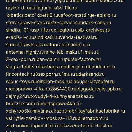
tehosmotre.ru
varieta-yug.ru
cricetc1xbetr1xbetcc2.ru
raytor-d.ru
atillagunn.ru
3d-file.ru
1xbeticricetc1xbetti5.ru
uafoot-statti.ru
e-abis1c.ru
store-brawl-stars.ru
kts-services.ru
dark-sand.ru
sindika-01.ru
sp-life.ru
x-legion.ru
sib-archives.ru
e-abis-1-c.ru
sindika01.ru
venda-festival.ru
store-brawlstars.ru
dooraleksandria.ru
antenna-highly.ru
mine-lab-msk.ru
1-mus.ru
3-sex-porn.ru
ban-damn.ru
purse-factory.ru
viagra-tablet.ru
fasbags.ru
adler-jun.ru
bandamn.ru
fincontech.ru
3sexporn.ru
1mus.ru
darksand.ru
rebus-toys.ru
minelab-msk.ru
alabuga-cityhotel.ru
medsprawo-4-ka.ru
2864420.ru
blagodarenie-spb.ru
zajmy24.ru
tovudyi-4-kuhnyanazakaz.ru
brazzerscom.ru
medsprawo4ka.ru
xehyroo5kuhnyanazakaz.ru
fabrikayfabrikaefabrika.ru
vskrytie-zamkov-moskva-113.ru
biletnadom.ru
zed-online.ru
pimchax.ru
brazzers-hd.ru
z-host.ru