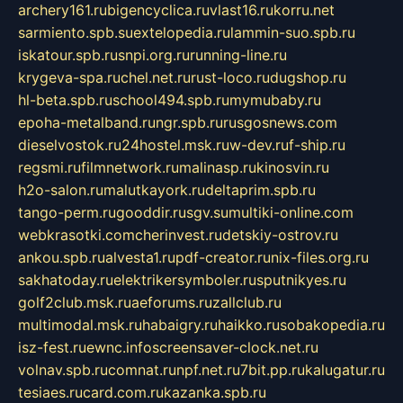
archery161.ru
bigencyclica.ru
vlast16.ru
korru.net
sarmiento.spb.su
extelopedia.ru
lammin-suo.spb.ru
iskatour.spb.ru
snpi.org.ru
running-line.ru
krygeva-spa.ru
chel.net.ru
rust-loco.ru
dugshop.ru
hl-beta.spb.ru
school494.spb.ru
mymubaby.ru
epoha-metalband.ru
ngr.spb.ru
rusgosnews.com
dieselvostok.ru
24hostel.msk.ru
w-dev.ru
f-ship.ru
regsmi.ru
filmnetwork.ru
malinasp.ru
kinosvin.ru
h2o-salon.ru
malutkayork.ru
deltaprim.spb.ru
tango-perm.ru
gooddir.ru
sgv.su
multiki-online.com
webkrasotki.com
cherinvest.ru
detskiy-ostrov.ru
ankou.spb.ru
alvesta1.ru
pdf-creator.ru
nix-files.org.ru
sakhatoday.ru
elektrikersymboler.ru
sputnikyes.ru
golf2club.msk.ru
aeforums.ru
zallclub.ru
multimodal.msk.ru
habaigry.ru
haikko.ru
sobakopedia.ru
isz-fest.ru
ewnc.info
screensaver-clock.net.ru
volnav.spb.ru
comnat.ru
npf.net.ru
7bit.pp.ru
kalugatur.ru
tesiaes.ru
card.com.ru
kazanka.spb.ru