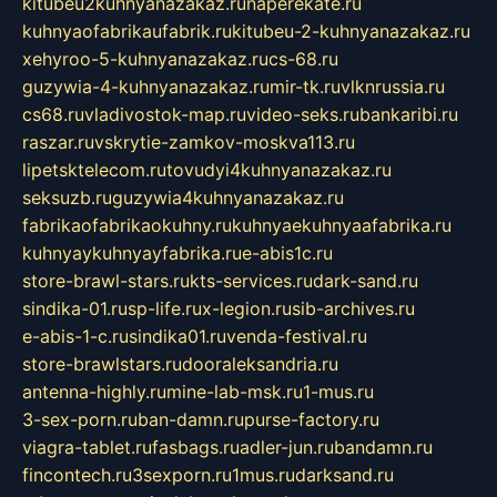
kitubeu2kuhnyanazakaz.ru
naperekate.ru
kuhnyaofabrikaufabrik.ru
kitubeu-2-kuhnyanazakaz.ru
xehyroo-5-kuhnyanazakaz.ru
cs-68.ru
guzywia-4-kuhnyanazakaz.ru
mir-tk.ru
vlknrussia.ru
cs68.ru
vladivostok-map.ru
video-seks.ru
bankaribi.ru
raszar.ru
vskrytie-zamkov-moskva113.ru
lipetsktelecom.ru
tovudyi4kuhnyanazakaz.ru
seksuzb.ru
guzywia4kuhnyanazakaz.ru
fabrikaofabrikaokuhny.ru
kuhnyaekuhnyaafabrika.ru
kuhnyaykuhnyayfabrika.ru
e-abis1c.ru
store-brawl-stars.ru
kts-services.ru
dark-sand.ru
sindika-01.ru
sp-life.ru
x-legion.ru
sib-archives.ru
e-abis-1-c.ru
sindika01.ru
venda-festival.ru
store-brawlstars.ru
dooraleksandria.ru
antenna-highly.ru
mine-lab-msk.ru
1-mus.ru
3-sex-porn.ru
ban-damn.ru
purse-factory.ru
viagra-tablet.ru
fasbags.ru
adler-jun.ru
bandamn.ru
fincontech.ru
3sexporn.ru
1mus.ru
darksand.ru