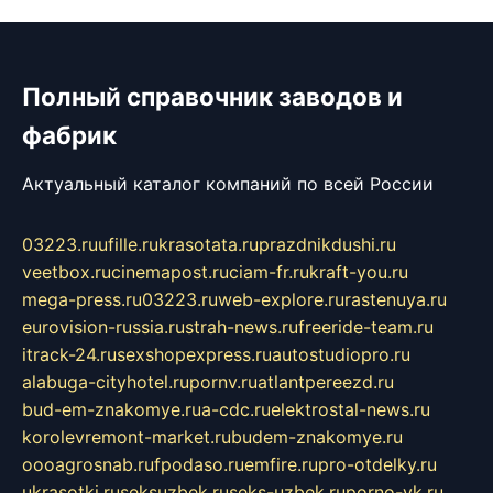
Полный справочник заводов и
фабрик
Актуальный каталог компаний по всей России
03223.ru
ufille.ru
krasotata.ru
prazdnikdushi.ru
veetbox.ru
cinemapost.ru
ciam-fr.ru
kraft-you.ru
mega-press.ru
03223.ru
web-explore.ru
rastenuya.ru
eurovision-russia.ru
strah-news.ru
freeride-team.ru
itrack-24.ru
sexshopexpress.ru
autostudiopro.ru
alabuga-cityhotel.ru
pornv.ru
atlantpereezd.ru
bud-em-znakomye.ru
a-cdc.ru
elektrostal-news.ru
korolevremont-market.ru
budem-znakomye.ru
oooagrosnab.ru
fpodaso.ru
emfire.ru
pro-otdelky.ru
ukrasotki.ru
seksuzbek.ru
seks-uzbek.ru
porno-vk.ru