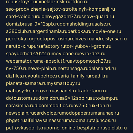
rebus-toys.ru
minelab-msk.ru
rtdco.ru
seo-prodvizhenie-sajtov-stroitelnyh-kompanij.ru
card-voice.ru
rulonnyygazon177.ru
snow-guard.ru
domizbrusa-9x12spb.ru
demaholding.ru
aalse.ru
a380club.ru
argentinamia.ru
perkoka.ru
movie-one.ru
perk-oka.ru
g-octopus.ru
sibarchives.ru
andreislyusar.ru
naruto-x.ru
pursefactory.ru
tor-lyubov-i-grom.ru
spayderhed-2022.ru
movieone.ru
evro-dez.ru
webamator.ru
ma-absolut1.ru
avtopomosch27.ru
nv-750.ru
news-plain.ru
nertansaga.ru
delanalad.ru
dizfiles.ru
youtubefree.ru
aria-family.ru
roadli.ru
planeta-samara.ru
mysmartbuy.ru
matrasy-kemerovo.ru
ashanet.ru
trade-farm.ru
dotcustoms.ru
domizbrusa9x12spb.ru
autodamp.ru
narasimha.ru
djcommodities.ru
nv750.ru
x-ton.ru
newsplain.ru
cardvoice.ru
modopaper.ru
manunae.ru
gbget.ru
alfeihavsalnassr.ru
madoma.ru
tajuncos.ru
petrovkasports.ru
porno-online-besplatno.ru
splclub.ru