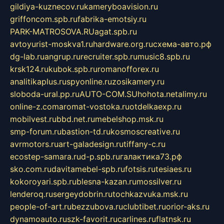
gildiya-kuznecov.ru
kameryboavision.ru
griffoncom.spb.ru
fabrika-emotsiy.ru
PARK-MATROSOVA.RU
agat.spb.ru
avtoyurist-moskva1.ru
hardware.org.ru
схема-авто.рф
dg-lab.ru
angrup.ru
recruiter.spb.ru
music8.spb.ru
krsk124.ru
kubok.spb.ru
romanofforex.ru
analitikaplus.ru
spyonline.ru
zosikamery.ru
sloboda-ural.pp.ru
AUTO-COM.SU
hohota.net
alimy.ru
online-z.com
aromat-vostoka.ru
otdelkaexp.ru
mobilvest.ru
bbd.net.ru
mebelshop.msk.ru
smp-forum.ru
bastion-td.ru
kosmoscreative.ru
avrmotors.ru
art-galadesign.ru
tiffany-c.ru
ecostep-samara.ru
d-p.spb.ru
галактика73.рф
sko.com.ru
davitamebel-spb.ru
fotsis.ru
tesiaes.ru
kokoroyari.spb.ru
blesna-kazan.ru
mossilver.ru
lenderoq.ru
sergeydobrin.ru
tochkazvuka.msk.ru
people-of-art.ru
bezzubova.ru
clubtibet.ru
orior-aks.ru
dynamoauto.ru
szk-favorit.ru
carlines.ru
flatnsk.ru