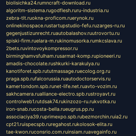
biolisichka24.ru
mncraft-download.ru
algoritm-sistema.ru
godflesh.ru
ru-industria.ru
zebra-tlt.ru
okna-proficom.ru
erynok.ru
onlinekinospace.ru
startupstudio-fefu.ru
zarges-ru.ru
gegenjustizunrecht.ru
autobalashov.ru
utrovortu.ru
spiski-firm.ru
elara-m.ru
kinomusorka.ru
mkcslava.ru
2bets.ru
vintovoykompressor.ru
birminghamvsfulham.ru
sarmat-komp.ru
pioneeri.ru
amadis-chocolate.ru
shkurki-karakulya.ru
kanotiforet.spb.ru
tutmassage.ru
ecolog.org.ru
praga.spb.ru
falcorussia.ru
autodoctorservis.ru
kamertondom.spb.ru
net-life.net.ru
avto-vozim.ru
sakhcamera.ru
alliance-electro.spb.ru
stroyavt.ru
controlweb1.ru
tdsak74.ru
kinzozo-ru.ru
kvotka.ru
iron-snab.ru
costa-bella.ru
eugrus.pp.ru
associaciya39.ru
primexpo.spb.ru
bezmorchin.ru
ia2.ru
cpt21.ru
ispecspb.ru
regahost.ru
kolosok-elita.ru
tae-kwon.ru
consrio.com.ru
insiam.ru
avegainfo.ru