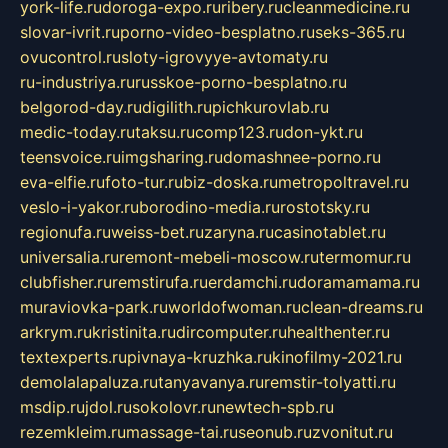
york-life.ru
doroga-expo.ru
ribery.ru
cleanmedicine.ru
slovar-ivrit.ru
porno-video-besplatno.ru
seks-365.ru
ovucontrol.ru
sloty-igrovyye-avtomaty.ru
ru-industriya.ru
russkoe-porno-besplatno.ru
belgorod-day.ru
digilith.ru
pichkurovlab.ru
medic-today.ru
taksu.ru
comp123.ru
don-ykt.ru
teensvoice.ru
imgsharing.ru
domashnee-porno.ru
eva-elfie.ru
foto-tur.ru
biz-doska.ru
metropoltravel.ru
veslo-i-yakor.ru
borodino-media.ru
rostotsky.ru
regionufa.ru
weiss-bet.ru
zaryna.ru
casinotablet.ru
universalia.ru
remont-mebeli-moscow.ru
termomur.ru
clubfisher.ru
remstirufa.ru
erdamchi.ru
doramamama.ru
muraviovka-park.ru
worldofwoman.ru
clean-dreams.ru
arkrym.ru
kristinita.ru
dircomputer.ru
healthenter.ru
textexperts.ru
pivnaya-kruzhka.ru
kinofilmy-2021.ru
demolalapaluza.ru
tanyavanya.ru
remstir-tolyatti.ru
msdip.ru
jdol.ru
sokolovr.ru
newtech-spb.ru
rezemkleim.ru
massage-tai.ru
seonub.ru
zvonitut.ru