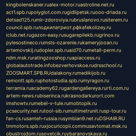
kingbolenskaner.ru
alex-motor.ru
astroline.net.ru
act1.spb.ru
polyglot.com.ru
gidlipetsk.ru
ooo-driada.ru
detsad125.ru
mir-zdoroviya.ru
bruslanovo.ru
siterem.ru
council.spb.ru
лодкипатриот.рф
kafekolizey.ru
iclub.net.ru
gazon-easy.ru
sugarepilekb.ru
grinox.ru
pylesostineco.ru
msts-ozarenie.ru
kameryjooan.ru
artemovskij.ru
dopler.spb.ru
aid70.ru
metall-perm.ru
ndm.msk.ru
ratingzooshop.ru
apiaccess.ru
globalautotrade.info
bezverhovskoe.ru
drsschool.ru
ZOOSMART.SPB.RU
dalakony.ru
medikijob.ru
remontt.spb.ru
photostudia.spb.ru
myragon.ru
terramia.ru
academy62.ru
gardengallereya.ru
rti.com.ru
artem-news.ru
biserinca.ru
krasnodarkurort.com
imshowtv.ru
mebel-v-tule.ru
mobtopik.ru
pcsecurity.net.ru
tool-sib.ru
multimetrunit.ru
sp-tour.ru
fan-cs.ru
santeh-russia.ru
symbian9.net.ru
DSHAIR.RU
tmmotors.spb.ru
xjocuricopii.com
musavtomat.msk.ru
obustrojdom.ru
sovetcik.ru
ybaranovskaya.ru