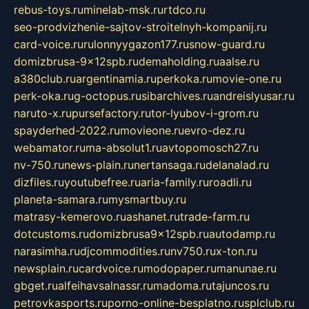
rebus-toys.ru
minelab-msk.ru
rtdco.ru
seo-prodvizhenie-sajtov-stroitelnyh-kompanij.ru
card-voice.ru
rulonnyygazon177.ru
snow-guard.ru
domizbrusa-9x12spb.ru
demaholding.ru
aalse.ru
a380club.ru
argentinamia.ru
perkoka.ru
movie-one.ru
perk-oka.ru
g-octopus.ru
sibarchives.ru
andreislyusar.ru
naruto-x.ru
pursefactory.ru
tor-lyubov-i-grom.ru
spayderhed-2022.ru
movieone.ru
evro-dez.ru
webamator.ru
ma-absolut1.ru
avtopomosch27.ru
nv-750.ru
news-plain.ru
nertansaga.ru
delanalad.ru
dizfiles.ru
youtubefree.ru
aria-family.ru
roadli.ru
planeta-samara.ru
mysmartbuy.ru
matrasy-kemerovo.ru
ashanet.ru
trade-farm.ru
dotcustoms.ru
domizbrusa9x12spb.ru
autodamp.ru
narasimha.ru
djcommodities.ru
nv750.ru
x-ton.ru
newsplain.ru
cardvoice.ru
modopaper.ru
manunae.ru
gbget.ru
alfeihavsalnassr.ru
madoma.ru
tajuncos.ru
petrovkasports.ru
porno-online-besplatno.ru
splclub.ru