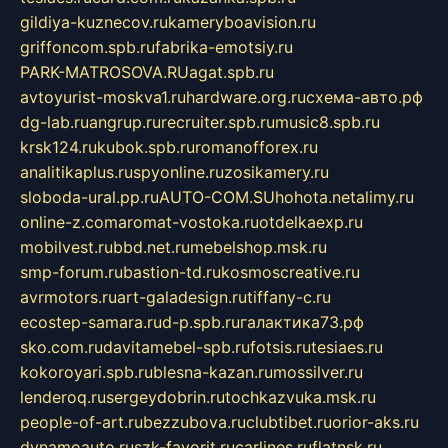
gildiya-kuznecov.ru
kameryboavision.ru
griffoncom.spb.ru
fabrika-emotsiy.ru
PARK-MATROSOVA.RU
agat.spb.ru
avtoyurist-moskva1.ru
hardware.org.ru
схема-авто.рф
dg-lab.ru
angrup.ru
recruiter.spb.ru
music8.spb.ru
krsk124.ru
kubok.spb.ru
romanofforex.ru
analitikaplus.ru
spyonline.ru
zosikamery.ru
sloboda-ural.pp.ru
AUTO-COM.SU
hohota.net
alimy.ru
online-z.com
aromat-vostoka.ru
otdelkaexp.ru
mobilvest.ru
bbd.net.ru
mebelshop.msk.ru
smp-forum.ru
bastion-td.ru
kosmoscreative.ru
avrmotors.ru
art-galadesign.ru
tiffany-c.ru
ecostep-samara.ru
d-p.spb.ru
галактика73.рф
sko.com.ru
davitamebel-spb.ru
fotsis.ru
tesiaes.ru
kokoroyari.spb.ru
blesna-kazan.ru
mossilver.ru
lenderoq.ru
sergeydobrin.ru
tochkazvuka.msk.ru
people-of-art.ru
bezzubova.ru
clubtibet.ru
orior-aks.ru
dynamoauto.ru
szk-favorit.ru
carlines.ru
flatnsk.ru