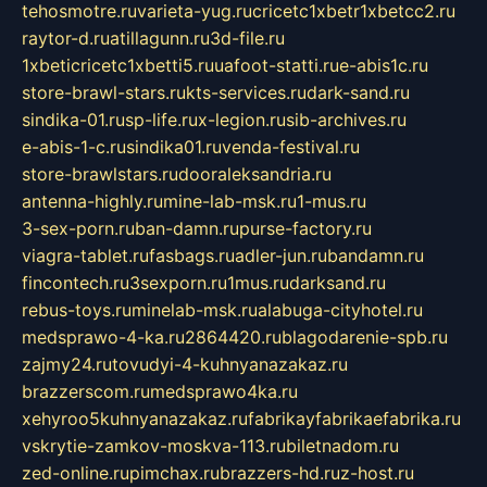
tehosmotre.ru
varieta-yug.ru
cricetc1xbetr1xbetcc2.ru
raytor-d.ru
atillagunn.ru
3d-file.ru
1xbeticricetc1xbetti5.ru
uafoot-statti.ru
e-abis1c.ru
store-brawl-stars.ru
kts-services.ru
dark-sand.ru
sindika-01.ru
sp-life.ru
x-legion.ru
sib-archives.ru
e-abis-1-c.ru
sindika01.ru
venda-festival.ru
store-brawlstars.ru
dooraleksandria.ru
antenna-highly.ru
mine-lab-msk.ru
1-mus.ru
3-sex-porn.ru
ban-damn.ru
purse-factory.ru
viagra-tablet.ru
fasbags.ru
adler-jun.ru
bandamn.ru
fincontech.ru
3sexporn.ru
1mus.ru
darksand.ru
rebus-toys.ru
minelab-msk.ru
alabuga-cityhotel.ru
medsprawo-4-ka.ru
2864420.ru
blagodarenie-spb.ru
zajmy24.ru
tovudyi-4-kuhnyanazakaz.ru
brazzerscom.ru
medsprawo4ka.ru
xehyroo5kuhnyanazakaz.ru
fabrikayfabrikaefabrika.ru
vskrytie-zamkov-moskva-113.ru
biletnadom.ru
zed-online.ru
pimchax.ru
brazzers-hd.ru
z-host.ru