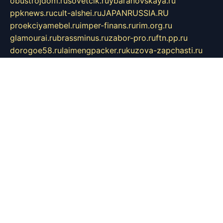
obustrojdom.ru
sovetcik.ru
ybaranovskaya.ru
ppknews.ru
cult-alshei.ru
JAPANRUSSIA.RU
proekciyamebel.ru
imper-finans.ru
rim.org.ru
glamourai.ru
brassminus.ru
zabor-pro.ru
ftn.pp.ru
dorogoe58.ru
laimengpacker.ru
kuzova-zapchasti.ru
sageerp.ru
taxodrom.ru
dsrazvitie.ru
hardcity.net.ru
ratinghomegames.ru
topservice25.ru
gubernyan.ru
gtglasslined.ru
ii4.ru
tssport.spb.ru
andorra24.com
blackwallstreet.ru
oboimos.ru
optim-doors.com.ru
ikuch.ru
nycr.org.ru
npa21.ru
vremya-ch.spb.ru
desert000.ru
ivtorgi.ru
ifiori.ru
catalog-statei.ru
dcv.org.ru
spetsmaster174.ru
ipkameryhiseeu.ru
dum26.ru
ruspol.spb.ru
fr-opendp.ru
kam-solnyshko.ru
cheyenne-arapaho.ru
sevzapmetal.spb.ru
ted-lapidus.spb.ru
parasite-eliminator.ru
sigma-complete.ru
modernworld.ru
dama-moda.ru
eholot-group.ru
sk-nvkz.ru
DRONGOLD.RU
democratia2.ru
i-farmer.ru
mass-sport.org