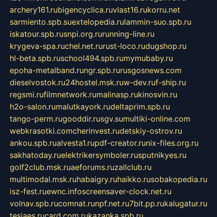
archery161.ru
bigencyclica.ru
vlast16.ru
korru.net
sarmiento.spb.su
extelopedia.ru
lammin-suo.spb.ru
iskatour.spb.ru
snpi.org.ru
running-line.ru
krygeva-spa.ru
chel.net.ru
rust-loco.ru
dugshop.ru
hl-beta.spb.ru
school494.spb.ru
mymubaby.ru
epoha-metalband.ru
ngr.spb.ru
rusgosnews.com
dieselvostok.ru
24hostel.msk.ru
w-dev.ru
f-ship.ru
regsmi.ru
filmnetwork.ru
malinasp.ru
kinosvin.ru
h2o-salon.ru
malutkayork.ru
deltaprim.spb.ru
tango-perm.ru
gooddir.ru
sgv.su
multiki-online.com
webkrasotki.com
cherinvest.ru
detskiy-ostrov.ru
ankou.spb.ru
alvesta1.ru
pdf-creator.ru
nix-files.org.ru
sakhatoday.ru
elektrikersymboler.ru
sputnikyes.ru
golf2club.msk.ru
aeforums.ru
zallclub.ru
multimodal.msk.ru
habaigry.ru
haikko.ru
sobakopedia.ru
isz-fest.ru
ewnc.info
screensaver-clock.net.ru
volnav.spb.ru
comnat.ru
npf.net.ru
7bit.pp.ru
kalugatur.ru
tesiaes.ru
card.com.ru
kazanka.spb.ru