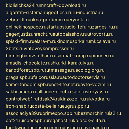
biolisichka24.ru
mncraft-download.ru
algoritm-sistema.ru
godflesh.ru
ru-industria.ru
zebra-tlt.ru
okna-proficom.ru
erynok.ru
onlinekinospace.ru
startupstudio-fefu.ru
zarges-ru.ru
gegenjustizunrecht.ru
autobalashov.ru
utrovortu.ru
spiski-firm.ru
elara-m.ru
kinomusorka.ru
mkcslava.ru
2bets.ru
vintovoykompressor.ru
birminghamvsfulham.ru
sarmat-komp.ru
pioneeri.ru
amadis-chocolate.ru
shkurki-karakulya.ru
kanotiforet.spb.ru
tutmassage.ru
ecolog.org.ru
praga.spb.ru
falcorussia.ru
autodoctorservis.ru
kamertondom.spb.ru
net-life.net.ru
avto-vozim.ru
sakhcamera.ru
alliance-electro.spb.ru
stroyavt.ru
controlweb1.ru
tdsak74.ru
kinzozo-ru.ru
kvotka.ru
iron-snab.ru
costa-bella.ru
eugrus.pp.ru
associaciya39.ru
primexpo.spb.ru
bezmorchin.ru
ia2.ru
cpt21.ru
ispecspb.ru
regahost.ru
kolosok-elita.ru
tae-kwon.ru
consrio.com.ru
insiam.ru
avegainfo.ru