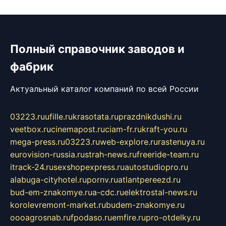
Полный справочник заводов и
фабрик
Актуальный каталог компаний по всей России
03223.ru
ufille.ru
krasotata.ru
prazdnikdushi.ru
veetbox.ru
cinemapost.ru
ciam-fr.ru
kraft-you.ru
mega-press.ru
03223.ru
web-explore.ru
rastenuya.ru
eurovision-russia.ru
strah-news.ru
freeride-team.ru
itrack-24.ru
sexshopexpress.ru
autostudiopro.ru
alabuga-cityhotel.ru
pornv.ru
atlantpereezd.ru
bud-em-znakomye.ru
a-cdc.ru
elektrostal-news.ru
korolevremont-market.ru
budem-znakomye.ru
oooagrosnab.ru
fpodaso.ru
emfire.ru
pro-otdelky.ru