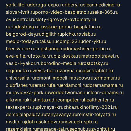
york-life.ru
doroga-expo.ru
ribery.ru
cleanmedicine.ru
slovar-ivrit.ru
porno-video-besplatno.ru
seks-365.ru
ovucontrol.ru
sloty-igrovyye-avtomaty.ru
ru-industriya.ru
russkoe-porno-besplatno.ru
belgorod-day.ru
digilith.ru
pichkurovlab.ru
medic-today.ru
taksu.ru
comp123.ru
don-ykt.ru
teensvoice.ru
imgsharing.ru
domashnee-porno.ru
eva-elfie.ru
foto-tur.ru
biz-doska.ru
metropoltravel.ru
veslo-i-yakor.ru
borodino-media.ru
rostotsky.ru
regionufa.ru
weiss-bet.ru
zaryna.ru
casinotablet.ru
universalia.ru
remont-mebeli-moscow.ru
termomur.ru
clubfisher.ru
remstirufa.ru
erdamchi.ru
doramamama.ru
muraviovka-park.ru
worldofwoman.ru
clean-dreams.ru
arkrym.ru
kristinita.ru
dircomputer.ru
healthenter.ru
textexperts.ru
pivnaya-kruzhka.ru
kinofilmy-2021.ru
demolalapaluza.ru
tanyavanya.ru
remstir-tolyatti.ru
msdip.ru
jdol.ru
sokolovr.ru
newtech-spb.ru
rezemkleim.ru
massage-tai.ru
seonub.ru
zvonitut.ru