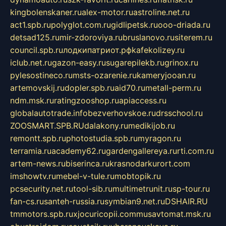
kingbolenskaner.ru
alex-motor.ru
astroline.net.ru
act1.spb.ru
polyglot.com.ru
gidlipetsk.ru
ooo-driada.ru
detsad125.ru
mir-zdoroviya.ru
bruslanovo.ru
siterem.ru
council.spb.ru
лодкипатриот.рф
kafekolizey.ru
iclub.net.ru
gazon-easy.ru
sugarepilekb.ru
grinox.ru
pylesostineco.ru
msts-ozarenie.ru
kameryjooan.ru
artemovskij.ru
dopler.spb.ru
aid70.ru
metall-perm.ru
ndm.msk.ru
ratingzooshop.ru
apiaccess.ru
globalautotrade.info
bezverhovskoe.ru
drsschool.ru
ZOOSMART.SPB.RU
dalakony.ru
medikijob.ru
remontt.spb.ru
photostudia.spb.ru
myragon.ru
terramia.ru
academy62.ru
gardengallereya.ru
rti.com.ru
artem-news.ru
biserinca.ru
krasnodarkurort.com
imshowtv.ru
mebel-v-tule.ru
mobtopik.ru
pcsecurity.net.ru
tool-sib.ru
multimetrunit.ru
sp-tour.ru
fan-cs.ru
santeh-russia.ru
symbian9.net.ru
DSHAIR.RU
tmmotors.spb.ru
xjocuricopii.com
musavtomat.msk.ru