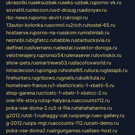
ukrasotki.ru
seksuzbek.ru
seks-uzbek.ru
porno-vk.ru
sovratili.ru
olecoon.ru
vd-dosug.ru
adonyev.ru
rbc-news.ru
porno-skvirt.ru
krospr.ru
13autor-kolonka.ru
sormol.ru
2rich.ru
hostel-65.ru
hostserve.ru
porno-na-russkom.ru
mishinlab.ru
neznobi.ru
bigfatcc.ru
habble.ru
starbucksvia.ru
delfinet.ru
silvernano.ru
elestal.ru
vektor-doroga.ru
velotrenajery.ru
pronso54.ru
lenasever.ru
lovinskix.ru
show-pets.ru
smartnews03.ru
discofoxworld.ru
miraclecoon.ru
pongup.ru
hostel65.ru
liura.ru
glasspb.ru
firehunters.ru
gribowo.ru
gnalis.ru
bulkitula.ru
hometown-france.ru
1-xbeticricetc-1-xbetti-5.ru
shop-garena.ru
cricetc-1-xbetr-1-xbetcc-2.ru
one-life-story.ru
top-halyava.ru
accounts112.ru
poka-vse-doma-2.ru
3-d-file.ru
hahahaharms.ru
g2012.ru
tst-1.ru
shaggy-cat.ru
opsmgr.ru
ev-gallery.ru
g-2012.ru
ops-mgr.ru
accounts-112.ru
csm-demo.ru
poka-vse-doma2.ru
airgungames.ru
allseo-host.ru