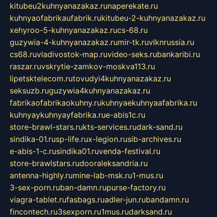
kitubeu2kuhnyanazakaz.ru
naperekate.ru
kuhnyaofabrikaufabrik.ru
kitubeu-2-kuhnyanazakaz.ru
xehyroo-5-kuhnyanazakaz.ru
cs-68.ru
guzywia-4-kuhnyanazakaz.ru
mir-tk.ru
vlknrussia.ru
cs68.ru
vladivostok-map.ru
video-seks.ru
bankaribi.ru
raszar.ru
vskrytie-zamkov-moskva113.ru
lipetsktelecom.ru
tovudyi4kuhnyanazakaz.ru
seksuzb.ru
guzywia4kuhnyanazakaz.ru
fabrikaofabrikaokuhny.ru
kuhnyaekuhnyaafabrika.ru
kuhnyaykuhnyayfabrika.ru
e-abis1c.ru
store-brawl-stars.ru
kts-services.ru
dark-sand.ru
sindika-01.ru
sp-life.ru
x-legion.ru
sib-archives.ru
e-abis-1-c.ru
sindika01.ru
venda-festival.ru
store-brawlstars.ru
dooraleksandria.ru
antenna-highly.ru
mine-lab-msk.ru
1-mus.ru
3-sex-porn.ru
ban-damn.ru
purse-factory.ru
viagra-tablet.ru
fasbags.ru
adler-jun.ru
bandamn.ru
fincontech.ru
3sexporn.ru
1mus.ru
darksand.ru