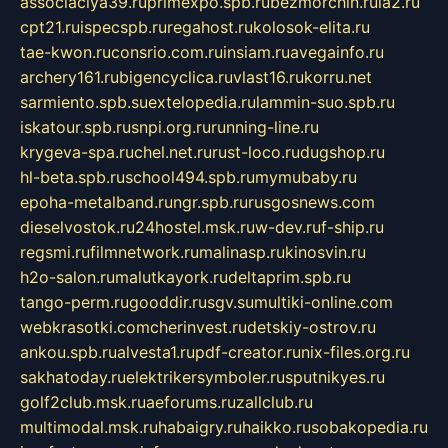
associaciya39.ru
primexpo.spb.ru
bezmorchin.ru
ia2.ru
cpt21.ru
ispecspb.ru
regahost.ru
kolosok-elita.ru
tae-kwon.ru
consrio.com.ru
insiam.ru
avegainfo.ru
archery161.ru
bigencyclica.ru
vlast16.ru
korru.net
sarmiento.spb.su
extelopedia.ru
lammin-suo.spb.ru
iskatour.spb.ru
snpi.org.ru
running-line.ru
krygeva-spa.ru
chel.net.ru
rust-loco.ru
dugshop.ru
hl-beta.spb.ru
school494.spb.ru
mymubaby.ru
epoha-metalband.ru
ngr.spb.ru
rusgosnews.com
dieselvostok.ru
24hostel.msk.ru
w-dev.ru
f-ship.ru
regsmi.ru
filmnetwork.ru
malinasp.ru
kinosvin.ru
h2o-salon.ru
malutkayork.ru
deltaprim.spb.ru
tango-perm.ru
gooddir.ru
sgv.su
multiki-online.com
webkrasotki.com
cherinvest.ru
detskiy-ostrov.ru
ankou.spb.ru
alvesta1.ru
pdf-creator.ru
nix-files.org.ru
sakhatoday.ru
elektrikersymboler.ru
sputnikyes.ru
golf2club.msk.ru
aeforums.ru
zallclub.ru
multimodal.msk.ru
habaigry.ru
haikko.ru
sobakopedia.ru