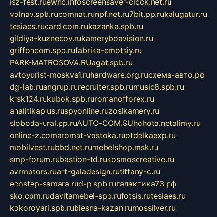
isz-fest.ru
ewnc.info
screensaver-clock.net.ru
volnav.spb.ru
comnat.ru
npf.net.ru
7bit.pp.ru
kalugatur.ru
tesiaes.ru
card.com.ru
kazanka.spb.ru
gildiya-kuznecov.ru
kameryboavision.ru
griffoncom.spb.ru
fabrika-emotsiy.ru
PARK-MATROSOVA.RU
agat.spb.ru
avtoyurist-moskva1.ru
hardware.org.ru
схема-авто.рф
dg-lab.ru
angrup.ru
recruiter.spb.ru
music8.spb.ru
krsk124.ru
kubok.spb.ru
romanofforex.ru
analitikaplus.ru
spyonline.ru
zosikamery.ru
sloboda-ural.pp.ru
AUTO-COM.SU
hohota.net
alimy.ru
online-z.com
aromat-vostoka.ru
otdelkaexp.ru
mobilvest.ru
bbd.net.ru
mebelshop.msk.ru
smp-forum.ru
bastion-td.ru
kosmoscreative.ru
avrmotors.ru
art-galadesign.ru
tiffany-c.ru
ecostep-samara.ru
d-p.spb.ru
галактика73.рф
sko.com.ru
davitamebel-spb.ru
fotsis.ru
tesiaes.ru
kokoroyari.spb.ru
blesna-kazan.ru
mossilver.ru