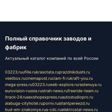
Полный справочник заводов и
фабрик
Актуальный каталог компаний по всей России
03223.ru
ufille.ru
krasotata.ru
prazdnikdushi.ru
veetbox.ru
cinemapost.ru
ciam-fr.ru
kraft-you.ru
mega-press.ru
03223.ru
web-explore.ru
rastenuya.ru
eurovision-russia.ru
strah-news.ru
freeride-team.ru
itrack-24.ru
sexshopexpress.ru
autostudiopro.ru
alabuga-cityhotel.ru
pornv.ru
atlantpereezd.ru
bud-em-znakomye.ru
a-cdc.ru
elektrostal-news.ru