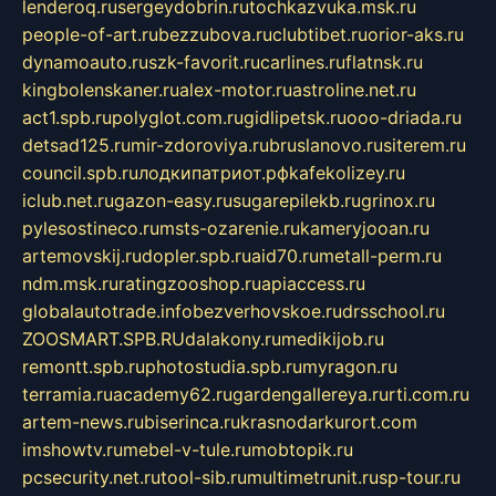
lenderoq.ru
sergeydobrin.ru
tochkazvuka.msk.ru
people-of-art.ru
bezzubova.ru
clubtibet.ru
orior-aks.ru
dynamoauto.ru
szk-favorit.ru
carlines.ru
flatnsk.ru
kingbolenskaner.ru
alex-motor.ru
astroline.net.ru
act1.spb.ru
polyglot.com.ru
gidlipetsk.ru
ooo-driada.ru
detsad125.ru
mir-zdoroviya.ru
bruslanovo.ru
siterem.ru
council.spb.ru
лодкипатриот.рф
kafekolizey.ru
iclub.net.ru
gazon-easy.ru
sugarepilekb.ru
grinox.ru
pylesostineco.ru
msts-ozarenie.ru
kameryjooan.ru
artemovskij.ru
dopler.spb.ru
aid70.ru
metall-perm.ru
ndm.msk.ru
ratingzooshop.ru
apiaccess.ru
globalautotrade.info
bezverhovskoe.ru
drsschool.ru
ZOOSMART.SPB.RU
dalakony.ru
medikijob.ru
remontt.spb.ru
photostudia.spb.ru
myragon.ru
terramia.ru
academy62.ru
gardengallereya.ru
rti.com.ru
artem-news.ru
biserinca.ru
krasnodarkurort.com
imshowtv.ru
mebel-v-tule.ru
mobtopik.ru
pcsecurity.net.ru
tool-sib.ru
multimetrunit.ru
sp-tour.ru