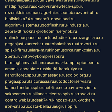
msdip.ru
jdol.ru
sokolovr.ru
newtech-spb.ru
rezemkleim.ru
massage-tai.ru
seonub.ru
zvonitut.ru
biolisichka24.ru
mncraft-download.ru
algoritm-sistema.ru
godflesh.ru
ru-industria.ru
zebra-tlt.ru
okna-proficom.ru
erynok.ru
onlinekinospace.ru
startupstudio-fefu.ru
zarges-ru.ru
gegenjustizunrecht.ru
autobalashov.ru
utrovortu.ru
spiski-firm.ru
elara-m.ru
kinomusorka.ru
mkcslava.ru
2bets.ru
vintovoykompressor.ru
birminghamvsfulham.ru
sarmat-komp.ru
pioneeri.ru
amadis-chocolate.ru
shkurki-karakulya.ru
kanotiforet.spb.ru
tutmassage.ru
ecolog.org.ru
praga.spb.ru
falcorussia.ru
autodoctorservis.ru
kamertondom.spb.ru
net-life.net.ru
avto-vozim.ru
sakhcamera.ru
alliance-electro.spb.ru
stroyavt.ru
controlweb1.ru
tdsak74.ru
kinzozo-ru.ru
kvotka.ru
iron-snab.ru
costa-bella.ru
eugrus.pp.ru