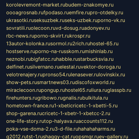
korolevremont-market.ru
budem-znakomye.ru
oooagrosnab.ru
fpodaso.ru
emfire.ru
pro-otdelky.ru
ukrasotki.ru
seksuzbek.ru
seks-uzbek.ru
porno-vk.ru
sovratili.ru
olecoon.ru
vd-dosug.ru
adonyev.ru
rbc-news.ru
porno-skvirt.ru
krospr.ru
13autor-kolonka.ru
sormol.ru
2rich.ru
hostel-65.ru
hostserve.ru
porno-na-russkom.ru
mishinlab.ru
neznobi.ru
bigfatcc.ru
habble.ru
starbucksvia.ru
delfinet.ru
silvernano.ru
elestal.ru
vektor-doroga.ru
velotrenajery.ru
pronso54.ru
lenasever.ru
lovinskix.ru
show-pets.ru
smartnews03.ru
discofoxworld.ru
miraclecoon.ru
pongup.ru
hostel65.ru
liura.ru
glasspb.ru
firehunters.ru
gribowo.ru
gnalis.ru
bulkitula.ru
hometown-france.ru
1-xbeticricetc-1-xbetti-5.ru
shop-garena.ru
cricetc-1-xbetr-1-xbetcc-2.ru
one-life-story.ru
top-halyava.ru
accounts112.ru
poka-vse-doma-2.ru
3-d-file.ru
hahahaharms.ru
g2012.ru
tst-1.ru
shaggy-cat.ru
opsmgr.ru
ev-gallery.ru