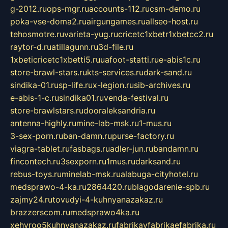
g-2012.ru
ops-mgr.ru
accounts-112.ru
csm-demo.ru
poka-vse-doma2.ru
airgungames.ru
allseo-host.ru
tehosmotre.ru
varieta-yug.ru
cricetc1xbetr1xbetcc2.ru
raytor-d.ru
atillagunn.ru
3d-file.ru
1xbeticricetc1xbetti5.ru
uafoot-statti.ru
e-abis1c.ru
store-brawl-stars.ru
kts-services.ru
dark-sand.ru
sindika-01.ru
sp-life.ru
x-legion.ru
sib-archives.ru
e-abis-1-c.ru
sindika01.ru
venda-festival.ru
store-brawlstars.ru
dooraleksandria.ru
antenna-highly.ru
mine-lab-msk.ru
1-mus.ru
3-sex-porn.ru
ban-damn.ru
purse-factory.ru
viagra-tablet.ru
fasbags.ru
adler-jun.ru
bandamn.ru
fincontech.ru
3sexporn.ru
1mus.ru
darksand.ru
rebus-toys.ru
minelab-msk.ru
alabuga-cityhotel.ru
medsprawo-4-ka.ru
2864420.ru
blagodarenie-spb.ru
zajmy24.ru
tovudyi-4-kuhnyanazakaz.ru
brazzerscom.ru
medsprawo4ka.ru
xehyroo5kuhnyanazakaz.ru
fabrikayfabrikaefabrika.ru