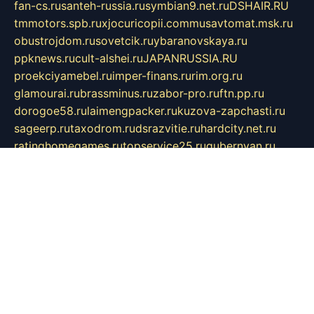
fan-cs.ru
santeh-russia.ru
symbian9.net.ru
DSHAIR.RU
tmmotors.spb.ru
xjocuricopii.com
musavtomat.msk.ru
obustrojdom.ru
sovetcik.ru
ybaranovskaya.ru
ppknews.ru
cult-alshei.ru
JAPANRUSSIA.RU
proekciyamebel.ru
imper-finans.ru
rim.org.ru
glamourai.ru
brassminus.ru
zabor-pro.ru
ftn.pp.ru
dorogoe58.ru
laimengpacker.ru
kuzova-zapchasti.ru
sageerp.ru
taxodrom.ru
dsrazvitie.ru
hardcity.net.ru
ratinghomegames.ru
topservice25.ru
gubernyan.ru
gtglasslined.ru
ii4.ru
tssport.spb.ru
andorra24.com
blackwallstreet.ru
oboimos.ru
optim-doors.com.ru
ikuch.ru
nycr.org.ru
npa21.ru
vremya-ch.spb.ru
desert000.ru
ivtorgi.ru
ifiori.ru
catalog-statei.ru
dcv.org.ru
spetsmaster174.ru
ipkameryhiseeu.ru
dum26.ru
ruspol.spb.ru
fr-opendp.ru
kam-solnyshko.ru
cheyenne-arapaho.ru
sevzapmetal.spb.ru
ted-lapidus.spb.ru
parasite-eliminator.ru
sigma-complete.ru
modernworld.ru
dama-moda.ru