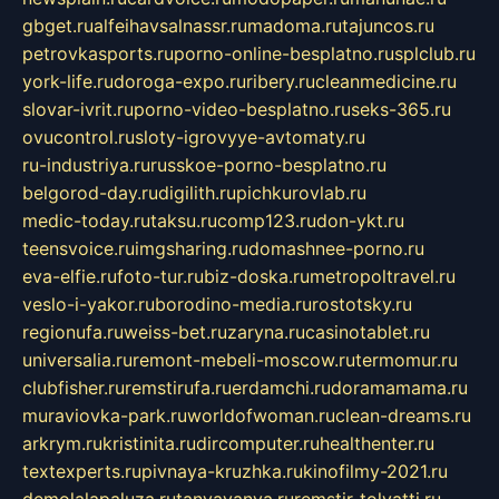
gbget.ru
alfeihavsalnassr.ru
madoma.ru
tajuncos.ru
petrovkasports.ru
porno-online-besplatno.ru
splclub.ru
york-life.ru
doroga-expo.ru
ribery.ru
cleanmedicine.ru
slovar-ivrit.ru
porno-video-besplatno.ru
seks-365.ru
ovucontrol.ru
sloty-igrovyye-avtomaty.ru
ru-industriya.ru
russkoe-porno-besplatno.ru
belgorod-day.ru
digilith.ru
pichkurovlab.ru
medic-today.ru
taksu.ru
comp123.ru
don-ykt.ru
teensvoice.ru
imgsharing.ru
domashnee-porno.ru
eva-elfie.ru
foto-tur.ru
biz-doska.ru
metropoltravel.ru
veslo-i-yakor.ru
borodino-media.ru
rostotsky.ru
regionufa.ru
weiss-bet.ru
zaryna.ru
casinotablet.ru
universalia.ru
remont-mebeli-moscow.ru
termomur.ru
clubfisher.ru
remstirufa.ru
erdamchi.ru
doramamama.ru
muraviovka-park.ru
worldofwoman.ru
clean-dreams.ru
arkrym.ru
kristinita.ru
dircomputer.ru
healthenter.ru
textexperts.ru
pivnaya-kruzhka.ru
kinofilmy-2021.ru
demolalapaluza.ru
tanyavanya.ru
remstir-tolyatti.ru