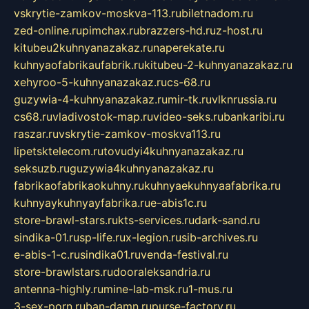
vskrytie-zamkov-moskva-113.ru
biletnadom.ru
zed-online.ru
pimchax.ru
brazzers-hd.ru
z-host.ru
kitubeu2kuhnyanazakaz.ru
naperekate.ru
kuhnyaofabrikaufabrik.ru
kitubeu-2-kuhnyanazakaz.ru
xehyroo-5-kuhnyanazakaz.ru
cs-68.ru
guzywia-4-kuhnyanazakaz.ru
mir-tk.ru
vlknrussia.ru
cs68.ru
vladivostok-map.ru
video-seks.ru
bankaribi.ru
raszar.ru
vskrytie-zamkov-moskva113.ru
lipetsktelecom.ru
tovudyi4kuhnyanazakaz.ru
seksuzb.ru
guzywia4kuhnyanazakaz.ru
fabrikaofabrikaokuhny.ru
kuhnyaekuhnyaafabrika.ru
kuhnyaykuhnyayfabrika.ru
e-abis1c.ru
store-brawl-stars.ru
kts-services.ru
dark-sand.ru
sindika-01.ru
sp-life.ru
x-legion.ru
sib-archives.ru
e-abis-1-c.ru
sindika01.ru
venda-festival.ru
store-brawlstars.ru
dooraleksandria.ru
antenna-highly.ru
mine-lab-msk.ru
1-mus.ru
3-sex-porn.ru
ban-damn.ru
purse-factory.ru