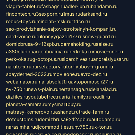
viagra-tablet.ru
fasbags.ru
adler-jun.ru
bandamn.ru
fincontech.ru
3sexporn.ru
1mus.ru
darksand.ru
rebus-toys.ru
minelab-msk.ru
rtdco.ru
seo-prodvizhenie-sajtov-stroitelnyh-kompanij.ru
card-voice.ru
rulonnyygazon177.ru
snow-guard.ru
domizbrusa-9x12spb.ru
demaholding.ru
aalse.ru
a380club.ru
argentinamia.ru
perkoka.ru
movie-one.ru
perk-oka.ru
g-octopus.ru
sibarchives.ru
andreislyusar.ru
naruto-x.ru
pursefactory.ru
tor-lyubov-i-grom.ru
spayderhed-2022.ru
movieone.ru
evro-dez.ru
webamator.ru
ma-absolut1.ru
avtopomosch27.ru
nv-750.ru
news-plain.ru
nertansaga.ru
delanalad.ru
dizfiles.ru
youtubefree.ru
aria-family.ru
roadli.ru
planeta-samara.ru
mysmartbuy.ru
matrasy-kemerovo.ru
ashanet.ru
trade-farm.ru
dotcustoms.ru
domizbrusa9x12spb.ru
autodamp.ru
narasimha.ru
djcommodities.ru
nv750.ru
x-ton.ru
newsplain.ru
cardvoice.ru
modopaper.ru
manunae.ru