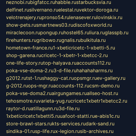
neznobi.ru
bigfatcc.ru
habble.ru
starbucksvia.ru
delfinet.ru
silvernano.ru
elestal.ru
vektor-doroga.ru
velotrenajery.ru
pronso54.ru
lenasever.ru
lovinskix.ru
show-pets.ru
smartnews03.ru
discofoxworld.ru
miraclecoon.ru
pongup.ru
hostel65.ru
liura.ru
glasspb.ru
firehunters.ru
gribowo.ru
gnalis.ru
bulkitula.ru
hometown-france.ru
1-xbeticricetc-1-xbetti-5.ru
shop-garena.ru
cricetc-1-xbetr-1-xbetcc-2.ru
one-life-story.ru
top-halyava.ru
accounts112.ru
poka-vse-doma-2.ru
3-d-file.ru
hahahaharms.ru
g2012.ru
tst-1.ru
shaggy-cat.ru
opsmgr.ru
ev-gallery.ru
g-2012.ru
ops-mgr.ru
accounts-112.ru
csm-demo.ru
poka-vse-doma2.ru
airgungames.ru
allseo-host.ru
tehosmotre.ru
varieta-yug.ru
cricetc1xbetr1xbetcc2.ru
raytor-d.ru
atillagunn.ru
3d-file.ru
1xbeticricetc1xbetti5.ru
uafoot-statti.ru
e-abis1c.ru
store-brawl-stars.ru
kts-services.ru
dark-sand.ru
sindika-01.ru
sp-life.ru
x-legion.ru
sib-archives.ru