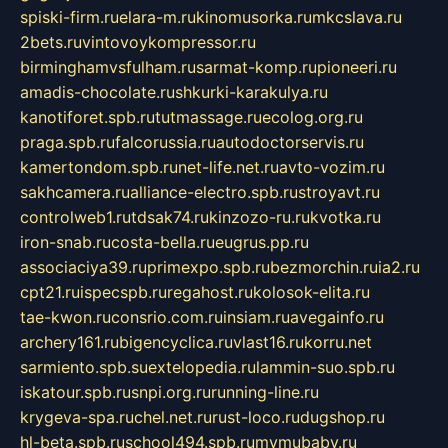
spiski-firm.ru
elara-m.ru
kinomusorka.ru
mkcslava.ru
2bets.ru
vintovoykompressor.ru
birminghamvsfulham.ru
sarmat-komp.ru
pioneeri.ru
amadis-chocolate.ru
shkurki-karakulya.ru
kanotiforet.spb.ru
tutmassage.ru
ecolog.org.ru
praga.spb.ru
falcorussia.ru
autodoctorservis.ru
kamertondom.spb.ru
net-life.net.ru
avto-vozim.ru
sakhcamera.ru
alliance-electro.spb.ru
stroyavt.ru
controlweb1.ru
tdsak74.ru
kinzozo-ru.ru
kvotka.ru
iron-snab.ru
costa-bella.ru
eugrus.pp.ru
associaciya39.ru
primexpo.spb.ru
bezmorchin.ru
ia2.ru
cpt21.ru
ispecspb.ru
regahost.ru
kolosok-elita.ru
tae-kwon.ru
consrio.com.ru
insiam.ru
avegainfo.ru
archery161.ru
bigencyclica.ru
vlast16.ru
korru.net
sarmiento.spb.su
extelopedia.ru
lammin-suo.spb.ru
iskatour.spb.ru
snpi.org.ru
running-line.ru
krygeva-spa.ru
chel.net.ru
rust-loco.ru
dugshop.ru
hl-beta.spb.ru
school494.spb.ru
mymubaby.ru