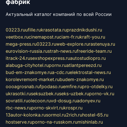
фабрик
Актуальный каталог компаний по всей России
03223.ru
ufille.ru
krasotata.ru
prazdnikdushi.ru
veetbox.ru
cinemapost.ru
ciam-fr.ru
kraft-you.ru
mega-press.ru
03223.ru
web-explore.ru
rastenuya.ru
eurovision-russia.ru
strah-news.ru
freeride-team.ru
itrack-24.ru
sexshopexpress.ru
autostudiopro.ru
alabuga-cityhotel.ru
pornv.ru
atlantpereezd.ru
bud-em-znakomye.ru
a-cdc.ru
elektrostal-news.ru
korolevremont-market.ru
budem-znakomye.ru
oooagrosnab.ru
fpodaso.ru
emfire.ru
pro-otdelky.ru
ukrasotki.ru
seksuzbek.ru
seks-uzbek.ru
porno-vk.ru
sovratili.ru
olecoon.ru
vd-dosug.ru
adonyev.ru
rbc-news.ru
porno-skvirt.ru
krospr.ru
13autor-kolonka.ru
sormol.ru
2rich.ru
hostel-65.ru
hostserve.ru
porno-na-russkom.ru
mishinlab.ru