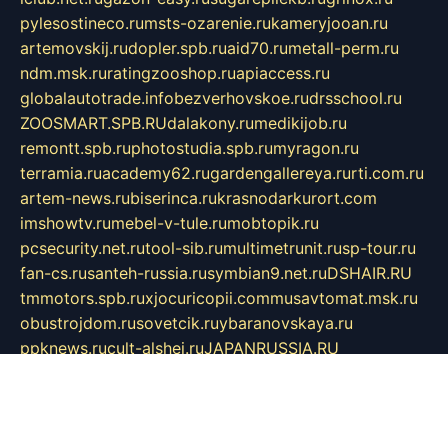
pylesostineco.ru
msts-ozarenie.ru
kameryjooan.ru
artemovskij.ru
dopler.spb.ru
aid70.ru
metall-perm.ru
ndm.msk.ru
ratingzooshop.ru
apiaccess.ru
globalautotrade.info
bezverhovskoe.ru
drsschool.ru
ZOOSMART.SPB.RU
dalakony.ru
medikijob.ru
remontt.spb.ru
photostudia.spb.ru
myragon.ru
terramia.ru
academy62.ru
gardengallereya.ru
rti.com.ru
artem-news.ru
biserinca.ru
krasnodarkurort.com
imshowtv.ru
mebel-v-tule.ru
mobtopik.ru
pcsecurity.net.ru
tool-sib.ru
multimetrunit.ru
sp-tour.ru
fan-cs.ru
santeh-russia.ru
symbian9.net.ru
DSHAIR.RU
tmmotors.spb.ru
xjocuricopii.com
musavtomat.msk.ru
obustrojdom.ru
sovetcik.ru
ybaranovskaya.ru
ppknews.ru
cult-alshei.ru
JAPANRUSSIA.RU
proekciyamebel.ru
imper-finans.ru
rim.org.ru
glamourai.ru
brassminus.ru
zabor-pro.ru
ftn.pp.ru
dorogoe58.ru
laimengpacker.ru
kuzova-zapchasti.ru
sageerp.ru
taxodrom.ru
dsrazvitie.ru
hardcity.net.ru