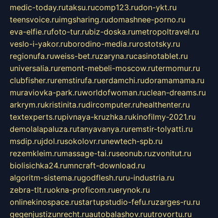
medic-today.ru
taksu.ru
comp123.ru
don-ykt.ru
teensvoice.ru
imgsharing.ru
domashnee-porno.ru
eva-elfie.ru
foto-tur.ru
biz-doska.ru
metropoltravel.ru
veslo-i-yakor.ru
borodino-media.ru
rostotsky.ru
regionufa.ru
weiss-bet.ru
zaryna.ru
casinotablet.ru
universalia.ru
remont-mebeli-moscow.ru
termomur.ru
clubfisher.ru
remstirufa.ru
erdamchi.ru
doramamama.ru
muraviovka-park.ru
worldofwoman.ru
clean-dreams.ru
arkrym.ru
kristinita.ru
dircomputer.ru
healthenter.ru
textexperts.ru
pivnaya-kruzhka.ru
kinofilmy-2021.ru
demolalapaluza.ru
tanyavanya.ru
remstir-tolyatti.ru
msdip.ru
jdol.ru
sokolovr.ru
newtech-spb.ru
rezemkleim.ru
massage-tai.ru
seonub.ru
zvonitut.ru
biolisichka24.ru
mncraft-download.ru
algoritm-sistema.ru
godflesh.ru
ru-industria.ru
zebra-tlt.ru
okna-proficom.ru
erynok.ru
onlinekinospace.ru
startupstudio-fefu.ru
zarges-ru.ru
gegenjustizunrecht.ru
autobalashov.ru
utrovortu.ru