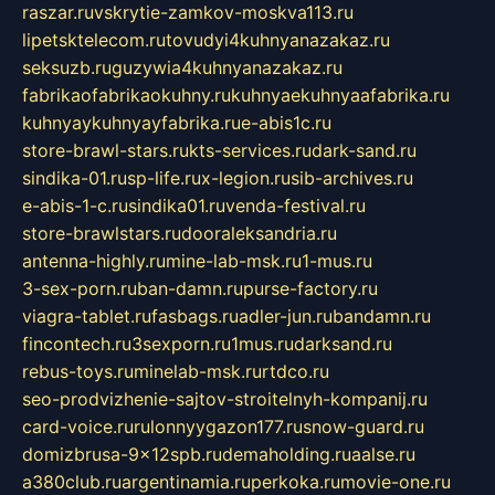
raszar.ru
vskrytie-zamkov-moskva113.ru
lipetsktelecom.ru
tovudyi4kuhnyanazakaz.ru
seksuzb.ru
guzywia4kuhnyanazakaz.ru
fabrikaofabrikaokuhny.ru
kuhnyaekuhnyaafabrika.ru
kuhnyaykuhnyayfabrika.ru
e-abis1c.ru
store-brawl-stars.ru
kts-services.ru
dark-sand.ru
sindika-01.ru
sp-life.ru
x-legion.ru
sib-archives.ru
e-abis-1-c.ru
sindika01.ru
venda-festival.ru
store-brawlstars.ru
dooraleksandria.ru
antenna-highly.ru
mine-lab-msk.ru
1-mus.ru
3-sex-porn.ru
ban-damn.ru
purse-factory.ru
viagra-tablet.ru
fasbags.ru
adler-jun.ru
bandamn.ru
fincontech.ru
3sexporn.ru
1mus.ru
darksand.ru
rebus-toys.ru
minelab-msk.ru
rtdco.ru
seo-prodvizhenie-sajtov-stroitelnyh-kompanij.ru
card-voice.ru
rulonnyygazon177.ru
snow-guard.ru
domizbrusa-9x12spb.ru
demaholding.ru
aalse.ru
a380club.ru
argentinamia.ru
perkoka.ru
movie-one.ru