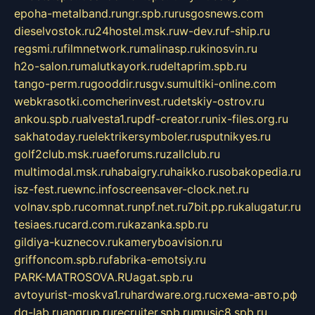
epoha-metalband.ru
ngr.spb.ru
rusgosnews.com
dieselvostok.ru
24hostel.msk.ru
w-dev.ru
f-ship.ru
regsmi.ru
filmnetwork.ru
malinasp.ru
kinosvin.ru
h2o-salon.ru
malutkayork.ru
deltaprim.spb.ru
tango-perm.ru
gooddir.ru
sgv.su
multiki-online.com
webkrasotki.com
cherinvest.ru
detskiy-ostrov.ru
ankou.spb.ru
alvesta1.ru
pdf-creator.ru
nix-files.org.ru
sakhatoday.ru
elektrikersymboler.ru
sputnikyes.ru
golf2club.msk.ru
aeforums.ru
zallclub.ru
multimodal.msk.ru
habaigry.ru
haikko.ru
sobakopedia.ru
isz-fest.ru
ewnc.info
screensaver-clock.net.ru
volnav.spb.ru
comnat.ru
npf.net.ru
7bit.pp.ru
kalugatur.ru
tesiaes.ru
card.com.ru
kazanka.spb.ru
gildiya-kuznecov.ru
kameryboavision.ru
griffoncom.spb.ru
fabrika-emotsiy.ru
PARK-MATROSOVA.RU
agat.spb.ru
avtoyurist-moskva1.ru
hardware.org.ru
схема-авто.рф
dg-lab.ru
angrup.ru
recruiter.spb.ru
music8.spb.ru