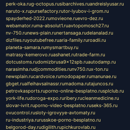
perk-oka.ru
g-octopus.ru
sibarchives.ru
andreislyusar.ru
naruto-x.ru
pursefactory.ru
tor-lyubov-i-grom.ru
spayderhed-2022.ru
movieone.ru
evro-dez.ru
webamator.ru
ma-absolut1.ru
avtopomosch27.ru
nv-750.ru
news-plain.ru
nertansaga.ru
delanalad.ru
dizfiles.ru
youtubefree.ru
aria-family.ru
roadli.ru
planeta-samara.ru
mysmartbuy.ru
matrasy-kemerovo.ru
ashanet.ru
trade-farm.ru
dotcustoms.ru
domizbrusa9x12spb.ru
autodamp.ru
narasimha.ru
djcommodities.ru
nv750.ru
x-ton.ru
newsplain.ru
cardvoice.ru
modopaper.ru
manunae.ru
gbget.ru
alfeihavsalnassr.ru
madoma.ru
tajuncos.ru
petrovkasports.ru
porno-online-besplatno.ru
splclub.ru
york-life.ru
doroga-expo.ru
ribery.ru
cleanmedicine.ru
slovar-ivrit.ru
porno-video-besplatno.ru
seks-365.ru
ovucontrol.ru
sloty-igrovyye-avtomaty.ru
ru-industriya.ru
russkoe-porno-besplatno.ru
belgorod-day.ru
digilith.ru
pichkurovlab.ru