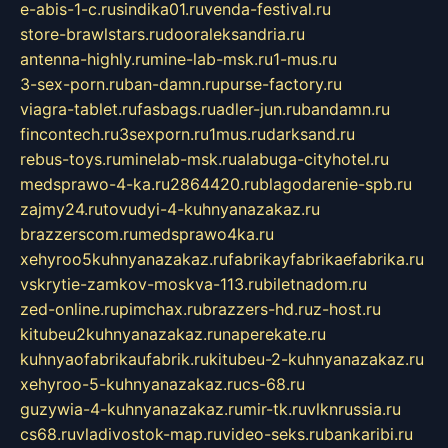
e-abis-1-c.ru
sindika01.ru
venda-festival.ru
store-brawlstars.ru
dooraleksandria.ru
antenna-highly.ru
mine-lab-msk.ru
1-mus.ru
3-sex-porn.ru
ban-damn.ru
purse-factory.ru
viagra-tablet.ru
fasbags.ru
adler-jun.ru
bandamn.ru
fincontech.ru
3sexporn.ru
1mus.ru
darksand.ru
rebus-toys.ru
minelab-msk.ru
alabuga-cityhotel.ru
medsprawo-4-ka.ru
2864420.ru
blagodarenie-spb.ru
zajmy24.ru
tovudyi-4-kuhnyanazakaz.ru
brazzerscom.ru
medsprawo4ka.ru
xehyroo5kuhnyanazakaz.ru
fabrikayfabrikaefabrika.ru
vskrytie-zamkov-moskva-113.ru
biletnadom.ru
zed-online.ru
pimchax.ru
brazzers-hd.ru
z-host.ru
kitubeu2kuhnyanazakaz.ru
naperekate.ru
kuhnyaofabrikaufabrik.ru
kitubeu-2-kuhnyanazakaz.ru
xehyroo-5-kuhnyanazakaz.ru
cs-68.ru
guzywia-4-kuhnyanazakaz.ru
mir-tk.ru
vlknrussia.ru
cs68.ru
vladivostok-map.ru
video-seks.ru
bankaribi.ru