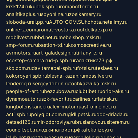
krsk124.ru
kubok.spb.ru
romanofforex.ru
analitikaplus.ru
spyonline.ru
zosikamery.ru
sloboda-ural.pp.ru
AUTO-COM.SU
hohota.net
alimy.ru
online-z.com
aromat-vostoka.ru
otdelkaexp.ru
mobilvest.ru
bbd.net.ru
mebelshop.msk.ru
smp-forum.ru
bastion-td.ru
kosmoscreative.ru
avrmotors.ru
art-galadesign.ru
tiffany-c.ru
ecostep-samara.ru
d-p.spb.ru
галактика73.рф
sko.com.ru
davitamebel-spb.ru
fotsis.ru
tesiaes.ru
kokoroyari.spb.ru
blesna-kazan.ru
mossilver.ru
lenderoq.ru
sergeydobrin.ru
tochkazvuka.msk.ru
people-of-art.ru
bezzubova.ru
clubtibet.ru
orior-aks.ru
dynamoauto.ru
szk-favorit.ru
carlines.ru
flatnsk.ru
kingbolenskaner.ru
alex-motor.ru
astroline.net.ru
act1.spb.ru
polyglot.com.ru
gidlipetsk.ru
ooo-driada.ru
detsad125.ru
mir-zdoroviya.ru
bruslanovo.ru
siterem.ru
council.spb.ru
лодкипатриот.рф
kafekolizey.ru
iclub.net.ru
gazon-easy.ru
sugarepilekb.ru
grinox.ru