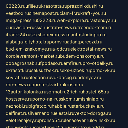
03223.ru
ufille.ru
krasotata.ru
prazdnikdushi.ru
veetbox.ru
cinemapost.ru
ciam-fr.ru
kraft-you.ru
mega-press.ru
03223.ru
web-explore.ru
rastenuya.ru
eurovision-russia.ru
strah-news.ru
freeride-team.ru
itrack-24.ru
sexshopexpress.ru
autostudiopro.ru
alabuga-cityhotel.ru
pornv.ru
atlantpereezd.ru
bud-em-znakomye.ru
a-cdc.ru
elektrostal-news.ru
korolevremont-market.ru
budem-znakomye.ru
oooagrosnab.ru
fpodaso.ru
emfire.ru
pro-otdelky.ru
ukrasotki.ru
seksuzbek.ru
seks-uzbek.ru
porno-vk.ru
sovratili.ru
olecoon.ru
vd-dosug.ru
adonyev.ru
rbc-news.ru
porno-skvirt.ru
krospr.ru
13autor-kolonka.ru
sormol.ru
2rich.ru
hostel-65.ru
hostserve.ru
porno-na-russkom.ru
mishinlab.ru
neznobi.ru
bigfatcc.ru
habble.ru
starbucksvia.ru
delfinet.ru
silvernano.ru
elestal.ru
vektor-doroga.ru
velotrenajery.ru
pronso54.ru
lenasever.ru
lovinskix.ru
show-pets.ru
smartnews03.ru
discofoxworld.ru