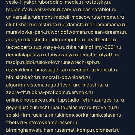
veslo-i-yakor.ru
borodino-media.ru
rostotsky.ru
regionufa.ru
weiss-bet.ru
zaryna.ru
casinotablet.ru
universalia.ru
remont-mebeli-moscow.ru
termomur.ru
clubfisher.ru
remstirufa.ru
erdamchi.ru
doramamama.ru
muraviovka-park.ru
worldofwoman.ru
clean-dreams.ru
arkrym.ru
kristinita.ru
dircomputer.ru
healthenter.ru
textexperts.ru
pivnaya-kruzhka.ru
kinofilmy-2021.ru
demolalapaluza.ru
tanyavanya.ru
remstir-tolyatti.ru
msdip.ru
jdol.ru
sokolovr.ru
newtech-spb.ru
rezemkleim.ru
massage-tai.ru
seonub.ru
zvonitut.ru
biolisichka24.ru
mncraft-download.ru
algoritm-sistema.ru
godflesh.ru
ru-industria.ru
zebra-tlt.ru
okna-proficom.ru
erynok.ru
onlinekinospace.ru
startupstudio-fefu.ru
zarges-ru.ru
gegenjustizunrecht.ru
autobalashov.ru
utrovortu.ru
spiski-firm.ru
elara-m.ru
kinomusorka.ru
mkcslava.ru
2bets.ru
vintovoykompressor.ru
birminghamvsfulham.ru
sarmat-komp.ru
pioneeri.ru