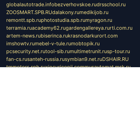
globalautotrade.info
bezverhovskoe.ru
drsschool.ru
ZOOSMART.SPB.RU
dalakony.ru
medikijob.ru
remontt.spb.ru
photostudia.spb.ru
myragon.ru
terramia.ru
academy62.ru
gardengallereya.ru
rti.com.ru
artem-news.ru
biserinca.ru
krasnodarkurort.com
imshowtv.ru
mebel-v-tule.ru
mobtopik.ru
pcsecurity.net.ru
tool-sib.ru
multimetrunit.ru
sp-tour.ru
fan-cs.ru
santeh-russia.ru
symbian9.net.ru
DSHAIR.RU
tmmotors.spb.ru
xjocuricopii.com
musavtomat.msk.ru
obustrojdom.ru
sovetcik.ru
ybaranovskaya.ru
ppknews.ru
cult-alshei.ru
JAPANRUSSIA.RU
proekciyamebel.ru
imper-finans.ru
rim.org.ru
glamourai.ru
brassminus.ru
zabor-pro.ru
ftn.pp.ru
dorogoe58.ru
laimengpacker.ru
kuzova-zapchasti.ru
sageerp.ru
taxodrom.ru
dsrazvitie.ru
hardcity.net.ru
ratinghomegames.ru
topservice25.ru
gubernyan.ru
gtglasslined.ru
ii4.ru
tssport.spb.ru
andorra24.com
blackwallstreet.ru
oboimos.ru
optim-doors.com.ru