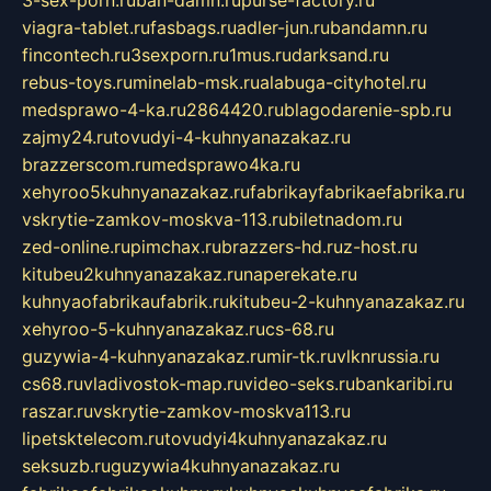
3-sex-porn.ru
ban-damn.ru
purse-factory.ru
viagra-tablet.ru
fasbags.ru
adler-jun.ru
bandamn.ru
fincontech.ru
3sexporn.ru
1mus.ru
darksand.ru
rebus-toys.ru
minelab-msk.ru
alabuga-cityhotel.ru
medsprawo-4-ka.ru
2864420.ru
blagodarenie-spb.ru
zajmy24.ru
tovudyi-4-kuhnyanazakaz.ru
brazzerscom.ru
medsprawo4ka.ru
xehyroo5kuhnyanazakaz.ru
fabrikayfabrikaefabrika.ru
vskrytie-zamkov-moskva-113.ru
biletnadom.ru
zed-online.ru
pimchax.ru
brazzers-hd.ru
z-host.ru
kitubeu2kuhnyanazakaz.ru
naperekate.ru
kuhnyaofabrikaufabrik.ru
kitubeu-2-kuhnyanazakaz.ru
xehyroo-5-kuhnyanazakaz.ru
cs-68.ru
guzywia-4-kuhnyanazakaz.ru
mir-tk.ru
vlknrussia.ru
cs68.ru
vladivostok-map.ru
video-seks.ru
bankaribi.ru
raszar.ru
vskrytie-zamkov-moskva113.ru
lipetsktelecom.ru
tovudyi4kuhnyanazakaz.ru
seksuzb.ru
guzywia4kuhnyanazakaz.ru