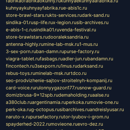
fabrikaofabrikaokuhny.ru
kuhnyaekuhnyaafabrika.ru
kuhnyaykuhnyayfabrika.ru
e-abis1c.ru
store-brawl-stars.ru
kts-services.ru
dark-sand.ru
sindika-01.ru
sp-life.ru
x-legion.ru
sib-archives.ru
e-abis-1-c.ru
sindika01.ru
venda-festival.ru
store-brawlstars.ru
dooraleksandria.ru
antenna-highly.ru
mine-lab-msk.ru
1-mus.ru
3-sex-porn.ru
ban-damn.ru
purse-factory.ru
viagra-tablet.ru
fasbags.ru
adler-jun.ru
bandamn.ru
fincontech.ru
3sexporn.ru
1mus.ru
darksand.ru
rebus-toys.ru
minelab-msk.ru
rtdco.ru
seo-prodvizhenie-sajtov-stroitelnyh-kompanij.ru
card-voice.ru
rulonnyygazon177.ru
snow-guard.ru
domizbrusa-9x12spb.ru
demaholding.ru
aalse.ru
a380club.ru
argentinamia.ru
perkoka.ru
movie-one.ru
perk-oka.ru
g-octopus.ru
sibarchives.ru
andreislyusar.ru
naruto-x.ru
pursefactory.ru
tor-lyubov-i-grom.ru
spayderhed-2022.ru
movieone.ru
evro-dez.ru