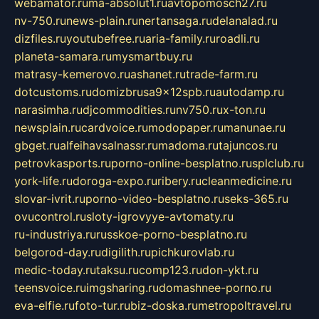
webamator.ru
ma-absolut1.ru
avtopomosch27.ru
nv-750.ru
news-plain.ru
nertansaga.ru
delanalad.ru
dizfiles.ru
youtubefree.ru
aria-family.ru
roadli.ru
planeta-samara.ru
mysmartbuy.ru
matrasy-kemerovo.ru
ashanet.ru
trade-farm.ru
dotcustoms.ru
domizbrusa9x12spb.ru
autodamp.ru
narasimha.ru
djcommodities.ru
nv750.ru
x-ton.ru
newsplain.ru
cardvoice.ru
modopaper.ru
manunae.ru
gbget.ru
alfeihavsalnassr.ru
madoma.ru
tajuncos.ru
petrovkasports.ru
porno-online-besplatno.ru
splclub.ru
york-life.ru
doroga-expo.ru
ribery.ru
cleanmedicine.ru
slovar-ivrit.ru
porno-video-besplatno.ru
seks-365.ru
ovucontrol.ru
sloty-igrovyye-avtomaty.ru
ru-industriya.ru
russkoe-porno-besplatno.ru
belgorod-day.ru
digilith.ru
pichkurovlab.ru
medic-today.ru
taksu.ru
comp123.ru
don-ykt.ru
teensvoice.ru
imgsharing.ru
domashnee-porno.ru
eva-elfie.ru
foto-tur.ru
biz-doska.ru
metropoltravel.ru