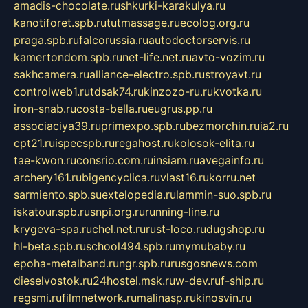
amadis-chocolate.ru
shkurki-karakulya.ru
kanotiforet.spb.ru
tutmassage.ru
ecolog.org.ru
praga.spb.ru
falcorussia.ru
autodoctorservis.ru
kamertondom.spb.ru
net-life.net.ru
avto-vozim.ru
sakhcamera.ru
alliance-electro.spb.ru
stroyavt.ru
controlweb1.ru
tdsak74.ru
kinzozo-ru.ru
kvotka.ru
iron-snab.ru
costa-bella.ru
eugrus.pp.ru
associaciya39.ru
primexpo.spb.ru
bezmorchin.ru
ia2.ru
cpt21.ru
ispecspb.ru
regahost.ru
kolosok-elita.ru
tae-kwon.ru
consrio.com.ru
insiam.ru
avegainfo.ru
archery161.ru
bigencyclica.ru
vlast16.ru
korru.net
sarmiento.spb.su
extelopedia.ru
lammin-suo.spb.ru
iskatour.spb.ru
snpi.org.ru
running-line.ru
krygeva-spa.ru
chel.net.ru
rust-loco.ru
dugshop.ru
hl-beta.spb.ru
school494.spb.ru
mymubaby.ru
epoha-metalband.ru
ngr.spb.ru
rusgosnews.com
dieselvostok.ru
24hostel.msk.ru
w-dev.ru
f-ship.ru
regsmi.ru
filmnetwork.ru
malinasp.ru
kinosvin.ru