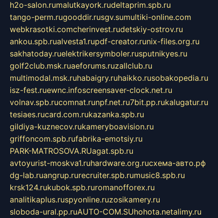
h2o-salon.ru
malutkayork.ru
deltaprim.spb.ru
tango-perm.ru
gooddir.ru
sgv.su
multiki-online.com
webkrasotki.com
cherinvest.ru
detskiy-ostrov.ru
ankou.spb.ru
alvesta1.ru
pdf-creator.ru
nix-files.org.ru
sakhatoday.ru
elektrikersymboler.ru
sputnikyes.ru
golf2club.msk.ru
aeforums.ru
zallclub.ru
multimodal.msk.ru
habaigry.ru
haikko.ru
sobakopedia.ru
isz-fest.ru
ewnc.info
screensaver-clock.net.ru
volnav.spb.ru
comnat.ru
npf.net.ru
7bit.pp.ru
kalugatur.ru
tesiaes.ru
card.com.ru
kazanka.spb.ru
gildiya-kuznecov.ru
kameryboavision.ru
griffoncom.spb.ru
fabrika-emotsiy.ru
PARK-MATROSOVA.RU
agat.spb.ru
avtoyurist-moskva1.ru
hardware.org.ru
схема-авто.рф
dg-lab.ru
angrup.ru
recruiter.spb.ru
music8.spb.ru
krsk124.ru
kubok.spb.ru
romanofforex.ru
analitikaplus.ru
spyonline.ru
zosikamery.ru
sloboda-ural.pp.ru
AUTO-COM.SU
hohota.net
alimy.ru