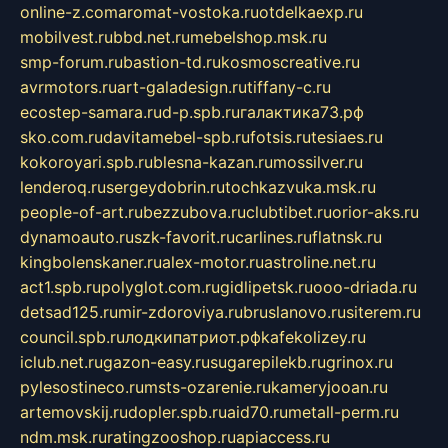
online-z.com
aromat-vostoka.ru
otdelkaexp.ru
mobilvest.ru
bbd.net.ru
mebelshop.msk.ru
smp-forum.ru
bastion-td.ru
kosmoscreative.ru
avrmotors.ru
art-galadesign.ru
tiffany-c.ru
ecostep-samara.ru
d-p.spb.ru
галактика73.рф
sko.com.ru
davitamebel-spb.ru
fotsis.ru
tesiaes.ru
kokoroyari.spb.ru
blesna-kazan.ru
mossilver.ru
lenderoq.ru
sergeydobrin.ru
tochkazvuka.msk.ru
people-of-art.ru
bezzubova.ru
clubtibet.ru
orior-aks.ru
dynamoauto.ru
szk-favorit.ru
carlines.ru
flatnsk.ru
kingbolenskaner.ru
alex-motor.ru
astroline.net.ru
act1.spb.ru
polyglot.com.ru
gidlipetsk.ru
ooo-driada.ru
detsad125.ru
mir-zdoroviya.ru
bruslanovo.ru
siterem.ru
council.spb.ru
лодкипатриот.рф
kafekolizey.ru
iclub.net.ru
gazon-easy.ru
sugarepilekb.ru
grinox.ru
pylesostineco.ru
msts-ozarenie.ru
kameryjooan.ru
artemovskij.ru
dopler.spb.ru
aid70.ru
metall-perm.ru
ndm.msk.ru
ratingzooshop.ru
apiaccess.ru