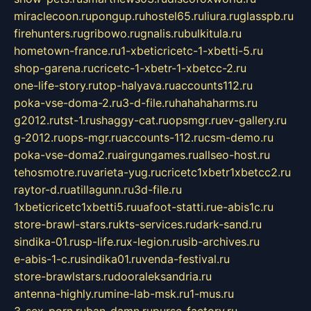
miraclecoon.ru
pongup.ru
hostel65.ru
liura.ru
glasspb.ru
firehunters.ru
gribowo.ru
gnalis.ru
bulkitula.ru
hometown-france.ru
1-xbeticricetc-1-xbetti-5.ru
shop-garena.ru
cricetc-1-xbetr-1-xbetcc-2.ru
one-life-story.ru
top-halyava.ru
accounts112.ru
poka-vse-doma-2.ru
3-d-file.ru
hahahaharms.ru
g2012.ru
tst-1.ru
shaggy-cat.ru
opsmgr.ru
ev-gallery.ru
g-2012.ru
ops-mgr.ru
accounts-112.ru
csm-demo.ru
poka-vse-doma2.ru
airgungames.ru
allseo-host.ru
tehosmotre.ru
varieta-yug.ru
cricetc1xbetr1xbetcc2.ru
raytor-d.ru
atillagunn.ru
3d-file.ru
1xbeticricetc1xbetti5.ru
uafoot-statti.ru
e-abis1c.ru
store-brawl-stars.ru
kts-services.ru
dark-sand.ru
sindika-01.ru
sp-life.ru
x-legion.ru
sib-archives.ru
e-abis-1-c.ru
sindika01.ru
venda-festival.ru
store-brawlstars.ru
dooraleksandria.ru
antenna-highly.ru
mine-lab-msk.ru
1-mus.ru