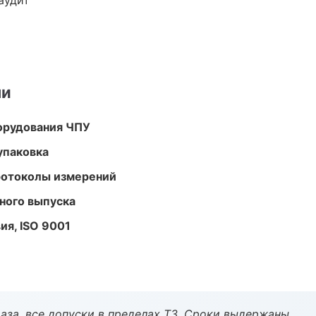
аудит
ми
орудования ЧПУ
упаковка
ротоколы измерений
ного выпуска
ия, ISO 9001
аза, все допуски в пределах ТЗ. Сроки выдержаны.