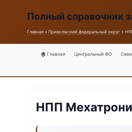
Полный справочник з
Главная
»
Приволжский федеральный округ
» НП
🏠 Главная
Центральный ФО
Севе
НПП Мехатрони