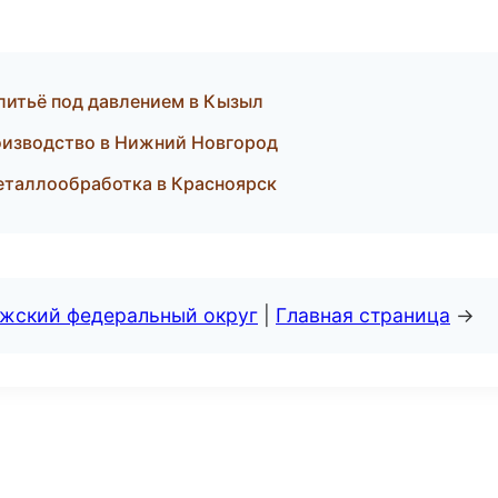
литьё под давлением в Кызыл
оизводство в Нижний Новгород
металлообработка в Красноярск
лжский федеральный округ
|
Главная страница
→