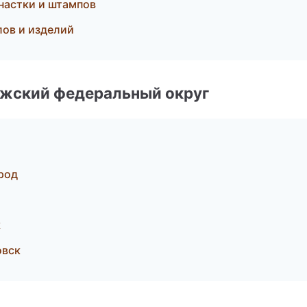
настки и штампов
ов и изделий
лжский федеральный округ
род
к
овск