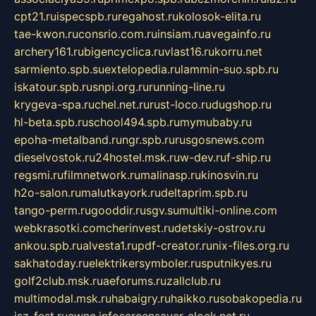
cpt21.ru
ispecspb.ru
regahost.ru
kolosok-elita.ru
tae-kwon.ru
consrio.com.ru
insiam.ru
avegainfo.ru
archery161.ru
bigencyclica.ru
vlast16.ru
korru.net
sarmiento.spb.su
extelopedia.ru
lammin-suo.spb.ru
iskatour.spb.ru
snpi.org.ru
running-line.ru
krygeva-spa.ru
chel.net.ru
rust-loco.ru
dugshop.ru
hl-beta.spb.ru
school494.spb.ru
mymubaby.ru
epoha-metalband.ru
ngr.spb.ru
rusgosnews.com
dieselvostok.ru
24hostel.msk.ru
w-dev.ru
f-ship.ru
regsmi.ru
filmnetwork.ru
malinasp.ru
kinosvin.ru
h2o-salon.ru
malutkayork.ru
deltaprim.spb.ru
tango-perm.ru
gooddir.ru
sgv.su
multiki-online.com
webkrasotki.com
cherinvest.ru
detskiy-ostrov.ru
ankou.spb.ru
alvesta1.ru
pdf-creator.ru
nix-files.org.ru
sakhatoday.ru
elektrikersymboler.ru
sputnikyes.ru
golf2club.msk.ru
aeforums.ru
zallclub.ru
multimodal.msk.ru
habaigry.ru
haikko.ru
sobakopedia.ru