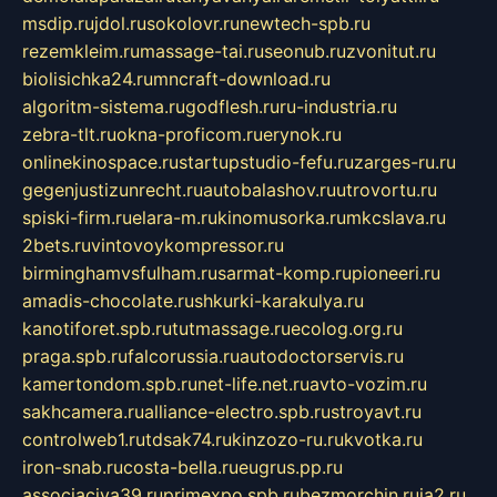
msdip.ru
jdol.ru
sokolovr.ru
newtech-spb.ru
rezemkleim.ru
massage-tai.ru
seonub.ru
zvonitut.ru
biolisichka24.ru
mncraft-download.ru
algoritm-sistema.ru
godflesh.ru
ru-industria.ru
zebra-tlt.ru
okna-proficom.ru
erynok.ru
onlinekinospace.ru
startupstudio-fefu.ru
zarges-ru.ru
gegenjustizunrecht.ru
autobalashov.ru
utrovortu.ru
spiski-firm.ru
elara-m.ru
kinomusorka.ru
mkcslava.ru
2bets.ru
vintovoykompressor.ru
birminghamvsfulham.ru
sarmat-komp.ru
pioneeri.ru
amadis-chocolate.ru
shkurki-karakulya.ru
kanotiforet.spb.ru
tutmassage.ru
ecolog.org.ru
praga.spb.ru
falcorussia.ru
autodoctorservis.ru
kamertondom.spb.ru
net-life.net.ru
avto-vozim.ru
sakhcamera.ru
alliance-electro.spb.ru
stroyavt.ru
controlweb1.ru
tdsak74.ru
kinzozo-ru.ru
kvotka.ru
iron-snab.ru
costa-bella.ru
eugrus.pp.ru
associaciya39.ru
primexpo.spb.ru
bezmorchin.ru
ia2.ru