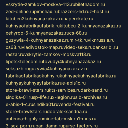
vskrytie-zamkov-moskva-113.ru
biletnadom.ru
zed-online.ru
pimchax.ru
brazzers-hd.ru
z-host.ru
kitubeu2kuhnyanazakaz.ru
naperekate.ru
kuhnyaofabrikaufabrik.ru
kitubeu-2-kuhnyanazakaz.ru
xehyroo-5-kuhnyanazakaz.ru
cs-68.ru
guzywia-4-kuhnyanazakaz.ru
mir-tk.ru
vlknrussia.ru
cs68.ru
vladivostok-map.ru
video-seks.ru
bankaribi.ru
raszar.ru
vskrytie-zamkov-moskva113.ru
lipetsktelecom.ru
tovudyi4kuhnyanazakaz.ru
seksuzb.ru
guzywia4kuhnyanazakaz.ru
fabrikaofabrikaokuhny.ru
kuhnyaekuhnyaafabrika.ru
kuhnyaykuhnyayfabrika.ru
e-abis1c.ru
store-brawl-stars.ru
kts-services.ru
dark-sand.ru
sindika-01.ru
sp-life.ru
x-legion.ru
sib-archives.ru
e-abis-1-c.ru
sindika01.ru
venda-festival.ru
store-brawlstars.ru
dooraleksandria.ru
antenna-highly.ru
mine-lab-msk.ru
1-mus.ru
3-sex-porn.ru
ban-damn.ru
purse-factory.ru