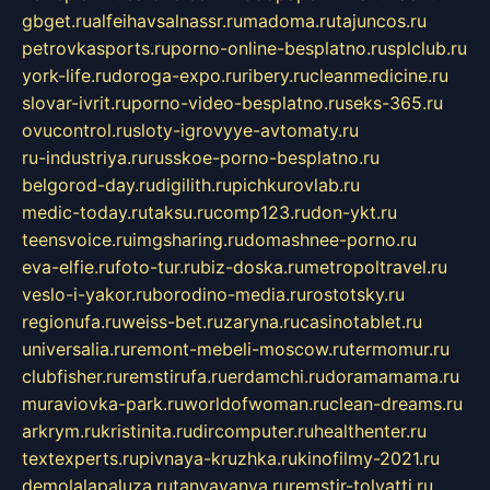
gbget.ru
alfeihavsalnassr.ru
madoma.ru
tajuncos.ru
petrovkasports.ru
porno-online-besplatno.ru
splclub.ru
york-life.ru
doroga-expo.ru
ribery.ru
cleanmedicine.ru
slovar-ivrit.ru
porno-video-besplatno.ru
seks-365.ru
ovucontrol.ru
sloty-igrovyye-avtomaty.ru
ru-industriya.ru
russkoe-porno-besplatno.ru
belgorod-day.ru
digilith.ru
pichkurovlab.ru
medic-today.ru
taksu.ru
comp123.ru
don-ykt.ru
teensvoice.ru
imgsharing.ru
domashnee-porno.ru
eva-elfie.ru
foto-tur.ru
biz-doska.ru
metropoltravel.ru
veslo-i-yakor.ru
borodino-media.ru
rostotsky.ru
regionufa.ru
weiss-bet.ru
zaryna.ru
casinotablet.ru
universalia.ru
remont-mebeli-moscow.ru
termomur.ru
clubfisher.ru
remstirufa.ru
erdamchi.ru
doramamama.ru
muraviovka-park.ru
worldofwoman.ru
clean-dreams.ru
arkrym.ru
kristinita.ru
dircomputer.ru
healthenter.ru
textexperts.ru
pivnaya-kruzhka.ru
kinofilmy-2021.ru
demolalapaluza.ru
tanyavanya.ru
remstir-tolyatti.ru