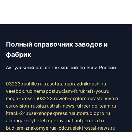
Полный справочник заводов и
фабрик
Актуальный каталог компаний по всей России
03223.ru
ufille.ru
krasotata.ru
prazdnikdushi.ru
veetbox.ru
cinemapost.ru
ciam-fr.ru
kraft-you.ru
mega-press.ru
03223.ru
web-explore.ru
rastenuya.ru
eurovision-russia.ru
strah-news.ru
freeride-team.ru
itrack-24.ru
sexshopexpress.ru
autostudiopro.ru
alabuga-cityhotel.ru
pornv.ru
atlantpereezd.ru
bud-em-znakomye.ru
a-cdc.ru
elektrostal-news.ru