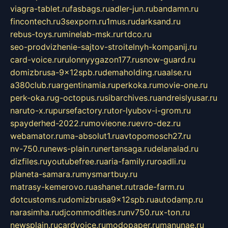
viagra-tablet.ru
fasbags.ru
adler-jun.ru
bandamn.ru
fincontech.ru
3sexporn.ru
1mus.ru
darksand.ru
rebus-toys.ru
minelab-msk.ru
rtdco.ru
seo-prodvizhenie-sajtov-stroitelnyh-kompanij.ru
card-voice.ru
rulonnyygazon177.ru
snow-guard.ru
domizbrusa-9x12spb.ru
demaholding.ru
aalse.ru
a380club.ru
argentinamia.ru
perkoka.ru
movie-one.ru
perk-oka.ru
g-octopus.ru
sibarchives.ru
andreislyusar.ru
naruto-x.ru
pursefactory.ru
tor-lyubov-i-grom.ru
spayderhed-2022.ru
movieone.ru
evro-dez.ru
webamator.ru
ma-absolut1.ru
avtopomosch27.ru
nv-750.ru
news-plain.ru
nertansaga.ru
delanalad.ru
dizfiles.ru
youtubefree.ru
aria-family.ru
roadli.ru
planeta-samara.ru
mysmartbuy.ru
matrasy-kemerovo.ru
ashanet.ru
trade-farm.ru
dotcustoms.ru
domizbrusa9x12spb.ru
autodamp.ru
narasimha.ru
djcommodities.ru
nv750.ru
x-ton.ru
newsplain.ru
cardvoice.ru
modopaper.ru
manunae.ru