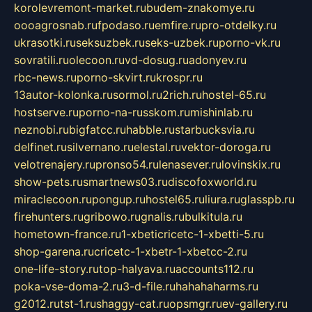
korolevremont-market.ru
budem-znakomye.ru
oooagrosnab.ru
fpodaso.ru
emfire.ru
pro-otdelky.ru
ukrasotki.ru
seksuzbek.ru
seks-uzbek.ru
porno-vk.ru
sovratili.ru
olecoon.ru
vd-dosug.ru
adonyev.ru
rbc-news.ru
porno-skvirt.ru
krospr.ru
13autor-kolonka.ru
sormol.ru
2rich.ru
hostel-65.ru
hostserve.ru
porno-na-russkom.ru
mishinlab.ru
neznobi.ru
bigfatcc.ru
habble.ru
starbucksvia.ru
delfinet.ru
silvernano.ru
elestal.ru
vektor-doroga.ru
velotrenajery.ru
pronso54.ru
lenasever.ru
lovinskix.ru
show-pets.ru
smartnews03.ru
discofoxworld.ru
miraclecoon.ru
pongup.ru
hostel65.ru
liura.ru
glasspb.ru
firehunters.ru
gribowo.ru
gnalis.ru
bulkitula.ru
hometown-france.ru
1-xbeticricetc-1-xbetti-5.ru
shop-garena.ru
cricetc-1-xbetr-1-xbetcc-2.ru
one-life-story.ru
top-halyava.ru
accounts112.ru
poka-vse-doma-2.ru
3-d-file.ru
hahahaharms.ru
g2012.ru
tst-1.ru
shaggy-cat.ru
opsmgr.ru
ev-gallery.ru