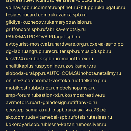
isz-fest.ru
ewnc.info
screensaver-clock.net.ru
volnav.spb.ru
comnat.ru
npf.net.ru
7bit.pp.ru
kalugatur.ru
tesiaes.ru
card.com.ru
kazanka.spb.ru
gildiya-kuznecov.ru
kameryboavision.ru
griffoncom.spb.ru
fabrika-emotsiy.ru
PARK-MATROSOVA.RU
agat.spb.ru
avtoyurist-moskva1.ru
hardware.org.ru
схема-авто.рф
dg-lab.ru
angrup.ru
recruiter.spb.ru
music8.spb.ru
krsk124.ru
kubok.spb.ru
romanofforex.ru
analitikaplus.ru
spyonline.ru
zosikamery.ru
sloboda-ural.pp.ru
AUTO-COM.SU
hohota.net
alimy.ru
online-z.com
aromat-vostoka.ru
otdelkaexp.ru
mobilvest.ru
bbd.net.ru
mebelshop.msk.ru
smp-forum.ru
bastion-td.ru
kosmoscreative.ru
avrmotors.ru
art-galadesign.ru
tiffany-c.ru
ecostep-samara.ru
d-p.spb.ru
галактика73.рф
sko.com.ru
davitamebel-spb.ru
fotsis.ru
tesiaes.ru
kokoroyari.spb.ru
blesna-kazan.ru
mossilver.ru