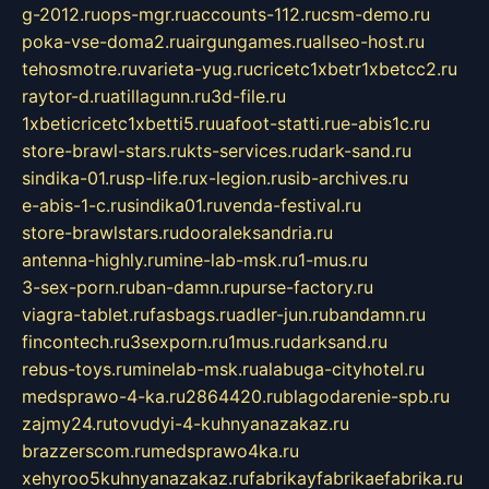
g-2012.ru
ops-mgr.ru
accounts-112.ru
csm-demo.ru
poka-vse-doma2.ru
airgungames.ru
allseo-host.ru
tehosmotre.ru
varieta-yug.ru
cricetc1xbetr1xbetcc2.ru
raytor-d.ru
atillagunn.ru
3d-file.ru
1xbeticricetc1xbetti5.ru
uafoot-statti.ru
e-abis1c.ru
store-brawl-stars.ru
kts-services.ru
dark-sand.ru
sindika-01.ru
sp-life.ru
x-legion.ru
sib-archives.ru
e-abis-1-c.ru
sindika01.ru
venda-festival.ru
store-brawlstars.ru
dooraleksandria.ru
antenna-highly.ru
mine-lab-msk.ru
1-mus.ru
3-sex-porn.ru
ban-damn.ru
purse-factory.ru
viagra-tablet.ru
fasbags.ru
adler-jun.ru
bandamn.ru
fincontech.ru
3sexporn.ru
1mus.ru
darksand.ru
rebus-toys.ru
minelab-msk.ru
alabuga-cityhotel.ru
medsprawo-4-ka.ru
2864420.ru
blagodarenie-spb.ru
zajmy24.ru
tovudyi-4-kuhnyanazakaz.ru
brazzerscom.ru
medsprawo4ka.ru
xehyroo5kuhnyanazakaz.ru
fabrikayfabrikaefabrika.ru