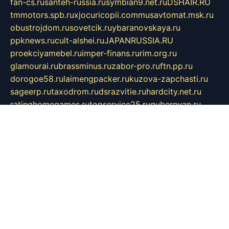
fan-cs.ru
santeh-russia.ru
symbian9.net.ru
DSHAIR.RU
tmmotors.spb.ru
xjocuricopii.com
musavtomat.msk.ru
obustrojdom.ru
sovetcik.ru
ybaranovskaya.ru
ppknews.ru
cult-alshei.ru
JAPANRUSSIA.RU
proekciyamebel.ru
imper-finans.ru
rim.org.ru
glamourai.ru
brassminus.ru
zabor-pro.ru
ftn.pp.ru
dorogoe58.ru
laimengpacker.ru
kuzova-zapchasti.ru
sageerp.ru
taxodrom.ru
dsrazvitie.ru
hardcity.net.ru
ratinghomegames.ru
topservice25.ru
gubernyan.ru
gtglasslined.ru
ii4.ru
tssport.spb.ru
andorra24.com
blackwallstreet.ru
oboimos.ru
optim-doors.com.ru
ikuch.ru
nycr.org.ru
npa21.ru
vremya-ch.spb.ru
desert000.ru
ivtorgi.ru
ifiori.ru
catalog-statei.ru
dcv.org.ru
spetsmaster174.ru
ipkameryhiseeu.ru
dum26.ru
ruspol.spb.ru
fr-opendp.ru
kam-solnyshko.ru
cheyenne-arapaho.ru
sevzapmetal.spb.ru
ted-lapidus.spb.ru
parasite-eliminator.ru
sigma-complete.ru
modernworld.ru
dama-moda.ru