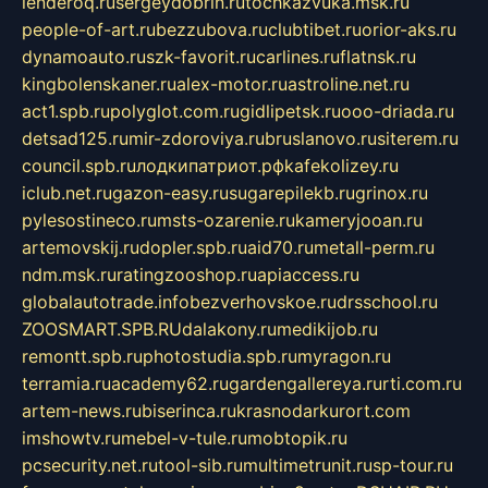
lenderoq.ru
sergeydobrin.ru
tochkazvuka.msk.ru
people-of-art.ru
bezzubova.ru
clubtibet.ru
orior-aks.ru
dynamoauto.ru
szk-favorit.ru
carlines.ru
flatnsk.ru
kingbolenskaner.ru
alex-motor.ru
astroline.net.ru
act1.spb.ru
polyglot.com.ru
gidlipetsk.ru
ooo-driada.ru
detsad125.ru
mir-zdoroviya.ru
bruslanovo.ru
siterem.ru
council.spb.ru
лодкипатриот.рф
kafekolizey.ru
iclub.net.ru
gazon-easy.ru
sugarepilekb.ru
grinox.ru
pylesostineco.ru
msts-ozarenie.ru
kameryjooan.ru
artemovskij.ru
dopler.spb.ru
aid70.ru
metall-perm.ru
ndm.msk.ru
ratingzooshop.ru
apiaccess.ru
globalautotrade.info
bezverhovskoe.ru
drsschool.ru
ZOOSMART.SPB.RU
dalakony.ru
medikijob.ru
remontt.spb.ru
photostudia.spb.ru
myragon.ru
terramia.ru
academy62.ru
gardengallereya.ru
rti.com.ru
artem-news.ru
biserinca.ru
krasnodarkurort.com
imshowtv.ru
mebel-v-tule.ru
mobtopik.ru
pcsecurity.net.ru
tool-sib.ru
multimetrunit.ru
sp-tour.ru