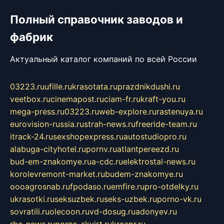
Полный справочник заводов и
фабрик
Актуальный каталог компаний по всей России
03223.ru
ufille.ru
krasotata.ru
prazdnikdushi.ru
veetbox.ru
cinemapost.ru
ciam-fr.ru
kraft-you.ru
mega-press.ru
03223.ru
web-explore.ru
rastenuya.ru
eurovision-russia.ru
strah-news.ru
freeride-team.ru
itrack-24.ru
sexshopexpress.ru
autostudiopro.ru
alabuga-cityhotel.ru
pornv.ru
atlantpereezd.ru
bud-em-znakomye.ru
a-cdc.ru
elektrostal-news.ru
korolevremont-market.ru
budem-znakomye.ru
oooagrosnab.ru
fpodaso.ru
emfire.ru
pro-otdelky.ru
ukrasotki.ru
seksuzbek.ru
seks-uzbek.ru
porno-vk.ru
sovratili.ru
olecoon.ru
vd-dosug.ru
adonyev.ru