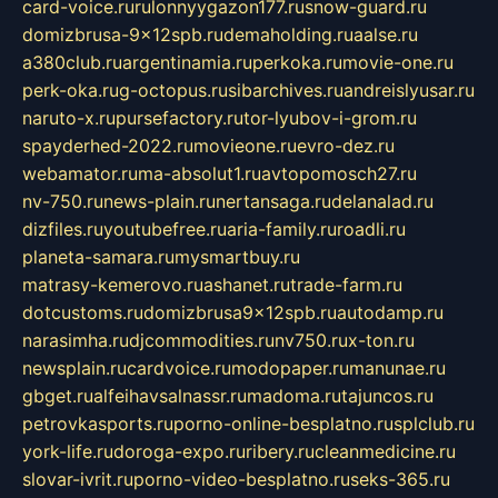
card-voice.ru
rulonnyygazon177.ru
snow-guard.ru
domizbrusa-9x12spb.ru
demaholding.ru
aalse.ru
a380club.ru
argentinamia.ru
perkoka.ru
movie-one.ru
perk-oka.ru
g-octopus.ru
sibarchives.ru
andreislyusar.ru
naruto-x.ru
pursefactory.ru
tor-lyubov-i-grom.ru
spayderhed-2022.ru
movieone.ru
evro-dez.ru
webamator.ru
ma-absolut1.ru
avtopomosch27.ru
nv-750.ru
news-plain.ru
nertansaga.ru
delanalad.ru
dizfiles.ru
youtubefree.ru
aria-family.ru
roadli.ru
planeta-samara.ru
mysmartbuy.ru
matrasy-kemerovo.ru
ashanet.ru
trade-farm.ru
dotcustoms.ru
domizbrusa9x12spb.ru
autodamp.ru
narasimha.ru
djcommodities.ru
nv750.ru
x-ton.ru
newsplain.ru
cardvoice.ru
modopaper.ru
manunae.ru
gbget.ru
alfeihavsalnassr.ru
madoma.ru
tajuncos.ru
petrovkasports.ru
porno-online-besplatno.ru
splclub.ru
york-life.ru
doroga-expo.ru
ribery.ru
cleanmedicine.ru
slovar-ivrit.ru
porno-video-besplatno.ru
seks-365.ru