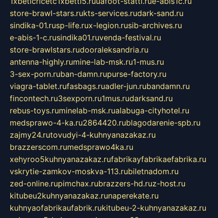
1xbeticricetc1xbetti5.ru
uafoot-statti.ru
e-abis1c.ru
store-brawl-stars.ru
kts-services.ru
dark-sand.ru
sindika-01.ru
sp-life.ru
x-legion.ru
sib-archives.ru
e-abis-1-c.ru
sindika01.ru
venda-festival.ru
store-brawlstars.ru
dooraleksandria.ru
antenna-highly.ru
mine-lab-msk.ru
1-mus.ru
3-sex-porn.ru
ban-damn.ru
purse-factory.ru
viagra-tablet.ru
fasbags.ru
adler-jun.ru
bandamn.ru
fincontech.ru
3sexporn.ru
1mus.ru
darksand.ru
rebus-toys.ru
minelab-msk.ru
alabuga-cityhotel.ru
medsprawo-4-ka.ru
2864420.ru
blagodarenie-spb.ru
zajmy24.ru
tovudyi-4-kuhnyanazakaz.ru
brazzerscom.ru
medsprawo4ka.ru
xehyroo5kuhnyanazakaz.ru
fabrikayfabrikaefabrika.ru
vskrytie-zamkov-moskva-113.ru
biletnadom.ru
zed-online.ru
pimchax.ru
brazzers-hd.ru
z-host.ru
kitubeu2kuhnyanazakaz.ru
naperekate.ru
kuhnyaofabrikaufabrik.ru
kitubeu-2-kuhnyanazakaz.ru