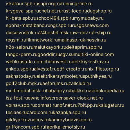
iskatour.spb.ru
snpi.org.ru
running-line.ru
krygeva-spa.ru
chel.net.ru
rust-loco.ru
dugshop.ru
hl-beta.spb.ru
school494.spb.ru
mymubaby.ru
epoha-metalband.ru
ngr.spb.ru
rusgosnews.com
dieselvostok.ru
24hostel.msk.ru
w-dev.ru
f-ship.ru
regsmi.ru
filmnetwork.ru
malinasp.ru
kinosvin.ru
h2o-salon.ru
malutkayork.ru
deltaprim.spb.ru
tango-perm.ru
gooddir.ru
sgv.su
multiki-online.com
webkrasotki.com
cherinvest.ru
detskiy-ostrov.ru
ankou.spb.ru
alvesta1.ru
pdf-creator.ru
nix-files.org.ru
sakhatoday.ru
elektrikersymboler.ru
sputnikyes.ru
golf2club.msk.ru
aeforums.ru
zallclub.ru
multimodal.msk.ru
habaigry.ru
haikko.ru
sobakopedia.ru
isz-fest.ru
ewnc.info
screensaver-clock.net.ru
volnav.spb.ru
comnat.ru
npf.net.ru
7bit.pp.ru
kalugatur.ru
tesiaes.ru
card.com.ru
kazanka.spb.ru
gildiya-kuznecov.ru
kameryboavision.ru
griffoncom.spb.ru
fabrika-emotsiy.ru