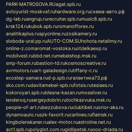
PARK-MATROSOVA.RU
agat.spb.ru
avtoyurist-moskva1.ru
hardware.org.ru
схема-авто.рф
dg-lab.ru
angrup.ru
recruiter.spb.ru
music8.spb.ru
krsk124.ru
kubok.spb.ru
romanofforex.ru
analitikaplus.ru
spyonline.ru
zosikamery.ru
sloboda-ural.pp.ru
AUTO-COM.SU
hohota.net
alimy.ru
online-z.com
aromat-vostoka.ru
otdelkaexp.ru
mobilvest.ru
bbd.net.ru
mebelshop.msk.ru
smp-forum.ru
bastion-td.ru
kosmoscreative.ru
avrmotors.ru
art-galadesign.ru
tiffany-c.ru
ecostep-samara.ru
d-p.spb.ru
галактика73.рф
sko.com.ru
davitamebel-spb.ru
fotsis.ru
tesiaes.ru
kokoroyari.spb.ru
blesna-kazan.ru
mossilver.ru
lenderoq.ru
sergeydobrin.ru
tochkazvuka.msk.ru
people-of-art.ru
bezzubova.ru
clubtibet.ru
orior-aks.ru
dynamoauto.ru
szk-favorit.ru
carlines.ru
flatnsk.ru
kingbolenskaner.ru
alex-motor.ru
astroline.net.ru
act1.spb.ru
polyglot.com.ru
gidlipetsk.ru
ooo-driada.ru