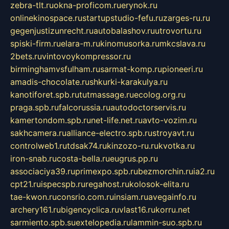
zebra-tlt.ru
okna-proficom.ru
erynok.ru
onlinekinospace.ru
startupstudio-fefu.ru
zarges-ru.ru
gegenjustizunrecht.ru
autobalashov.ru
utrovortu.ru
spiski-firm.ru
elara-m.ru
kinomusorka.ru
mkcslava.ru
2bets.ru
vintovoykompressor.ru
birminghamvsfulham.ru
sarmat-komp.ru
pioneeri.ru
amadis-chocolate.ru
shkurki-karakulya.ru
kanotiforet.spb.ru
tutmassage.ru
ecolog.org.ru
praga.spb.ru
falcorussia.ru
autodoctorservis.ru
kamertondom.spb.ru
net-life.net.ru
avto-vozim.ru
sakhcamera.ru
alliance-electro.spb.ru
stroyavt.ru
controlweb1.ru
tdsak74.ru
kinzozo-ru.ru
kvotka.ru
iron-snab.ru
costa-bella.ru
eugrus.pp.ru
associaciya39.ru
primexpo.spb.ru
bezmorchin.ru
ia2.ru
cpt21.ru
ispecspb.ru
regahost.ru
kolosok-elita.ru
tae-kwon.ru
consrio.com.ru
insiam.ru
avegainfo.ru
archery161.ru
bigencyclica.ru
vlast16.ru
korru.net
sarmiento.spb.su
extelopedia.ru
lammin-suo.spb.ru