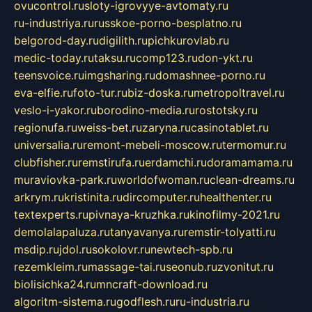
ovucontrol.ru
sloty-igrovyye-avtomaty.ru
ru-industriya.ru
russkoe-porno-besplatno.ru
belgorod-day.ru
digilith.ru
pichkurovlab.ru
medic-today.ru
taksu.ru
comp123.ru
don-ykt.ru
teensvoice.ru
imgsharing.ru
domashnee-porno.ru
eva-elfie.ru
foto-tur.ru
biz-doska.ru
metropoltravel.ru
veslo-i-yakor.ru
borodino-media.ru
rostotsky.ru
regionufa.ru
weiss-bet.ru
zaryna.ru
casinotablet.ru
universalia.ru
remont-mebeli-moscow.ru
termomur.ru
clubfisher.ru
remstirufa.ru
erdamchi.ru
doramamama.ru
muraviovka-park.ru
worldofwoman.ru
clean-dreams.ru
arkrym.ru
kristinita.ru
dircomputer.ru
healthenter.ru
textexperts.ru
pivnaya-kruzhka.ru
kinofilmy-2021.ru
demolalapaluza.ru
tanyavanya.ru
remstir-tolyatti.ru
msdip.ru
jdol.ru
sokolovr.ru
newtech-spb.ru
rezemkleim.ru
massage-tai.ru
seonub.ru
zvonitut.ru
biolisichka24.ru
mncraft-download.ru
algoritm-sistema.ru
godflesh.ru
ru-industria.ru