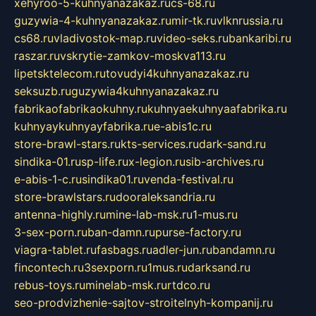
xehyroo-5-kuhnyanazakaz.ru
cs-68.ru
guzywia-4-kuhnyanazakaz.ru
mir-tk.ru
vlknrussia.ru
cs68.ru
vladivostok-map.ru
video-seks.ru
bankaribi.ru
raszar.ru
vskrytie-zamkov-moskva113.ru
lipetsktelecom.ru
tovudyi4kuhnyanazakaz.ru
seksuzb.ru
guzywia4kuhnyanazakaz.ru
fabrikaofabrikaokuhny.ru
kuhnyaekuhnyaafabrika.ru
kuhnyaykuhnyayfabrika.ru
e-abis1c.ru
store-brawl-stars.ru
kts-services.ru
dark-sand.ru
sindika-01.ru
sp-life.ru
x-legion.ru
sib-archives.ru
e-abis-1-c.ru
sindika01.ru
venda-festival.ru
store-brawlstars.ru
dooraleksandria.ru
antenna-highly.ru
mine-lab-msk.ru
1-mus.ru
3-sex-porn.ru
ban-damn.ru
purse-factory.ru
viagra-tablet.ru
fasbags.ru
adler-jun.ru
bandamn.ru
fincontech.ru
3sexporn.ru
1mus.ru
darksand.ru
rebus-toys.ru
minelab-msk.ru
rtdco.ru
seo-prodvizhenie-sajtov-stroitelnyh-kompanij.ru