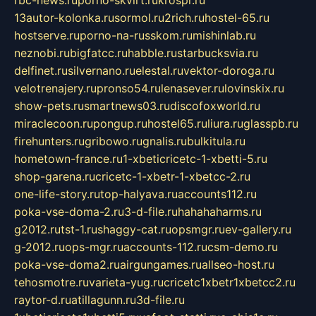
rbc-news.ru
porno-skvirt.ru
krospr.ru
13autor-kolonka.ru
sormol.ru
2rich.ru
hostel-65.ru
hostserve.ru
porno-na-russkom.ru
mishinlab.ru
neznobi.ru
bigfatcc.ru
habble.ru
starbucksvia.ru
delfinet.ru
silvernano.ru
elestal.ru
vektor-doroga.ru
velotrenajery.ru
pronso54.ru
lenasever.ru
lovinskix.ru
show-pets.ru
smartnews03.ru
discofoxworld.ru
miraclecoon.ru
pongup.ru
hostel65.ru
liura.ru
glasspb.ru
firehunters.ru
gribowo.ru
gnalis.ru
bulkitula.ru
hometown-france.ru
1-xbeticricetc-1-xbetti-5.ru
shop-garena.ru
cricetc-1-xbetr-1-xbetcc-2.ru
one-life-story.ru
top-halyava.ru
accounts112.ru
poka-vse-doma-2.ru
3-d-file.ru
hahahaharms.ru
g2012.ru
tst-1.ru
shaggy-cat.ru
opsmgr.ru
ev-gallery.ru
g-2012.ru
ops-mgr.ru
accounts-112.ru
csm-demo.ru
poka-vse-doma2.ru
airgungames.ru
allseo-host.ru
tehosmotre.ru
varieta-yug.ru
cricetc1xbetr1xbetcc2.ru
raytor-d.ru
atillagunn.ru
3d-file.ru