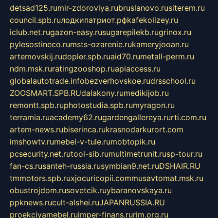
detsad125.ru
mir-zdoroviya.ru
bruslanovo.ru
siterem.ru
council.spb.ru
лодкипатриот.рф
kafekolizey.ru
iclub.net.ru
gazon-easy.ru
sugarepilekb.ru
grinox.ru
pylesostineco.ru
msts-ozarenie.ru
kameryjooan.ru
artemovskij.ru
dopler.spb.ru
aid70.ru
metall-perm.ru
ndm.msk.ru
ratingzooshop.ru
apiaccess.ru
globalautotrade.info
bezverhovskoe.ru
drsschool.ru
ZOOSMART.SPB.RU
dalakony.ru
medikijob.ru
remontt.spb.ru
photostudia.spb.ru
myragon.ru
terramia.ru
academy62.ru
gardengallereya.ru
rti.com.ru
artem-news.ru
biserinca.ru
krasnodarkurort.com
imshowtv.ru
mebel-v-tule.ru
mobtopik.ru
pcsecurity.net.ru
tool-sib.ru
multimetrunit.ru
sp-tour.ru
fan-cs.ru
santeh-russia.ru
symbian9.net.ru
DSHAIR.RU
tmmotors.spb.ru
xjocuricopii.com
musavtomat.msk.ru
obustrojdom.ru
sovetcik.ru
ybaranovskaya.ru
ppknews.ru
cult-alshei.ru
JAPANRUSSIA.RU
proekciyamebel.ru
imper-finans.ru
rim.org.ru