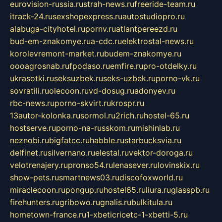
eurovision-russia.ru
strah-news.ru
freeride-team.ru
itrack-24.ru
sexshopexpress.ru
autostudiopro.ru
alabuga-cityhotel.ru
pornv.ru
atlantpereezd.ru
bud-em-znakomye.ru
a-cdc.ru
elektrostal-news.ru
korolevremont-market.ru
budem-znakomye.ru
oooagrosnab.ru
fpodaso.ru
emfire.ru
pro-otdelky.ru
ukrasotki.ru
seksuzbek.ru
seks-uzbek.ru
porno-vk.ru
sovratili.ru
olecoon.ru
vd-dosug.ru
adonyev.ru
rbc-news.ru
porno-skvirt.ru
krospr.ru
13autor-kolonka.ru
sormol.ru
2rich.ru
hostel-65.ru
hostserve.ru
porno-na-russkom.ru
mishinlab.ru
neznobi.ru
bigfatcc.ru
habble.ru
starbucksvia.ru
delfinet.ru
silvernano.ru
elestal.ru
vektor-doroga.ru
velotrenajery.ru
pronso54.ru
lenasever.ru
lovinskix.ru
show-pets.ru
smartnews03.ru
discofoxworld.ru
miraclecoon.ru
pongup.ru
hostel65.ru
liura.ru
glasspb.ru
firehunters.ru
gribowo.ru
gnalis.ru
bulkitula.ru
hometown-france.ru
1-xbeticricetc-1-xbetti-5.ru