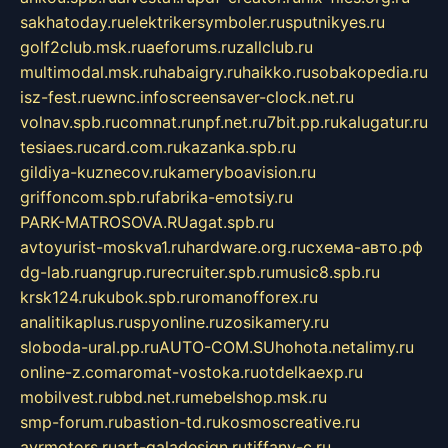
sakhatoday.ru
elektrikersymboler.ru
sputnikyes.ru
golf2club.msk.ru
aeforums.ru
zallclub.ru
multimodal.msk.ru
habaigry.ru
haikko.ru
sobakopedia.ru
isz-fest.ru
ewnc.info
screensaver-clock.net.ru
volnav.spb.ru
comnat.ru
npf.net.ru
7bit.pp.ru
kalugatur.ru
tesiaes.ru
card.com.ru
kazanka.spb.ru
gildiya-kuznecov.ru
kameryboavision.ru
griffoncom.spb.ru
fabrika-emotsiy.ru
PARK-MATROSOVA.RU
agat.spb.ru
avtoyurist-moskva1.ru
hardware.org.ru
схема-авто.рф
dg-lab.ru
angrup.ru
recruiter.spb.ru
music8.spb.ru
krsk124.ru
kubok.spb.ru
romanofforex.ru
analitikaplus.ru
spyonline.ru
zosikamery.ru
sloboda-ural.pp.ru
AUTO-COM.SU
hohota.net
alimy.ru
online-z.com
aromat-vostoka.ru
otdelkaexp.ru
mobilvest.ru
bbd.net.ru
mebelshop.msk.ru
smp-forum.ru
bastion-td.ru
kosmoscreative.ru
avrmotors.ru
art-galadesign.ru
tiffany-c.ru