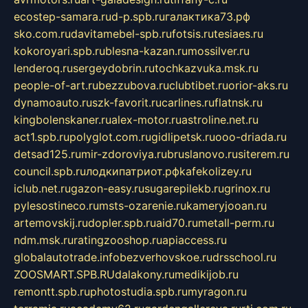
ecostep-samara.ru
d-p.spb.ru
галактика73.рф
sko.com.ru
davitamebel-spb.ru
fotsis.ru
tesiaes.ru
kokoroyari.spb.ru
blesna-kazan.ru
mossilver.ru
lenderoq.ru
sergeydobrin.ru
tochkazvuka.msk.ru
people-of-art.ru
bezzubova.ru
clubtibet.ru
orior-aks.ru
dynamoauto.ru
szk-favorit.ru
carlines.ru
flatnsk.ru
kingbolenskaner.ru
alex-motor.ru
astroline.net.ru
act1.spb.ru
polyglot.com.ru
gidlipetsk.ru
ooo-driada.ru
detsad125.ru
mir-zdoroviya.ru
bruslanovo.ru
siterem.ru
council.spb.ru
лодкипатриот.рф
kafekolizey.ru
iclub.net.ru
gazon-easy.ru
sugarepilekb.ru
grinox.ru
pylesostineco.ru
msts-ozarenie.ru
kameryjooan.ru
artemovskij.ru
dopler.spb.ru
aid70.ru
metall-perm.ru
ndm.msk.ru
ratingzooshop.ru
apiaccess.ru
globalautotrade.info
bezverhovskoe.ru
drsschool.ru
ZOOSMART.SPB.RU
dalakony.ru
medikijob.ru
remontt.spb.ru
photostudia.spb.ru
myragon.ru