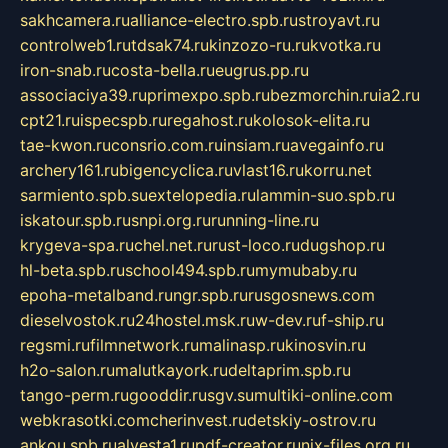
sakhcamera.ru
alliance-electro.spb.ru
stroyavt.ru
controlweb1.ru
tdsak74.ru
kinzozo-ru.ru
kvotka.ru
iron-snab.ru
costa-bella.ru
eugrus.pp.ru
associaciya39.ru
primexpo.spb.ru
bezmorchin.ru
ia2.ru
cpt21.ru
ispecspb.ru
regahost.ru
kolosok-elita.ru
tae-kwon.ru
consrio.com.ru
insiam.ru
avegainfo.ru
archery161.ru
bigencyclica.ru
vlast16.ru
korru.net
sarmiento.spb.su
extelopedia.ru
lammin-suo.spb.ru
iskatour.spb.ru
snpi.org.ru
running-line.ru
krygeva-spa.ru
chel.net.ru
rust-loco.ru
dugshop.ru
hl-beta.spb.ru
school494.spb.ru
mymubaby.ru
epoha-metalband.ru
ngr.spb.ru
rusgosnews.com
dieselvostok.ru
24hostel.msk.ru
w-dev.ru
f-ship.ru
regsmi.ru
filmnetwork.ru
malinasp.ru
kinosvin.ru
h2o-salon.ru
malutkayork.ru
deltaprim.spb.ru
tango-perm.ru
gooddir.ru
sgv.su
multiki-online.com
webkrasotki.com
cherinvest.ru
detskiy-ostrov.ru
ankou.spb.ru
alvesta1.ru
pdf-creator.ru
nix-files.org.ru