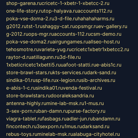
shop-garena.ru
cricetc-1-xbetr-1-xbetcc-2.ru
one-life-story.ru
top-halyava.ru
accounts112.ru
poka-vse-doma-2.ru
3-d-file.ru
hahahaharms.ru
g2012.ru
tst-1.ru
shaggy-cat.ru
opsmgr.ru
ev-gallery.ru
g-2012.ru
ops-mgr.ru
accounts-112.ru
csm-demo.ru
poka-vse-doma2.ru
airgungames.ru
allseo-host.ru
tehosmotre.ru
varieta-yug.ru
cricetc1xbetr1xbetcc2.ru
raytor-d.ru
atillagunn.ru
3d-file.ru
1xbeticricetc1xbetti5.ru
uafoot-statti.ru
e-abis1c.ru
store-brawl-stars.ru
kts-services.ru
dark-sand.ru
sindika-01.ru
sp-life.ru
x-legion.ru
sib-archives.ru
e-abis-1-c.ru
sindika01.ru
venda-festival.ru
store-brawlstars.ru
dooraleksandria.ru
antenna-highly.ru
mine-lab-msk.ru
1-mus.ru
3-sex-porn.ru
ban-damn.ru
purse-factory.ru
viagra-tablet.ru
fasbags.ru
adler-jun.ru
bandamn.ru
fincontech.ru
3sexporn.ru
1mus.ru
darksand.ru
rebus-toys.ru
minelab-msk.ru
alabuga-cityhotel.ru