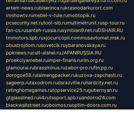
terramia.ru
academy62.ru
gardengallereya.ru
rti.com.ru
artem-news.ru
biserinca.ru
krasnodarkurort.com
imshowtv.ru
mebel-v-tule.ru
mobtopik.ru
pcsecurity.net.ru
tool-sib.ru
multimetrunit.ru
sp-tour.ru
fan-cs.ru
santeh-russia.ru
symbian9.net.ru
DSHAIR.RU
tmmotors.spb.ru
xjocuricopii.com
musavtomat.msk.ru
obustrojdom.ru
sovetcik.ru
ybaranovskaya.ru
ppknews.ru
cult-alshei.ru
JAPANRUSSIA.RU
proekciyamebel.ru
imper-finans.ru
rim.org.ru
glamourai.ru
brassminus.ru
zabor-pro.ru
ftn.pp.ru
dorogoe58.ru
laimengpacker.ru
kuzova-zapchasti.ru
sageerp.ru
taxodrom.ru
dsrazvitie.ru
hardcity.net.ru
ratinghomegames.ru
topservice25.ru
gubernyan.ru
gtglasslined.ru
ii4.ru
tssport.spb.ru
andorra24.com
blackwallstreet.ru
oboimos.ru
optim-doors.com.ru
ikuch.ru
nycr.org.ru
npa21.ru
vremya-ch.spb.ru
desert000.ru
ivtorgi.ru
ifiori.ru
catalog-statei.ru
dcv.org.ru
spetsmaster174.ru
ipkameryhiseeu.ru