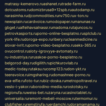
matrasy-kemerovo.ru
ashanet.ru
trade-farm.ru
dotcustoms.ru
domizbrusa9x12spb.ru
autodamp.ru
narasimha.ru
djcommodities.ru
nv750.ru
x-ton.ru
newsplain.ru
cardvoice.ru
modopaper.ru
manunae.ru
gbget.ru
alfeihavsalnassr.ru
madoma.ru
tajuncos.ru
petrovkasports.ru
porno-online-besplatno.ru
splclub.ru
york-life.ru
doroga-expo.ru
ribery.ru
cleanmedicine.ru
slovar-ivrit.ru
porno-video-besplatno.ru
seks-365.ru
ovucontrol.ru
sloty-igrovyye-avtomaty.ru
ru-industriya.ru
russkoe-porno-besplatno.ru
belgorod-day.ru
digilith.ru
pichkurovlab.ru
medic-today.ru
taksu.ru
comp123.ru
don-ykt.ru
teensvoice.ru
imgsharing.ru
domashnee-porno.ru
eva-elfie.ru
foto-tur.ru
biz-doska.ru
metropoltravel.ru
veslo-i-yakor.ru
borodino-media.ru
rostotsky.ru
regionufa.ru
weiss-bet.ru
zaryna.ru
casinotablet.ru
universalia.ru
remont-mebeli-moscow.ru
termomur.ru
clubfisher.ru
remstirufa.ru
erdamchi.ru
doramamama.ru