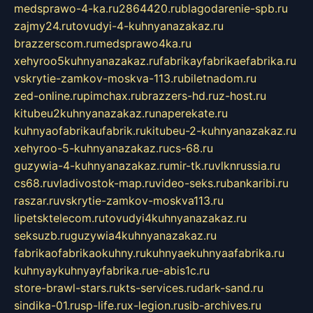
medsprawo-4-ka.ru
2864420.ru
blagodarenie-spb.ru
zajmy24.ru
tovudyi-4-kuhnyanazakaz.ru
brazzerscom.ru
medsprawo4ka.ru
xehyroo5kuhnyanazakaz.ru
fabrikayfabrikaefabrika.ru
vskrytie-zamkov-moskva-113.ru
biletnadom.ru
zed-online.ru
pimchax.ru
brazzers-hd.ru
z-host.ru
kitubeu2kuhnyanazakaz.ru
naperekate.ru
kuhnyaofabrikaufabrik.ru
kitubeu-2-kuhnyanazakaz.ru
xehyroo-5-kuhnyanazakaz.ru
cs-68.ru
guzywia-4-kuhnyanazakaz.ru
mir-tk.ru
vlknrussia.ru
cs68.ru
vladivostok-map.ru
video-seks.ru
bankaribi.ru
raszar.ru
vskrytie-zamkov-moskva113.ru
lipetsktelecom.ru
tovudyi4kuhnyanazakaz.ru
seksuzb.ru
guzywia4kuhnyanazakaz.ru
fabrikaofabrikaokuhny.ru
kuhnyaekuhnyaafabrika.ru
kuhnyaykuhnyayfabrika.ru
e-abis1c.ru
store-brawl-stars.ru
kts-services.ru
dark-sand.ru
sindika-01.ru
sp-life.ru
x-legion.ru
sib-archives.ru