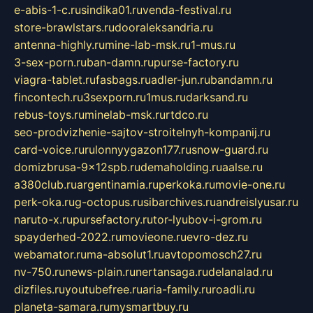
e-abis-1-c.ru
sindika01.ru
venda-festival.ru
store-brawlstars.ru
dooraleksandria.ru
antenna-highly.ru
mine-lab-msk.ru
1-mus.ru
3-sex-porn.ru
ban-damn.ru
purse-factory.ru
viagra-tablet.ru
fasbags.ru
adler-jun.ru
bandamn.ru
fincontech.ru
3sexporn.ru
1mus.ru
darksand.ru
rebus-toys.ru
minelab-msk.ru
rtdco.ru
seo-prodvizhenie-sajtov-stroitelnyh-kompanij.ru
card-voice.ru
rulonnyygazon177.ru
snow-guard.ru
domizbrusa-9x12spb.ru
demaholding.ru
aalse.ru
a380club.ru
argentinamia.ru
perkoka.ru
movie-one.ru
perk-oka.ru
g-octopus.ru
sibarchives.ru
andreislyusar.ru
naruto-x.ru
pursefactory.ru
tor-lyubov-i-grom.ru
spayderhed-2022.ru
movieone.ru
evro-dez.ru
webamator.ru
ma-absolut1.ru
avtopomosch27.ru
nv-750.ru
news-plain.ru
nertansaga.ru
delanalad.ru
dizfiles.ru
youtubefree.ru
aria-family.ru
roadli.ru
planeta-samara.ru
mysmartbuy.ru