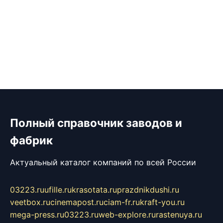
Полный справочник заводов и
фабрик
Актуальный каталог компаний по всей России
03223.ru
ufille.ru
krasotata.ru
prazdnikdushi.ru
veetbox.ru
cinemapost.ru
ciam-fr.ru
kraft-you.ru
mega-press.ru
03223.ru
web-explore.ru
rastenuya.ru