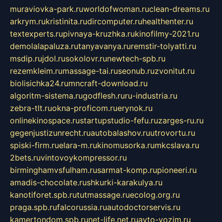
muraviovka-park.ru
worldofwoman.ru
clean-dreams.ru
arkrym.ru
kristinita.ru
dircomputer.ru
healthenter.ru
textexperts.ru
pivnaya-kruzhka.ru
kinofilmy-2021.ru
demolalapaluza.ru
tanyavanya.ru
remstir-tolyatti.ru
msdip.ru
jdol.ru
sokolovr.ru
newtech-spb.ru
rezemkleim.ru
massage-tai.ru
seonub.ru
zvonitut.ru
biolisichka24.ru
mncraft-download.ru
algoritm-sistema.ru
godflesh.ru
ru-industria.ru
zebra-tlt.ru
okna-proficom.ru
erynok.ru
onlinekinospace.ru
startupstudio-fefu.ru
zarges-ru.ru
gegenjustizunrecht.ru
autobalashov.ru
utrovortu.ru
spiski-firm.ru
elara-m.ru
kinomusorka.ru
mkcslava.ru
2bets.ru
vintovoykompressor.ru
birminghamvsfulham.ru
sarmat-komp.ru
pioneeri.ru
amadis-chocolate.ru
shkurki-karakulya.ru
kanotiforet.spb.ru
tutmassage.ru
ecolog.org.ru
praga.spb.ru
falcorussia.ru
autodoctorservis.ru
kamertondom.spb.ru
net-life.net.ru
avto-vozim.ru