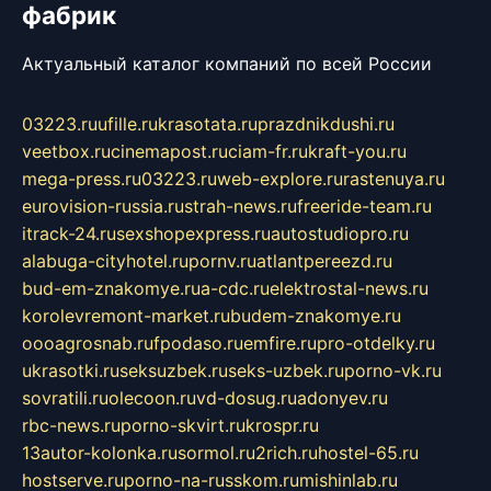
фабрик
Актуальный каталог компаний по всей России
03223.ru
ufille.ru
krasotata.ru
prazdnikdushi.ru
veetbox.ru
cinemapost.ru
ciam-fr.ru
kraft-you.ru
mega-press.ru
03223.ru
web-explore.ru
rastenuya.ru
eurovision-russia.ru
strah-news.ru
freeride-team.ru
itrack-24.ru
sexshopexpress.ru
autostudiopro.ru
alabuga-cityhotel.ru
pornv.ru
atlantpereezd.ru
bud-em-znakomye.ru
a-cdc.ru
elektrostal-news.ru
korolevremont-market.ru
budem-znakomye.ru
oooagrosnab.ru
fpodaso.ru
emfire.ru
pro-otdelky.ru
ukrasotki.ru
seksuzbek.ru
seks-uzbek.ru
porno-vk.ru
sovratili.ru
olecoon.ru
vd-dosug.ru
adonyev.ru
rbc-news.ru
porno-skvirt.ru
krospr.ru
13autor-kolonka.ru
sormol.ru
2rich.ru
hostel-65.ru
hostserve.ru
porno-na-russkom.ru
mishinlab.ru