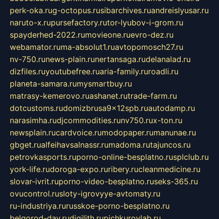
perk-oka.ru
g-octopus.ru
sibarchives.ru
andreislyusar.ru
naruto-x.ru
pursefactory.ru
tor-lyubov-i-grom.ru
spayderhed-2022.ru
movieone.ru
evro-dez.ru
webamator.ru
ma-absolut1.ru
avtopomosch27.ru
nv-750.ru
news-plain.ru
nertansaga.ru
delanalad.ru
dizfiles.ru
youtubefree.ru
aria-family.ru
roadli.ru
planeta-samara.ru
mysmartbuy.ru
matrasy-kemerovo.ru
ashanet.ru
trade-farm.ru
dotcustoms.ru
domizbrusa9x12spb.ru
autodamp.ru
narasimha.ru
djcommodities.ru
nv750.ru
x-ton.ru
newsplain.ru
cardvoice.ru
modopaper.ru
manunae.ru
gbget.ru
alfeihavsalnassr.ru
madoma.ru
tajuncos.ru
petrovkasports.ru
porno-online-besplatno.ru
splclub.ru
york-life.ru
doroga-expo.ru
ribery.ru
cleanmedicine.ru
slovar-ivrit.ru
porno-video-besplatno.ru
seks-365.ru
ovucontrol.ru
sloty-igrovyye-avtomaty.ru
ru-industriya.ru
russkoe-porno-besplatno.ru
belgorod-day.ru
digilith.ru
pichkurovlab.ru