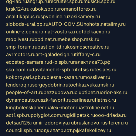
dg-lab.ru
angrup.ru
recruiter.spb.ru
music8.spb.ru
krsk124.ru
kubok.spb.ru
romanofforex.ru
analitikaplus.ru
spyonline.ru
zosikamery.ru
sloboda-ural.pp.ru
AUTO-COM.SU
hohota.net
alimy.ru
online-z.com
aromat-vostoka.ru
otdelkaexp.ru
mobilvest.ru
bbd.net.ru
mebelshop.msk.ru
smp-forum.ru
bastion-td.ru
kosmoscreative.ru
avrmotors.ru
art-galadesign.ru
tiffany-c.ru
ecostep-samara.ru
d-p.spb.ru
галактика73.рф
sko.com.ru
davitamebel-spb.ru
fotsis.ru
tesiaes.ru
kokoroyari.spb.ru
blesna-kazan.ru
mossilver.ru
lenderoq.ru
sergeydobrin.ru
tochkazvuka.msk.ru
people-of-art.ru
bezzubova.ru
clubtibet.ru
orior-aks.ru
dynamoauto.ru
szk-favorit.ru
carlines.ru
flatnsk.ru
kingbolenskaner.ru
alex-motor.ru
astroline.net.ru
act1.spb.ru
polyglot.com.ru
gidlipetsk.ru
ooo-driada.ru
detsad125.ru
mir-zdoroviya.ru
bruslanovo.ru
siterem.ru
council.spb.ru
лодкипатриот.рф
kafekolizey.ru