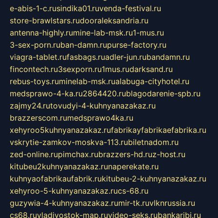
e-abis-1-c.ru
sindika01.ru
venda-festival.ru
store-brawlstars.ru
dooraleksandria.ru
antenna-highly.ru
mine-lab-msk.ru
1-mus.ru
3-sex-porn.ru
ban-damn.ru
purse-factory.ru
viagra-tablet.ru
fasbags.ru
adler-jun.ru
bandamn.ru
fincontech.ru
3sexporn.ru
1mus.ru
darksand.ru
rebus-toys.ru
minelab-msk.ru
alabuga-cityhotel.ru
medsprawo-4-ka.ru
2864420.ru
blagodarenie-spb.ru
zajmy24.ru
tovudyi-4-kuhnyanazakaz.ru
brazzerscom.ru
medsprawo4ka.ru
xehyroo5kuhnyanazakaz.ru
fabrikayfabrikaefabrika.ru
vskrytie-zamkov-moskva-113.ru
biletnadom.ru
zed-online.ru
pimchax.ru
brazzers-hd.ru
z-host.ru
kitubeu2kuhnyanazakaz.ru
naperekate.ru
kuhnyaofabrikaufabrik.ru
kitubeu-2-kuhnyanazakaz.ru
xehyroo-5-kuhnyanazakaz.ru
cs-68.ru
guzywia-4-kuhnyanazakaz.ru
mir-tk.ru
vlknrussia.ru
cs68.ru
vladivostok-map.ru
video-seks.ru
bankaribi.ru