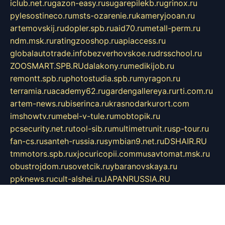
iclub.net.ru
gazon-easy.ru
sugarepilekb.ru
grinox.ru
pylesostineco.ru
msts-ozarenie.ru
kameryjooan.ru
artemovskij.ru
dopler.spb.ru
aid70.ru
metall-perm.ru
ndm.msk.ru
ratingzooshop.ru
apiaccess.ru
globalautotrade.info
bezverhovskoe.ru
drsschool.ru
ZOOSMART.SPB.RU
dalakony.ru
medikijob.ru
remontt.spb.ru
photostudia.spb.ru
myragon.ru
terramia.ru
academy62.ru
gardengallereya.ru
rti.com.ru
artem-news.ru
biserinca.ru
krasnodarkurort.com
imshowtv.ru
mebel-v-tule.ru
mobtopik.ru
pcsecurity.net.ru
tool-sib.ru
multimetrunit.ru
sp-tour.ru
fan-cs.ru
santeh-russia.ru
symbian9.net.ru
DSHAIR.RU
tmmotors.spb.ru
xjocuricopii.com
musavtomat.msk.ru
obustrojdom.ru
sovetcik.ru
ybaranovskaya.ru
ppknews.ru
cult-alshei.ru
JAPANRUSSIA.RU
proekciyamebel.ru
imper-finans.ru
rim.org.ru
glamourai.ru
brassminus.ru
zabor-pro.ru
ftn.pp.ru
dorogoe58.ru
laimengpacker.ru
kuzova-zapchasti.ru