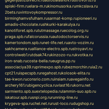
gegenjustizunrecht.ru
autobalashov.ru
utrovortu.ru
spiski-firm.ru
elara-m.ru
kinomusorka.ru
mkcslava.ru
2bets.ru
vintovoykompressor.ru
birminghamvsfulham.ru
sarmat-komp.ru
pioneeri.ru
amadis-chocolate.ru
shkurki-karakulya.ru
kanotiforet.spb.ru
tutmassage.ru
ecolog.org.ru
praga.spb.ru
falcorussia.ru
autodoctorservis.ru
kamertondom.spb.ru
net-life.net.ru
avto-vozim.ru
sakhcamera.ru
alliance-electro.spb.ru
stroyavt.ru
controlweb1.ru
tdsak74.ru
kinzozo-ru.ru
kvotka.ru
iron-snab.ru
costa-bella.ru
eugrus.pp.ru
associaciya39.ru
primexpo.spb.ru
bezmorchin.ru
ia2.ru
cpt21.ru
ispecspb.ru
regahost.ru
kolosok-elita.ru
tae-kwon.ru
consrio.com.ru
insiam.ru
avegainfo.ru
archery161.ru
bigencyclica.ru
vlast16.ru
korru.net
sarmiento.spb.su
extelopedia.ru
lammin-suo.spb.ru
iskatour.spb.ru
snpi.org.ru
running-line.ru
krygeva-spa.ru
chel.net.ru
rust-loco.ru
dugshop.ru