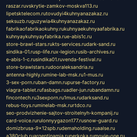
raszar.ru
vskrytie-zamkov-moskva113.ru
lipetsktelecom.ru
tovudyi4kuhnyanazakaz.ru
seksuzb.ru
guzywia4kuhnyanazakaz.ru
fabrikaofabrikaokuhny.ru
kuhnyaekuhnyaafabrika.ru
kuhnyaykuhnyayfabrika.ru
e-abis1c.ru
store-brawl-stars.ru
kts-services.ru
dark-sand.ru
sindika-01.ru
sp-life.ru
x-legion.ru
sib-archives.ru
e-abis-1-c.ru
sindika01.ru
venda-festival.ru
store-brawlstars.ru
dooraleksandria.ru
antenna-highly.ru
mine-lab-msk.ru
1-mus.ru
3-sex-porn.ru
ban-damn.ru
purse-factory.ru
viagra-tablet.ru
fasbags.ru
adler-jun.ru
bandamn.ru
fincontech.ru
3sexporn.ru
1mus.ru
darksand.ru
rebus-toys.ru
minelab-msk.ru
rtdco.ru
seo-prodvizhenie-sajtov-stroitelnyh-kompanij.ru
card-voice.ru
rulonnyygazon177.ru
snow-guard.ru
domizbrusa-9x12spb.ru
demaholding.ru
aalse.ru
a380club.ru
argentinamia.ru
perkoka.ru
movie-one.ru