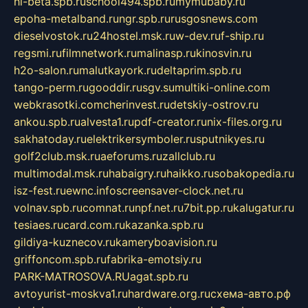
hl-beta.spb.ru
school494.spb.ru
mymubaby.ru
epoha-metalband.ru
ngr.spb.ru
rusgosnews.com
dieselvostok.ru
24hostel.msk.ru
w-dev.ru
f-ship.ru
regsmi.ru
filmnetwork.ru
malinasp.ru
kinosvin.ru
h2o-salon.ru
malutkayork.ru
deltaprim.spb.ru
tango-perm.ru
gooddir.ru
sgv.su
multiki-online.com
webkrasotki.com
cherinvest.ru
detskiy-ostrov.ru
ankou.spb.ru
alvesta1.ru
pdf-creator.ru
nix-files.org.ru
sakhatoday.ru
elektrikersymboler.ru
sputnikyes.ru
golf2club.msk.ru
aeforums.ru
zallclub.ru
multimodal.msk.ru
habaigry.ru
haikko.ru
sobakopedia.ru
isz-fest.ru
ewnc.info
screensaver-clock.net.ru
volnav.spb.ru
comnat.ru
npf.net.ru
7bit.pp.ru
kalugatur.ru
tesiaes.ru
card.com.ru
kazanka.spb.ru
gildiya-kuznecov.ru
kameryboavision.ru
griffoncom.spb.ru
fabrika-emotsiy.ru
PARK-MATROSOVA.RU
agat.spb.ru
avtoyurist-moskva1.ru
hardware.org.ru
схема-авто.рф