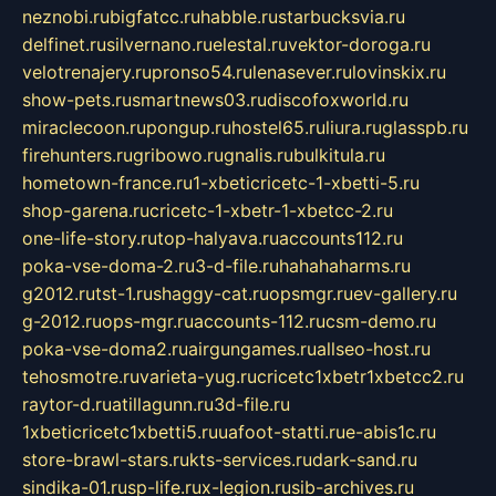
neznobi.ru
bigfatcc.ru
habble.ru
starbucksvia.ru
delfinet.ru
silvernano.ru
elestal.ru
vektor-doroga.ru
velotrenajery.ru
pronso54.ru
lenasever.ru
lovinskix.ru
show-pets.ru
smartnews03.ru
discofoxworld.ru
miraclecoon.ru
pongup.ru
hostel65.ru
liura.ru
glasspb.ru
firehunters.ru
gribowo.ru
gnalis.ru
bulkitula.ru
hometown-france.ru
1-xbeticricetc-1-xbetti-5.ru
shop-garena.ru
cricetc-1-xbetr-1-xbetcc-2.ru
one-life-story.ru
top-halyava.ru
accounts112.ru
poka-vse-doma-2.ru
3-d-file.ru
hahahaharms.ru
g2012.ru
tst-1.ru
shaggy-cat.ru
opsmgr.ru
ev-gallery.ru
g-2012.ru
ops-mgr.ru
accounts-112.ru
csm-demo.ru
poka-vse-doma2.ru
airgungames.ru
allseo-host.ru
tehosmotre.ru
varieta-yug.ru
cricetc1xbetr1xbetcc2.ru
raytor-d.ru
atillagunn.ru
3d-file.ru
1xbeticricetc1xbetti5.ru
uafoot-statti.ru
e-abis1c.ru
store-brawl-stars.ru
kts-services.ru
dark-sand.ru
sindika-01.ru
sp-life.ru
x-legion.ru
sib-archives.ru