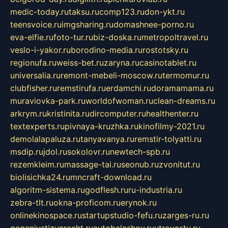
medic-today.ru
taksu.ru
comp123.ru
don-ykt.ru
teensvoice.ru
imgsharing.ru
domashnee-porno.ru
eva-elfie.ru
foto-tur.ru
biz-doska.ru
metropoltravel.ru
veslo-i-yakor.ru
borodino-media.ru
rostotsky.ru
regionufa.ru
weiss-bet.ru
zaryna.ru
casinotablet.ru
universalia.ru
remont-mebeli-moscow.ru
termomur.ru
clubfisher.ru
remstirufa.ru
erdamchi.ru
doramamama.ru
muraviovka-park.ru
worldofwoman.ru
clean-dreams.ru
arkrym.ru
kristinita.ru
dircomputer.ru
healthenter.ru
textexperts.ru
pivnaya-kruzhka.ru
kinofilmy-2021.ru
demolalapaluza.ru
tanyavanya.ru
remstir-tolyatti.ru
msdip.ru
jdol.ru
sokolovr.ru
newtech-spb.ru
rezemkleim.ru
massage-tai.ru
seonub.ru
zvonitut.ru
biolisichka24.ru
mncraft-download.ru
algoritm-sistema.ru
godflesh.ru
ru-industria.ru
zebra-tlt.ru
okna-proficom.ru
erynok.ru
onlinekinospace.ru
startupstudio-fefu.ru
zarges-ru.ru