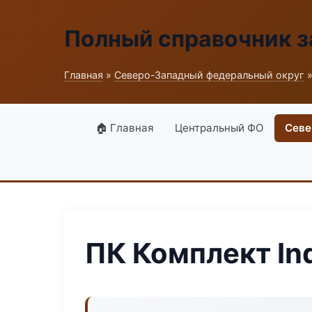
Полный справочник з
Главная
»
Северо-Западный федеральный округ
»
🏠 Главная
Центральный ФО
Севе
ПК Комплект Ind