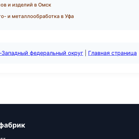
ов и изделий в Омск
о- и металлообработка в Уфа
о-Западный федеральный округ
|
Главная страница
 фабрик
сии