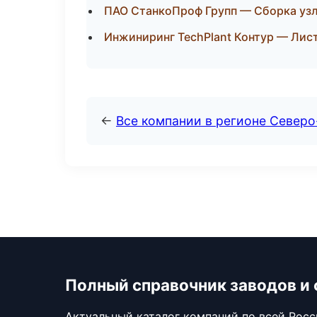
ПАО СтанкоПроф Групп — Сборка узл
Инжиниринг TechPlant Контур — Лист
←
Все компании в регионе Север
Полный справочник заводов и
Актуальный каталог компаний по всей Рос