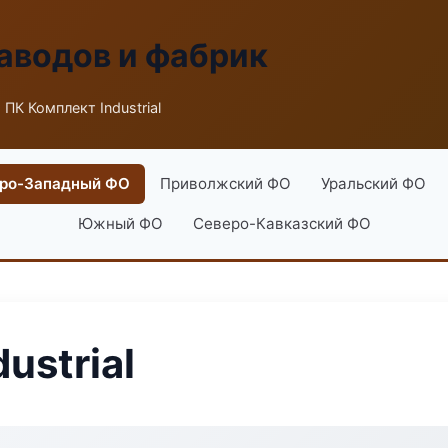
аводов и фабрик
 ПК Комплект Industrial
ро-Западный ФО
Приволжский ФО
Уральский ФО
Южный ФО
Северо-Кавказский ФО
ustrial