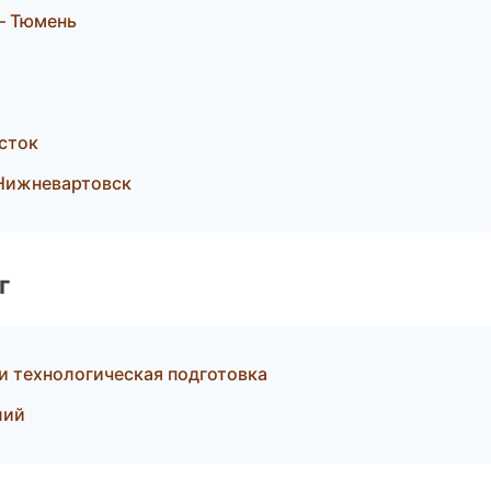
— Тюмень
сток
Нижневартовск
г
 технологическая подготовка
лий