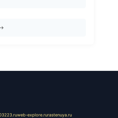
→
03223.ru
web-explore.ru
rastenuya.ru