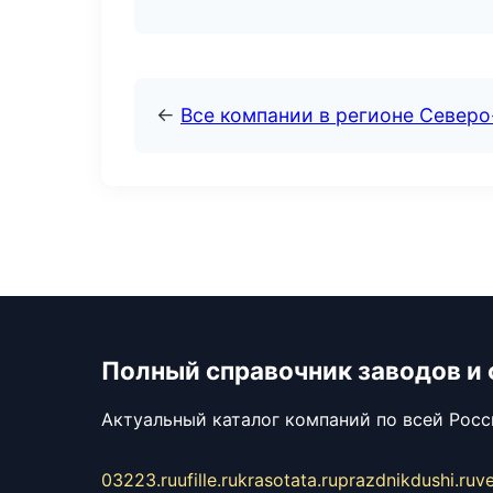
←
Все компании в регионе Север
Полный справочник заводов и
Актуальный каталог компаний по всей Рос
03223.ru
ufille.ru
krasotata.ru
prazdnikdushi.ru
v