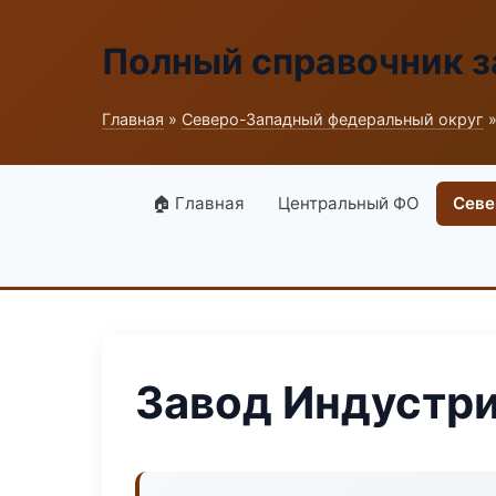
Полный справочник з
Главная
»
Северо-Западный федеральный округ
»
🏠 Главная
Центральный ФО
Севе
Завод Индустр