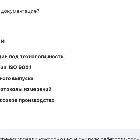
е документацией
ми
ции под технологичность
ия, ISO 9001
ного выпуска
ротоколы измерений
ассовое производство
птимизировали конструкцию и снизили себестоимость