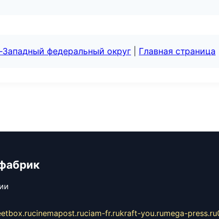
о-Западный федеральный округ
|
Главная страница
 фабрик
сии
eetbox.ru
cinemapost.ru
ciam-fr.ru
kraft-you.ru
mega-press.ru