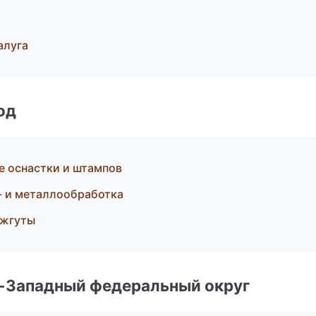
алуга
од
е оснастки и штампов
- и металлообработка
 жгуты
о-Западный федеральный округ