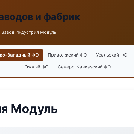
аводов и фабрик
 Завод Индустрия Модуль
ро-Западный ФО
Приволжский ФО
Уральский ФО
Южный ФО
Северо-Кавказский ФО
ия Модуль