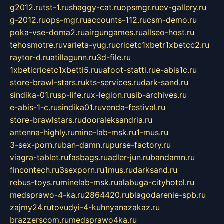
g2012.ru
tst-1.ru
shaggy-cat.ru
opsmgr.ru
ev-gallery.ru
g-2012.ru
ops-mgr.ru
accounts-112.ru
csm-demo.ru
poka-vse-doma2.ru
airgungames.ru
allseo-host.ru
tehosmotre.ru
varieta-yug.ru
cricetc1xbetr1xbetcc2.ru
raytor-d.ru
atillagunn.ru
3d-file.ru
1xbeticricetc1xbetti5.ru
uafoot-statti.ru
e-abis1c.ru
store-brawl-stars.ru
kts-services.ru
dark-sand.ru
sindika-01.ru
sp-life.ru
x-legion.ru
sib-archives.ru
e-abis-1-c.ru
sindika01.ru
venda-festival.ru
store-brawlstars.ru
dooraleksandria.ru
antenna-highly.ru
mine-lab-msk.ru
1-mus.ru
3-sex-porn.ru
ban-damn.ru
purse-factory.ru
viagra-tablet.ru
fasbags.ru
adler-jun.ru
bandamn.ru
fincontech.ru
3sexporn.ru
1mus.ru
darksand.ru
rebus-toys.ru
minelab-msk.ru
alabuga-cityhotel.ru
medsprawo-4-ka.ru
2864420.ru
blagodarenie-spb.ru
zajmy24.ru
tovudyi-4-kuhnyanazakaz.ru
brazzerscom.ru
medsprawo4ka.ru