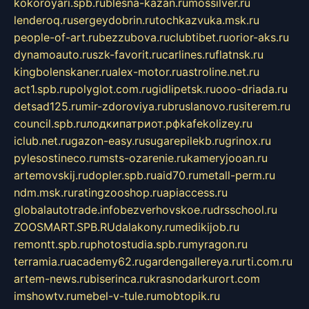
kokoroyari.spb.ru
blesna-kazan.ru
mossilver.ru
lenderoq.ru
sergeydobrin.ru
tochkazvuka.msk.ru
people-of-art.ru
bezzubova.ru
clubtibet.ru
orior-aks.ru
dynamoauto.ru
szk-favorit.ru
carlines.ru
flatnsk.ru
kingbolenskaner.ru
alex-motor.ru
astroline.net.ru
act1.spb.ru
polyglot.com.ru
gidlipetsk.ru
ooo-driada.ru
detsad125.ru
mir-zdoroviya.ru
bruslanovo.ru
siterem.ru
council.spb.ru
лодкипатриот.рф
kafekolizey.ru
iclub.net.ru
gazon-easy.ru
sugarepilekb.ru
grinox.ru
pylesostineco.ru
msts-ozarenie.ru
kameryjooan.ru
artemovskij.ru
dopler.spb.ru
aid70.ru
metall-perm.ru
ndm.msk.ru
ratingzooshop.ru
apiaccess.ru
globalautotrade.info
bezverhovskoe.ru
drsschool.ru
ZOOSMART.SPB.RU
dalakony.ru
medikijob.ru
remontt.spb.ru
photostudia.spb.ru
myragon.ru
terramia.ru
academy62.ru
gardengallereya.ru
rti.com.ru
artem-news.ru
biserinca.ru
krasnodarkurort.com
imshowtv.ru
mebel-v-tule.ru
mobtopik.ru