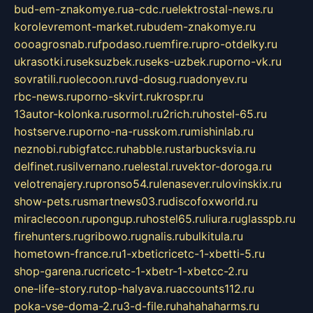
bud-em-znakomye.ru
a-cdc.ru
elektrostal-news.ru
korolevremont-market.ru
budem-znakomye.ru
oooagrosnab.ru
fpodaso.ru
emfire.ru
pro-otdelky.ru
ukrasotki.ru
seksuzbek.ru
seks-uzbek.ru
porno-vk.ru
sovratili.ru
olecoon.ru
vd-dosug.ru
adonyev.ru
rbc-news.ru
porno-skvirt.ru
krospr.ru
13autor-kolonka.ru
sormol.ru
2rich.ru
hostel-65.ru
hostserve.ru
porno-na-russkom.ru
mishinlab.ru
neznobi.ru
bigfatcc.ru
habble.ru
starbucksvia.ru
delfinet.ru
silvernano.ru
elestal.ru
vektor-doroga.ru
velotrenajery.ru
pronso54.ru
lenasever.ru
lovinskix.ru
show-pets.ru
smartnews03.ru
discofoxworld.ru
miraclecoon.ru
pongup.ru
hostel65.ru
liura.ru
glasspb.ru
firehunters.ru
gribowo.ru
gnalis.ru
bulkitula.ru
hometown-france.ru
1-xbeticricetc-1-xbetti-5.ru
shop-garena.ru
cricetc-1-xbetr-1-xbetcc-2.ru
one-life-story.ru
top-halyava.ru
accounts112.ru
poka-vse-doma-2.ru
3-d-file.ru
hahahaharms.ru