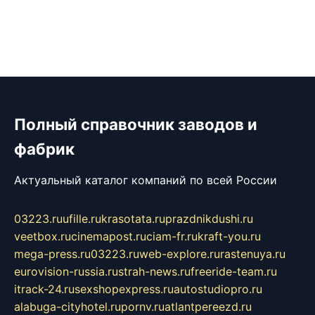
Полный справочник заводов и
фабрик
Актуальный каталог компаний по всей России
03223.ru
ufille.ru
krasotata.ru
prazdnikdushi.ru
veetbox.ru
cinemapost.ru
ciam-fr.ru
kraft-you.ru
mega-press.ru
03223.ru
web-explore.ru
rastenuya.ru
eurovision-russia.ru
strah-news.ru
freeride-team.ru
itrack-24.ru
sexshopexpress.ru
autostudiopro.ru
alabuga-cityhotel.ru
pornv.ru
atlantpereezd.ru