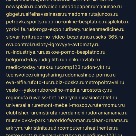
newsplain.ru
cardvoice.ru
modopaper.ru
manunae.ru
gbget.ru
alfeihavsalnassr.ru
madoma.ru
tajuncos.ru
petrovkasports.ru
porno-online-besplatno.ru
splclub.ru
york-life.ru
doroga-expo.ru
ribery.ru
cleanmedicine.ru
slovar-ivrit.ru
porno-video-besplatno.ru
seks-365.ru
ovucontrol.ru
sloty-igrovyye-avtomaty.ru
ru-industriya.ru
russkoe-porno-besplatno.ru
belgorod-day.ru
digilith.ru
pichkurovlab.ru
medic-today.ru
taksu.ru
comp123.ru
don-ykt.ru
teensvoice.ru
imgsharing.ru
domashnee-porno.ru
eva-elfie.ru
foto-tur.ru
biz-doska.ru
metropoltravel.ru
veslo-i-yakor.ru
borodino-media.ru
rostotsky.ru
regionufa.ru
weiss-bet.ru
zaryna.ru
casinotablet.ru
universalia.ru
remont-mebeli-moscow.ru
termomur.ru
clubfisher.ru
remstirufa.ru
erdamchi.ru
doramamama.ru
muraviovka-park.ru
worldofwoman.ru
clean-dreams.ru
arkrym.ru
kristinita.ru
dircomputer.ru
healthenter.ru
textexperts.ru
pivnaya-kruzhka.ru
kinofilmy-2021.ru