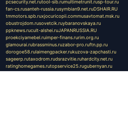
pcsecurity.net.ru
tool-sib.ru
multimetrunit.ru
sp-tour.ru
fan-cs.ru
santeh-russia.ru
symbian9.net.ru
DSHAIR.RU
tmmotors.spb.ru
xjocuricopii.com
musavtomat.msk.ru
obustrojdom.ru
sovetcik.ru
ybaranovskaya.ru
ppknews.ru
cult-alshei.ru
JAPANRUSSIA.RU
proekciyamebel.ru
imper-finans.ru
rim.org.ru
glamourai.ru
brassminus.ru
zabor-pro.ru
ftn.pp.ru
dorogoe58.ru
laimengpacker.ru
kuzova-zapchasti.ru
sageerp.ru
taxodrom.ru
dsrazvitie.ru
hardcity.net.ru
ratinghomegames.ru
topservice25.ru
gubernyan.ru
gtglasslined.ru
ii4.ru
tssport.spb.ru
andorra24.com
blackwallstreet.ru
oboimos.ru
optim-doors.com.ru
ikuch.ru
nycr.org.ru
npa21.ru
vremya-ch.spb.ru
desert000.ru
ivtorgi.ru
ifiori.ru
catalog-statei.ru
dcv.org.ru
spetsmaster174.ru
ipkameryhiseeu.ru
dum26.ru
ruspol.spb.ru
fr-opendp.ru
kam-solnyshko.ru
cheyenne-arapaho.ru
sevzapmetal.spb.ru
ted-lapidus.spb.ru
parasite-eliminator.ru