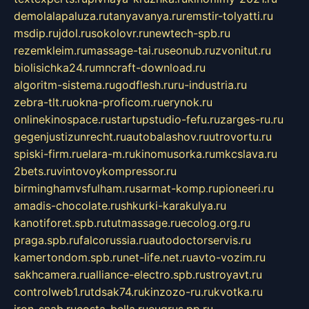
demolalapaluza.ru
tanyavanya.ru
remstir-tolyatti.ru
msdip.ru
jdol.ru
sokolovr.ru
newtech-spb.ru
rezemkleim.ru
massage-tai.ru
seonub.ru
zvonitut.ru
biolisichka24.ru
mncraft-download.ru
algoritm-sistema.ru
godflesh.ru
ru-industria.ru
zebra-tlt.ru
okna-proficom.ru
erynok.ru
onlinekinospace.ru
startupstudio-fefu.ru
zarges-ru.ru
gegenjustizunrecht.ru
autobalashov.ru
utrovortu.ru
spiski-firm.ru
elara-m.ru
kinomusorka.ru
mkcslava.ru
2bets.ru
vintovoykompressor.ru
birminghamvsfulham.ru
sarmat-komp.ru
pioneeri.ru
amadis-chocolate.ru
shkurki-karakulya.ru
kanotiforet.spb.ru
tutmassage.ru
ecolog.org.ru
praga.spb.ru
falcorussia.ru
autodoctorservis.ru
kamertondom.spb.ru
net-life.net.ru
avto-vozim.ru
sakhcamera.ru
alliance-electro.spb.ru
stroyavt.ru
controlweb1.ru
tdsak74.ru
kinzozo-ru.ru
kvotka.ru
iron-snab.ru
costa-bella.ru
eugrus.pp.ru