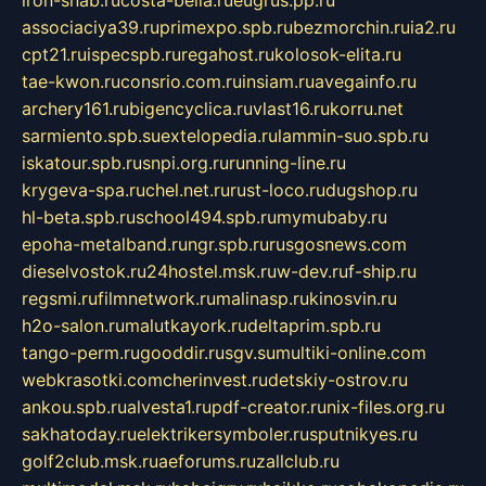
associaciya39.ru
primexpo.spb.ru
bezmorchin.ru
ia2.ru
cpt21.ru
ispecspb.ru
regahost.ru
kolosok-elita.ru
tae-kwon.ru
consrio.com.ru
insiam.ru
avegainfo.ru
archery161.ru
bigencyclica.ru
vlast16.ru
korru.net
sarmiento.spb.su
extelopedia.ru
lammin-suo.spb.ru
iskatour.spb.ru
snpi.org.ru
running-line.ru
krygeva-spa.ru
chel.net.ru
rust-loco.ru
dugshop.ru
hl-beta.spb.ru
school494.spb.ru
mymubaby.ru
epoha-metalband.ru
ngr.spb.ru
rusgosnews.com
dieselvostok.ru
24hostel.msk.ru
w-dev.ru
f-ship.ru
regsmi.ru
filmnetwork.ru
malinasp.ru
kinosvin.ru
h2o-salon.ru
malutkayork.ru
deltaprim.spb.ru
tango-perm.ru
gooddir.ru
sgv.su
multiki-online.com
webkrasotki.com
cherinvest.ru
detskiy-ostrov.ru
ankou.spb.ru
alvesta1.ru
pdf-creator.ru
nix-files.org.ru
sakhatoday.ru
elektrikersymboler.ru
sputnikyes.ru
golf2club.msk.ru
aeforums.ru
zallclub.ru