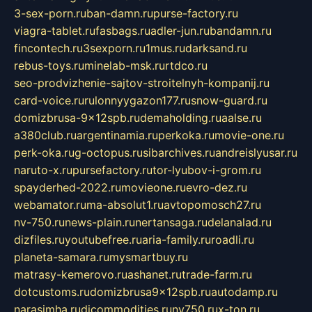
3-sex-porn.ru
ban-damn.ru
purse-factory.ru
viagra-tablet.ru
fasbags.ru
adler-jun.ru
bandamn.ru
fincontech.ru
3sexporn.ru
1mus.ru
darksand.ru
rebus-toys.ru
minelab-msk.ru
rtdco.ru
seo-prodvizhenie-sajtov-stroitelnyh-kompanij.ru
card-voice.ru
rulonnyygazon177.ru
snow-guard.ru
domizbrusa-9x12spb.ru
demaholding.ru
aalse.ru
a380club.ru
argentinamia.ru
perkoka.ru
movie-one.ru
perk-oka.ru
g-octopus.ru
sibarchives.ru
andreislyusar.ru
naruto-x.ru
pursefactory.ru
tor-lyubov-i-grom.ru
spayderhed-2022.ru
movieone.ru
evro-dez.ru
webamator.ru
ma-absolut1.ru
avtopomosch27.ru
nv-750.ru
news-plain.ru
nertansaga.ru
delanalad.ru
dizfiles.ru
youtubefree.ru
aria-family.ru
roadli.ru
planeta-samara.ru
mysmartbuy.ru
matrasy-kemerovo.ru
ashanet.ru
trade-farm.ru
dotcustoms.ru
domizbrusa9x12spb.ru
autodamp.ru
narasimha.ru
djcommodities.ru
nv750.ru
x-ton.ru