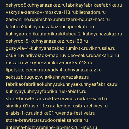
xehyroo5kuhnyanazakaz.ru
fabrikayfabrikaefabrika.ru
vskrytie-zamkov-moskva-113.ru
biletnadom.ru
zed-online.ru
pimchax.ru
brazzers-hd.ru
z-host.ru
kitubeu2kuhnyanazakaz.ru
naperekate.ru
kuhnyaofabrikaufabrik.ru
kitubeu-2-kuhnyanazakaz.ru
xehyroo-5-kuhnyanazakaz.ru
cs-68.ru
guzywia-4-kuhnyanazakaz.ru
mir-tk.ru
vlknrussia.ru
cs68.ru
vladivostok-map.ru
video-seks.ru
bankaribi.ru
raszar.ru
vskrytie-zamkov-moskva113.ru
lipetsktelecom.ru
tovudyi4kuhnyanazakaz.ru
seksuzb.ru
guzywia4kuhnyanazakaz.ru
fabrikaofabrikaokuhny.ru
kuhnyaekuhnyaafabrika.ru
kuhnyaykuhnyayfabrika.ru
e-abis1c.ru
store-brawl-stars.ru
kts-services.ru
dark-sand.ru
sindika-01.ru
sp-life.ru
x-legion.ru
sib-archives.ru
e-abis-1-c.ru
sindika01.ru
venda-festival.ru
store-brawlstars.ru
dooraleksandria.ru
antenna-highly.ru
mine-lab-msk.ru
1-mus.ru