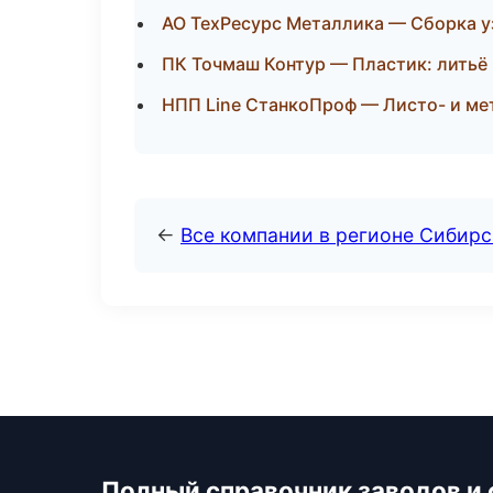
АО ТехРесурс Металлика — Сборка у
ПК Точмаш Контур — Пластик: литьё
НПП Line СтанкоПроф — Листо- и м
←
Все компании в регионе Сибир
Полный справочник заводов и