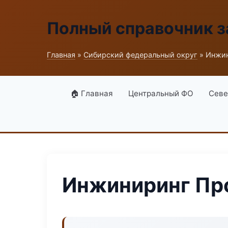
Полный справочник з
Главная
»
Сибирский федеральный округ
» Инжи
🏠 Главная
Центральный ФО
Севе
Инжиниринг П