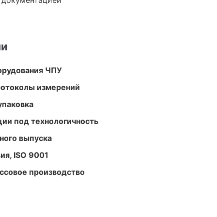
е документацией
ми
орудования ЧПУ
ротоколы измерений
упаковка
ции под технологичность
ного выпуска
ия, ISO 9001
ассовое производство