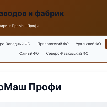
аводов и фабрик
ниринг ПроМаш Профи
ро-Западный ФО
Приволжский ФО
Уральский ФО
Южный ФО
Северо-Кавказский ФО
роМаш Профи