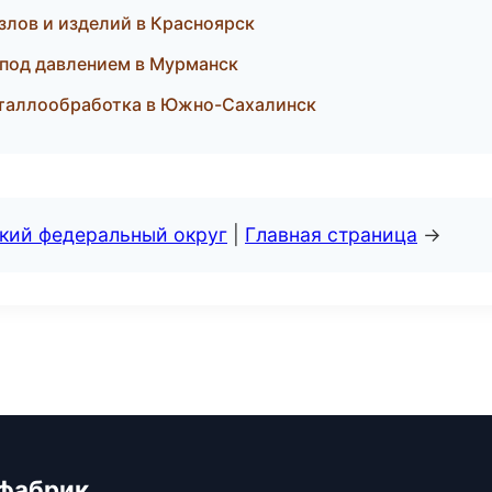
злов и изделий в Красноярск
 под давлением в Мурманск
еталлообработка в Южно-Сахалинск
ский федеральный округ
|
Главная страница
→
 фабрик