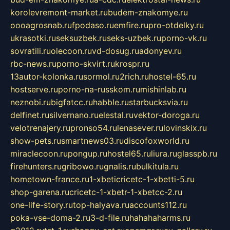
korolevremont-market.ru
budem-znakomye.ru
oooagrosnab.ru
fpodaso.ru
emfire.ru
pro-otdelky.ru
ukrasotki.ru
seksuzbek.ru
seks-uzbek.ru
porno-vk.ru
sovratili.ru
olecoon.ru
vd-dosug.ru
adonyev.ru
rbc-news.ru
porno-skvirt.ru
krospr.ru
13autor-kolonka.ru
sormol.ru
2rich.ru
hostel-65.ru
hostserve.ru
porno-na-russkom.ru
mishinlab.ru
neznobi.ru
bigfatcc.ru
habble.ru
starbucksvia.ru
delfinet.ru
silvernano.ru
elestal.ru
vektor-doroga.ru
velotrenajery.ru
pronso54.ru
lenasever.ru
lovinskix.ru
show-pets.ru
smartnews03.ru
discofoxworld.ru
miraclecoon.ru
pongup.ru
hostel65.ru
liura.ru
glasspb.ru
firehunters.ru
gribowo.ru
gnalis.ru
bulkitula.ru
hometown-france.ru
1-xbeticricetc-1-xbetti-5.ru
shop-garena.ru
cricetc-1-xbetr-1-xbetcc-2.ru
one-life-story.ru
top-halyava.ru
accounts112.ru
poka-vse-doma-2.ru
3-d-file.ru
hahahaharms.ru