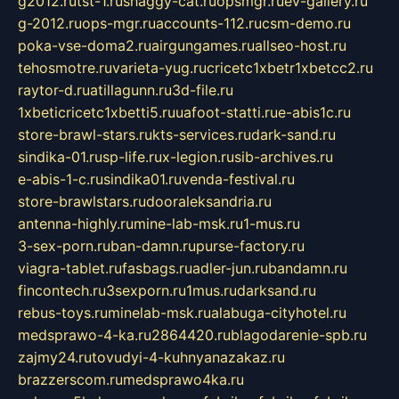
g2012.ru
tst-1.ru
shaggy-cat.ru
opsmgr.ru
ev-gallery.ru
g-2012.ru
ops-mgr.ru
accounts-112.ru
csm-demo.ru
poka-vse-doma2.ru
airgungames.ru
allseo-host.ru
tehosmotre.ru
varieta-yug.ru
cricetc1xbetr1xbetcc2.ru
raytor-d.ru
atillagunn.ru
3d-file.ru
1xbeticricetc1xbetti5.ru
uafoot-statti.ru
e-abis1c.ru
store-brawl-stars.ru
kts-services.ru
dark-sand.ru
sindika-01.ru
sp-life.ru
x-legion.ru
sib-archives.ru
e-abis-1-c.ru
sindika01.ru
venda-festival.ru
store-brawlstars.ru
dooraleksandria.ru
antenna-highly.ru
mine-lab-msk.ru
1-mus.ru
3-sex-porn.ru
ban-damn.ru
purse-factory.ru
viagra-tablet.ru
fasbags.ru
adler-jun.ru
bandamn.ru
fincontech.ru
3sexporn.ru
1mus.ru
darksand.ru
rebus-toys.ru
minelab-msk.ru
alabuga-cityhotel.ru
medsprawo-4-ka.ru
2864420.ru
blagodarenie-spb.ru
zajmy24.ru
tovudyi-4-kuhnyanazakaz.ru
brazzerscom.ru
medsprawo4ka.ru