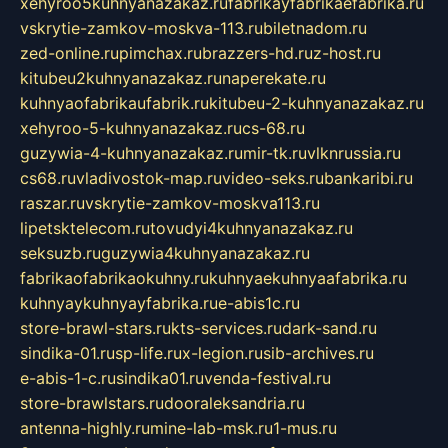
xehyroo5kuhnyanazakaz.ru
fabrikayfabrikaefabrika.ru
vskrytie-zamkov-moskva-113.ru
biletnadom.ru
zed-online.ru
pimchax.ru
brazzers-hd.ru
z-host.ru
kitubeu2kuhnyanazakaz.ru
naperekate.ru
kuhnyaofabrikaufabrik.ru
kitubeu-2-kuhnyanazakaz.ru
xehyroo-5-kuhnyanazakaz.ru
cs-68.ru
guzywia-4-kuhnyanazakaz.ru
mir-tk.ru
vlknrussia.ru
cs68.ru
vladivostok-map.ru
video-seks.ru
bankaribi.ru
raszar.ru
vskrytie-zamkov-moskva113.ru
lipetsktelecom.ru
tovudyi4kuhnyanazakaz.ru
seksuzb.ru
guzywia4kuhnyanazakaz.ru
fabrikaofabrikaokuhny.ru
kuhnyaekuhnyaafabrika.ru
kuhnyaykuhnyayfabrika.ru
e-abis1c.ru
store-brawl-stars.ru
kts-services.ru
dark-sand.ru
sindika-01.ru
sp-life.ru
x-legion.ru
sib-archives.ru
e-abis-1-c.ru
sindika01.ru
venda-festival.ru
store-brawlstars.ru
dooraleksandria.ru
antenna-highly.ru
mine-lab-msk.ru
1-mus.ru