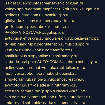
isz-fest.ru
ewnc.info
screensaver-clock.net.ru
volnav.spb.ru
comnat.ru
npf.net.ru
7bit.pp.ru
kalugatur.ru
tesiaes.ru
card.com.ru
kazanka.spb.ru
gildiya-kuznecov.ru
kameryboavision.ru
griffoncom.spb.ru
fabrika-emotsiy.ru
PARK-MATROSOVA.RU
agat.spb.ru
avtoyurist-moskva1.ru
hardware.org.ru
схема-авто.рф
dg-lab.ru
angrup.ru
recruiter.spb.ru
music8.spb.ru
krsk124.ru
kubok.spb.ru
romanofforex.ru
analitikaplus.ru
spyonline.ru
zosikamery.ru
sloboda-ural.pp.ru
AUTO-COM.SU
hohota.net
alimy.ru
online-z.com
aromat-vostoka.ru
otdelkaexp.ru
mobilvest.ru
bbd.net.ru
mebelshop.msk.ru
smp-forum.ru
bastion-td.ru
kosmoscreative.ru
avrmotors.ru
art-galadesign.ru
tiffany-c.ru
ecostep-samara.ru
d-p.spb.ru
галактика73.рф
sko.com.ru
davitamebel-spb.ru
fotsis.ru
tesiaes.ru
kokoroyari.spb.ru
blesna-kazan.ru
mossilver.ru