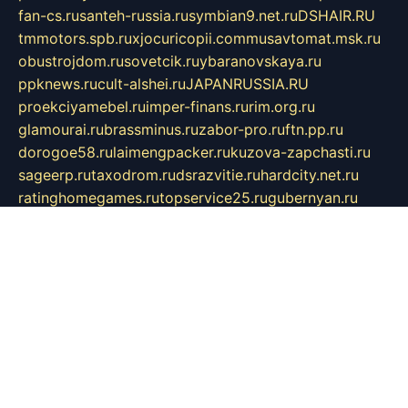
fan-cs.ru
santeh-russia.ru
symbian9.net.ru
DSHAIR.RU
tmmotors.spb.ru
xjocuricopii.com
musavtomat.msk.ru
obustrojdom.ru
sovetcik.ru
ybaranovskaya.ru
ppknews.ru
cult-alshei.ru
JAPANRUSSIA.RU
proekciyamebel.ru
imper-finans.ru
rim.org.ru
glamourai.ru
brassminus.ru
zabor-pro.ru
ftn.pp.ru
dorogoe58.ru
laimengpacker.ru
kuzova-zapchasti.ru
sageerp.ru
taxodrom.ru
dsrazvitie.ru
hardcity.net.ru
ratinghomegames.ru
topservice25.ru
gubernyan.ru
gtglasslined.ru
ii4.ru
tssport.spb.ru
andorra24.com
blackwallstreet.ru
oboimos.ru
optim-doors.com.ru
ikuch.ru
nycr.org.ru
npa21.ru
vremya-ch.spb.ru
desert000.ru
ivtorgi.ru
ifiori.ru
catalog-statei.ru
dcv.org.ru
spetsmaster174.ru
ipkameryhiseeu.ru
dum26.ru
ruspol.spb.ru
fr-opendp.ru
kam-solnyshko.ru
cheyenne-arapaho.ru
sevzapmetal.spb.ru
ted-lapidus.spb.ru
parasite-eliminator.ru
sigma-complete.ru
modernworld.ru
dama-moda.ru