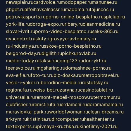
newsplain.ru
cardvoice.ru
modopaper.ru
manunae.ru
gbget.ru
alfeihavsalnassr.ru
madoma.ru
tajuncos.ru
petrovkasports.ru
porno-online-besplatno.ru
splclub.ru
york-life.ru
doroga-expo.ru
ribery.ru
cleanmedicine.ru
slovar-ivrit.ru
porno-video-besplatno.ru
seks-365.ru
ovucontrol.ru
sloty-igrovyye-avtomaty.ru
ru-industriya.ru
russkoe-porno-besplatno.ru
belgorod-day.ru
digilith.ru
pichkurovlab.ru
medic-today.ru
taksu.ru
comp123.ru
don-ykt.ru
teensvoice.ru
imgsharing.ru
domashnee-porno.ru
eva-elfie.ru
foto-tur.ru
biz-doska.ru
metropoltravel.ru
veslo-i-yakor.ru
borodino-media.ru
rostotsky.ru
regionufa.ru
weiss-bet.ru
zaryna.ru
casinotablet.ru
universalia.ru
remont-mebeli-moscow.ru
termomur.ru
clubfisher.ru
remstirufa.ru
erdamchi.ru
doramamama.ru
muraviovka-park.ru
worldofwoman.ru
clean-dreams.ru
arkrym.ru
kristinita.ru
dircomputer.ru
healthenter.ru
textexperts.ru
pivnaya-kruzhka.ru
kinofilmy-2021.ru