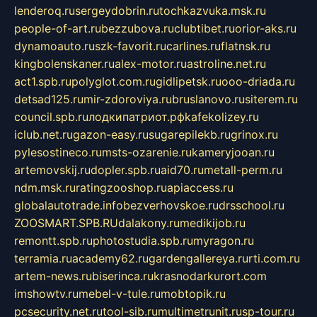
lenderoq.ru
sergeydobrin.ru
tochkazvuka.msk.ru
people-of-art.ru
bezzubova.ru
clubtibet.ru
orior-aks.ru
dynamoauto.ru
szk-favorit.ru
carlines.ru
flatnsk.ru
kingbolenskaner.ru
alex-motor.ru
astroline.net.ru
act1.spb.ru
polyglot.com.ru
gidlipetsk.ru
ooo-driada.ru
detsad125.ru
mir-zdoroviya.ru
bruslanovo.ru
siterem.ru
council.spb.ru
лодкипатриот.рф
kafekolizey.ru
iclub.net.ru
gazon-easy.ru
sugarepilekb.ru
grinox.ru
pylesostineco.ru
msts-ozarenie.ru
kameryjooan.ru
artemovskij.ru
dopler.spb.ru
aid70.ru
metall-perm.ru
ndm.msk.ru
ratingzooshop.ru
apiaccess.ru
globalautotrade.info
bezverhovskoe.ru
drsschool.ru
ZOOSMART.SPB.RU
dalakony.ru
medikijob.ru
remontt.spb.ru
photostudia.spb.ru
myragon.ru
terramia.ru
academy62.ru
gardengallereya.ru
rti.com.ru
artem-news.ru
biserinca.ru
krasnodarkurort.com
imshowtv.ru
mebel-v-tule.ru
mobtopik.ru
pcsecurity.net.ru
tool-sib.ru
multimetrunit.ru
sp-tour.ru