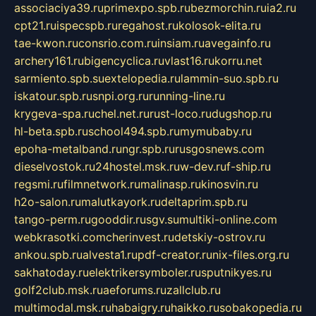
associaciya39.ru
primexpo.spb.ru
bezmorchin.ru
ia2.ru
cpt21.ru
ispecspb.ru
regahost.ru
kolosok-elita.ru
tae-kwon.ru
consrio.com.ru
insiam.ru
avegainfo.ru
archery161.ru
bigencyclica.ru
vlast16.ru
korru.net
sarmiento.spb.su
extelopedia.ru
lammin-suo.spb.ru
iskatour.spb.ru
snpi.org.ru
running-line.ru
krygeva-spa.ru
chel.net.ru
rust-loco.ru
dugshop.ru
hl-beta.spb.ru
school494.spb.ru
mymubaby.ru
epoha-metalband.ru
ngr.spb.ru
rusgosnews.com
dieselvostok.ru
24hostel.msk.ru
w-dev.ru
f-ship.ru
regsmi.ru
filmnetwork.ru
malinasp.ru
kinosvin.ru
h2o-salon.ru
malutkayork.ru
deltaprim.spb.ru
tango-perm.ru
gooddir.ru
sgv.su
multiki-online.com
webkrasotki.com
cherinvest.ru
detskiy-ostrov.ru
ankou.spb.ru
alvesta1.ru
pdf-creator.ru
nix-files.org.ru
sakhatoday.ru
elektrikersymboler.ru
sputnikyes.ru
golf2club.msk.ru
aeforums.ru
zallclub.ru
multimodal.msk.ru
habaigry.ru
haikko.ru
sobakopedia.ru