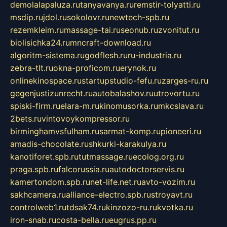
demolalapaluza.ru
tanyavanya.ru
remstir-tolyatti.ru
msdip.ru
jdol.ru
sokolovr.ru
newtech-spb.ru
rezemkleim.ru
massage-tai.ru
seonub.ru
zvonitut.ru
biolisichka24.ru
mncraft-download.ru
algoritm-sistema.ru
godflesh.ru
ru-industria.ru
zebra-tlt.ru
okna-proficom.ru
erynok.ru
onlinekinospace.ru
startupstudio-fefu.ru
zarges-ru.ru
gegenjustizunrecht.ru
autobalashov.ru
utrovortu.ru
spiski-firm.ru
elara-m.ru
kinomusorka.ru
mkcslava.ru
2bets.ru
vintovoykompressor.ru
birminghamvsfulham.ru
sarmat-komp.ru
pioneeri.ru
amadis-chocolate.ru
shkurki-karakulya.ru
kanotiforet.spb.ru
tutmassage.ru
ecolog.org.ru
praga.spb.ru
falcorussia.ru
autodoctorservis.ru
kamertondom.spb.ru
net-life.net.ru
avto-vozim.ru
sakhcamera.ru
alliance-electro.spb.ru
stroyavt.ru
controlweb1.ru
tdsak74.ru
kinzozo-ru.ru
kvotka.ru
iron-snab.ru
costa-bella.ru
eugrus.pp.ru