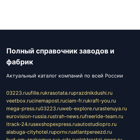
Полный справочник заводов и
фабрик
Актуальный каталог компаний по всей России
03223.ru
ufille.ru
krasotata.ru
prazdnikdushi.ru
veetbox.ru
cinemapost.ru
ciam-fr.ru
kraft-you.ru
mega-press.ru
03223.ru
web-explore.ru
rastenuya.ru
eurovision-russia.ru
strah-news.ru
freeride-team.ru
itrack-24.ru
sexshopexpress.ru
autostudiopro.ru
alabuga-cityhotel.ru
pornv.ru
atlantpereezd.ru
bud-em-znakomye.ru
a-cdc.ru
elektrostal-news.ru