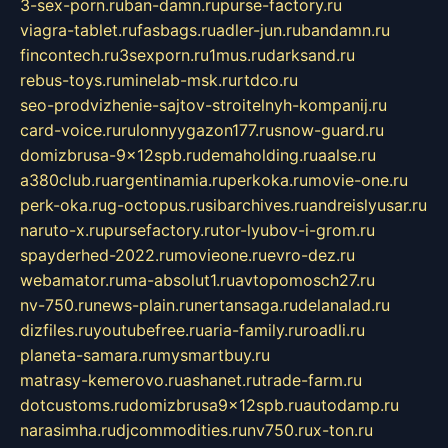
3-sex-porn.ru
ban-damn.ru
purse-factory.ru
viagra-tablet.ru
fasbags.ru
adler-jun.ru
bandamn.ru
fincontech.ru
3sexporn.ru
1mus.ru
darksand.ru
rebus-toys.ru
minelab-msk.ru
rtdco.ru
seo-prodvizhenie-sajtov-stroitelnyh-kompanij.ru
card-voice.ru
rulonnyygazon177.ru
snow-guard.ru
domizbrusa-9x12spb.ru
demaholding.ru
aalse.ru
a380club.ru
argentinamia.ru
perkoka.ru
movie-one.ru
perk-oka.ru
g-octopus.ru
sibarchives.ru
andreislyusar.ru
naruto-x.ru
pursefactory.ru
tor-lyubov-i-grom.ru
spayderhed-2022.ru
movieone.ru
evro-dez.ru
webamator.ru
ma-absolut1.ru
avtopomosch27.ru
nv-750.ru
news-plain.ru
nertansaga.ru
delanalad.ru
dizfiles.ru
youtubefree.ru
aria-family.ru
roadli.ru
planeta-samara.ru
mysmartbuy.ru
matrasy-kemerovo.ru
ashanet.ru
trade-farm.ru
dotcustoms.ru
domizbrusa9x12spb.ru
autodamp.ru
narasimha.ru
djcommodities.ru
nv750.ru
x-ton.ru