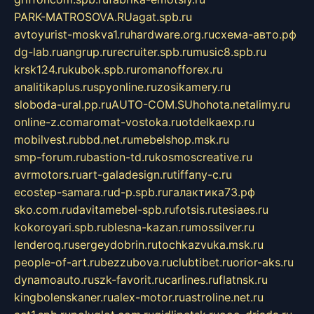
PARK-MATROSOVA.RU
agat.spb.ru
avtoyurist-moskva1.ru
hardware.org.ru
схема-авто.рф
dg-lab.ru
angrup.ru
recruiter.spb.ru
music8.spb.ru
krsk124.ru
kubok.spb.ru
romanofforex.ru
analitikaplus.ru
spyonline.ru
zosikamery.ru
sloboda-ural.pp.ru
AUTO-COM.SU
hohota.net
alimy.ru
online-z.com
aromat-vostoka.ru
otdelkaexp.ru
mobilvest.ru
bbd.net.ru
mebelshop.msk.ru
smp-forum.ru
bastion-td.ru
kosmoscreative.ru
avrmotors.ru
art-galadesign.ru
tiffany-c.ru
ecostep-samara.ru
d-p.spb.ru
галактика73.рф
sko.com.ru
davitamebel-spb.ru
fotsis.ru
tesiaes.ru
kokoroyari.spb.ru
blesna-kazan.ru
mossilver.ru
lenderoq.ru
sergeydobrin.ru
tochkazvuka.msk.ru
people-of-art.ru
bezzubova.ru
clubtibet.ru
orior-aks.ru
dynamoauto.ru
szk-favorit.ru
carlines.ru
flatnsk.ru
kingbolenskaner.ru
alex-motor.ru
astroline.net.ru