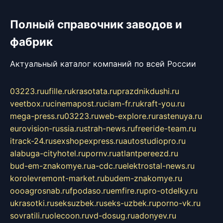
Полный справочник заводов и
фабрик
Актуальный каталог компаний по всей России
03223.ru
ufille.ru
krasotata.ru
prazdnikdushi.ru
veetbox.ru
cinemapost.ru
ciam-fr.ru
kraft-you.ru
mega-press.ru
03223.ru
web-explore.ru
rastenuya.ru
eurovision-russia.ru
strah-news.ru
freeride-team.ru
itrack-24.ru
sexshopexpress.ru
autostudiopro.ru
alabuga-cityhotel.ru
pornv.ru
atlantpereezd.ru
bud-em-znakomye.ru
a-cdc.ru
elektrostal-news.ru
korolevremont-market.ru
budem-znakomye.ru
oooagrosnab.ru
fpodaso.ru
emfire.ru
pro-otdelky.ru
ukrasotki.ru
seksuzbek.ru
seks-uzbek.ru
porno-vk.ru
sovratili.ru
olecoon.ru
vd-dosug.ru
adonyev.ru