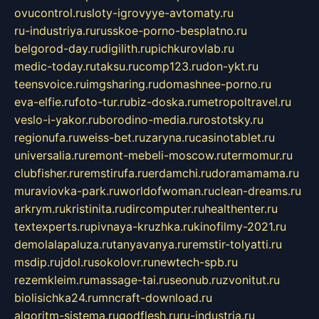
ovucontrol.ru
sloty-igrovyye-avtomaty.ru
ru-industriya.ru
russkoe-porno-besplatno.ru
belgorod-day.ru
digilith.ru
pichkurovlab.ru
medic-today.ru
taksu.ru
comp123.ru
don-ykt.ru
teensvoice.ru
imgsharing.ru
domashnee-porno.ru
eva-elfie.ru
foto-tur.ru
biz-doska.ru
metropoltravel.ru
veslo-i-yakor.ru
borodino-media.ru
rostotsky.ru
regionufa.ru
weiss-bet.ru
zaryna.ru
casinotablet.ru
universalia.ru
remont-mebeli-moscow.ru
termomur.ru
clubfisher.ru
remstirufa.ru
erdamchi.ru
doramamama.ru
muraviovka-park.ru
worldofwoman.ru
clean-dreams.ru
arkrym.ru
kristinita.ru
dircomputer.ru
healthenter.ru
textexperts.ru
pivnaya-kruzhka.ru
kinofilmy-2021.ru
demolalapaluza.ru
tanyavanya.ru
remstir-tolyatti.ru
msdip.ru
jdol.ru
sokolovr.ru
newtech-spb.ru
rezemkleim.ru
massage-tai.ru
seonub.ru
zvonitut.ru
biolisichka24.ru
mncraft-download.ru
algoritm-sistema.ru
godflesh.ru
ru-industria.ru