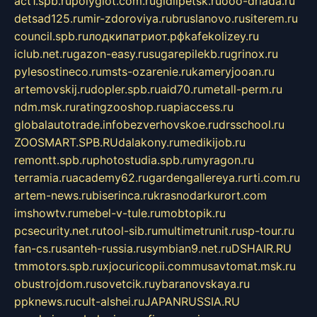
act1.spb.ru
polyglot.com.ru
gidlipetsk.ru
ooo-driada.ru
detsad125.ru
mir-zdoroviya.ru
bruslanovo.ru
siterem.ru
council.spb.ru
лодкипатриот.рф
kafekolizey.ru
iclub.net.ru
gazon-easy.ru
sugarepilekb.ru
grinox.ru
pylesostineco.ru
msts-ozarenie.ru
kameryjooan.ru
artemovskij.ru
dopler.spb.ru
aid70.ru
metall-perm.ru
ndm.msk.ru
ratingzooshop.ru
apiaccess.ru
globalautotrade.info
bezverhovskoe.ru
drsschool.ru
ZOOSMART.SPB.RU
dalakony.ru
medikijob.ru
remontt.spb.ru
photostudia.spb.ru
myragon.ru
terramia.ru
academy62.ru
gardengallereya.ru
rti.com.ru
artem-news.ru
biserinca.ru
krasnodarkurort.com
imshowtv.ru
mebel-v-tule.ru
mobtopik.ru
pcsecurity.net.ru
tool-sib.ru
multimetrunit.ru
sp-tour.ru
fan-cs.ru
santeh-russia.ru
symbian9.net.ru
DSHAIR.RU
tmmotors.spb.ru
xjocuricopii.com
musavtomat.msk.ru
obustrojdom.ru
sovetcik.ru
ybaranovskaya.ru
ppknews.ru
cult-alshei.ru
JAPANRUSSIA.RU