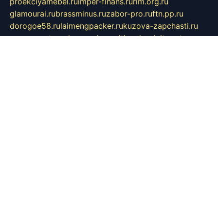
proekciyamebel.ru
imper-finans.ru
rim.org.ru
glamourai.ru
brassminus.ru
zabor-pro.ru
ftn.pp.ru
dorogoe58.ru
laimengpacker.ru
kuzova-zapchasti.ru
sageerp.ru
taxodrom.ru
dsrazvitie.ru
hardcity.net.ru
ratinghomegames.ru
topservice25.ru
gubernyan.ru
gtglasslined.ru
ii4.ru
tssport.spb.ru
andorra24.com
blackwallstreet.ru
oboimos.ru
optim-doors.com.ru
ikuch.ru
nycr.org.ru
npa21.ru
vremya-ch.spb.ru
desert000.ru
ivtorgi.ru
ifiori.ru
catalog-statei.ru
dcv.org.ru
spetsmaster174.ru
ipkameryhiseeu.ru
dum26.ru
ruspol.spb.ru
fr-opendp.ru
kam-solnyshko.ru
cheyenne-arapaho.ru
sevzapmetal.spb.ru
ted-lapidus.spb.ru
parasite-eliminator.ru
sigma-complete.ru
modernworld.ru
dama-moda.ru
eholot-group.ru
sk-nvkz.ru
DRONGOLD.RU
democratia2.ru
i-farmer.ru
mass-sport.org
jablonex.spb.ru
bookmess.ru
linkword.ru
refineua.com.ru
cs-spec.net.ru
altay-mebel.ru