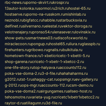
rbc-news.ru
porno-skvirt.ru
krospr.ru
13autor-kolonka.ru
sormol.ru
2rich.ru
hostel-65.ru
hostserve.ru
porno-na-russkom.ru
mishinlab.ru
neznobi.ru
bigfatcc.ru
habble.ru
starbucksvia.ru
delfinet.ru
silvernano.ru
elestal.ru
vektor-doroga.ru
velotrenajery.ru
pronso54.ru
lenasever.ru
lovinskix.ru
show-pets.ru
smartnews03.ru
discofoxworld.ru
miraclecoon.ru
pongup.ru
hostel65.ru
liura.ru
glasspb.ru
firehunters.ru
gribowo.ru
gnalis.ru
bulkitula.ru
hometown-france.ru
1-xbeticricetc-1-xbetti-5.ru
shop-garena.ru
cricetc-1-xbetr-1-xbetcc-2.ru
one-life-story.ru
top-halyava.ru
accounts112.ru
poka-vse-doma-2.ru
3-d-file.ru
hahahaharms.ru
g2012.ru
tst-1.ru
shaggy-cat.ru
opsmgr.ru
ev-gallery.ru
g-2012.ru
ops-mgr.ru
accounts-112.ru
csm-demo.ru
poka-vse-doma2.ru
airgungames.ru
allseo-host.ru
tehosmotre.ru
varieta-yug.ru
cricetc1xbetr1xbetcc2.ru
raytor-d.ru
atillagunn.ru
3d-file.ru