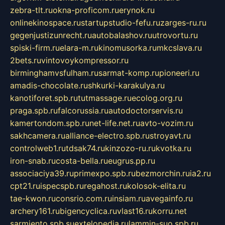
zebra-tlt.ru
okna-proficom.ru
erynok.ru
onlinekinospace.ru
startupstudio-fefu.ru
zarges-ru.ru
gegenjustizunrecht.ru
autobalashov.ru
utrovortu.ru
spiski-firm.ru
elara-m.ru
kinomusorka.ru
mkcslava.ru
2bets.ru
vintovoykompressor.ru
birminghamvsfulham.ru
sarmat-komp.ru
pioneeri.ru
amadis-chocolate.ru
shkurki-karakulya.ru
kanotiforet.spb.ru
tutmassage.ru
ecolog.org.ru
praga.spb.ru
falcorussia.ru
autodoctorservis.ru
kamertondom.spb.ru
net-life.net.ru
avto-vozim.ru
sakhcamera.ru
alliance-electro.spb.ru
stroyavt.ru
controlweb1.ru
tdsak74.ru
kinzozo-ru.ru
kvotka.ru
iron-snab.ru
costa-bella.ru
eugrus.pp.ru
associaciya39.ru
primexpo.spb.ru
bezmorchin.ru
ia2.ru
cpt21.ru
ispecspb.ru
regahost.ru
kolosok-elita.ru
tae-kwon.ru
consrio.com.ru
insiam.ru
avegainfo.ru
archery161.ru
bigencyclica.ru
vlast16.ru
korru.net
sarmiento.spb.su
extelopedia.ru
lammin-suo.spb.ru