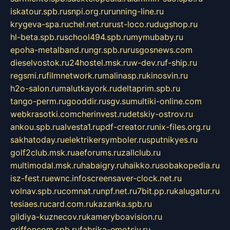
iskatour.spb.ru
snpi.org.ru
running-line.ru
krygeva-spa.ru
chel.net.ru
rust-loco.ru
dugshop.ru
hl-beta.spb.ru
school494.spb.ru
mymubaby.ru
epoha-metalband.ru
ngr.spb.ru
rusgosnews.com
dieselvostok.ru
24hostel.msk.ru
w-dev.ru
f-ship.ru
regsmi.ru
filmnetwork.ru
malinasp.ru
kinosvin.ru
h2o-salon.ru
malutkayork.ru
deltaprim.spb.ru
tango-perm.ru
gooddir.ru
sgv.su
multiki-online.com
webkrasotki.com
cherinvest.ru
detskiy-ostrov.ru
ankou.spb.ru
alvesta1.ru
pdf-creator.ru
nix-files.org.ru
sakhatoday.ru
elektrikersymboler.ru
sputnikyes.ru
golf2club.msk.ru
aeforums.ru
zallclub.ru
multimodal.msk.ru
habaigry.ru
haikko.ru
sobakopedia.ru
isz-fest.ru
ewnc.info
screensaver-clock.net.ru
volnav.spb.ru
comnat.ru
npf.net.ru
7bit.pp.ru
kalugatur.ru
tesiaes.ru
card.com.ru
kazanka.spb.ru
gildiya-kuznecov.ru
kameryboavision.ru
griffoncom.spb.ru
fabrika-emotsiy.ru