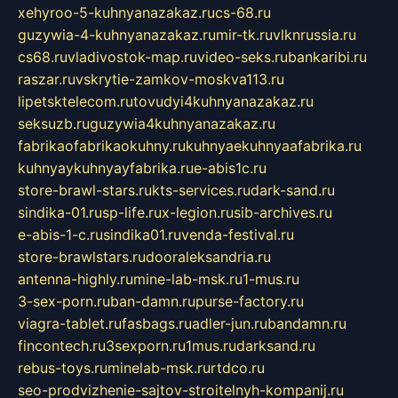
xehyroo-5-kuhnyanazakaz.ru
cs-68.ru
guzywia-4-kuhnyanazakaz.ru
mir-tk.ru
vlknrussia.ru
cs68.ru
vladivostok-map.ru
video-seks.ru
bankaribi.ru
raszar.ru
vskrytie-zamkov-moskva113.ru
lipetsktelecom.ru
tovudyi4kuhnyanazakaz.ru
seksuzb.ru
guzywia4kuhnyanazakaz.ru
fabrikaofabrikaokuhny.ru
kuhnyaekuhnyaafabrika.ru
kuhnyaykuhnyayfabrika.ru
e-abis1c.ru
store-brawl-stars.ru
kts-services.ru
dark-sand.ru
sindika-01.ru
sp-life.ru
x-legion.ru
sib-archives.ru
e-abis-1-c.ru
sindika01.ru
venda-festival.ru
store-brawlstars.ru
dooraleksandria.ru
antenna-highly.ru
mine-lab-msk.ru
1-mus.ru
3-sex-porn.ru
ban-damn.ru
purse-factory.ru
viagra-tablet.ru
fasbags.ru
adler-jun.ru
bandamn.ru
fincontech.ru
3sexporn.ru
1mus.ru
darksand.ru
rebus-toys.ru
minelab-msk.ru
rtdco.ru
seo-prodvizhenie-sajtov-stroitelnyh-kompanij.ru