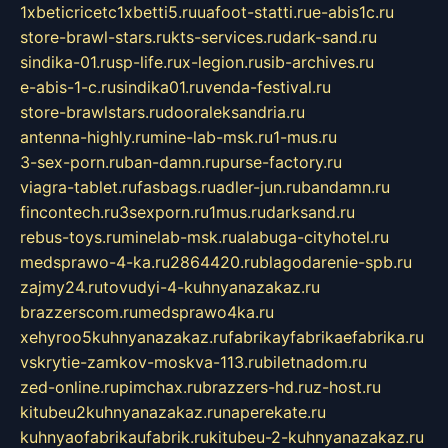
1xbeticricetc1xbetti5.ru
uafoot-statti.ru
e-abis1c.ru
store-brawl-stars.ru
kts-services.ru
dark-sand.ru
sindika-01.ru
sp-life.ru
x-legion.ru
sib-archives.ru
e-abis-1-c.ru
sindika01.ru
venda-festival.ru
store-brawlstars.ru
dooraleksandria.ru
antenna-highly.ru
mine-lab-msk.ru
1-mus.ru
3-sex-porn.ru
ban-damn.ru
purse-factory.ru
viagra-tablet.ru
fasbags.ru
adler-jun.ru
bandamn.ru
fincontech.ru
3sexporn.ru
1mus.ru
darksand.ru
rebus-toys.ru
minelab-msk.ru
alabuga-cityhotel.ru
medsprawo-4-ka.ru
2864420.ru
blagodarenie-spb.ru
zajmy24.ru
tovudyi-4-kuhnyanazakaz.ru
brazzerscom.ru
medsprawo4ka.ru
xehyroo5kuhnyanazakaz.ru
fabrikayfabrikaefabrika.ru
vskrytie-zamkov-moskva-113.ru
biletnadom.ru
zed-online.ru
pimchax.ru
brazzers-hd.ru
z-host.ru
kitubeu2kuhnyanazakaz.ru
naperekate.ru
kuhnyaofabrikaufabrik.ru
kitubeu-2-kuhnyanazakaz.ru