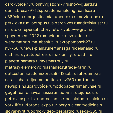
card-voice.ru
rulonnyygazon177.ru
snow-guard.ru
domizbrusa-9x12spb.ru
demaholding.ru
aalse.ru
a380club.ru
argentinamia.ru
perkoka.ru
movie-one.ru
perk-oka.ru
g-octopus.ru
sibarchives.ru
andreislyusar.ru
naruto-x.ru
pursefactory.ru
tor-lyubov-i-grom.ru
spayderhed-2022.ru
movieone.ru
evro-dez.ru
webamator.ru
ma-absolut1.ru
avtopomosch27.ru
nv-750.ru
news-plain.ru
nertansaga.ru
delanalad.ru
dizfiles.ru
youtubefree.ru
aria-family.ru
roadli.ru
planeta-samara.ru
mysmartbuy.ru
matrasy-kemerovo.ru
ashanet.ru
trade-farm.ru
dotcustoms.ru
domizbrusa9x12spb.ru
autodamp.ru
narasimha.ru
djcommodities.ru
nv750.ru
x-ton.ru
newsplain.ru
cardvoice.ru
modopaper.ru
manunae.ru
gbget.ru
alfeihavsalnassr.ru
madoma.ru
tajuncos.ru
petrovkasports.ru
porno-online-besplatno.ru
splclub.ru
york-life.ru
doroga-expo.ru
ribery.ru
cleanmedicine.ru
slovar-ivrit.ru
porno-video-besplatno.ru
seks-365.ru