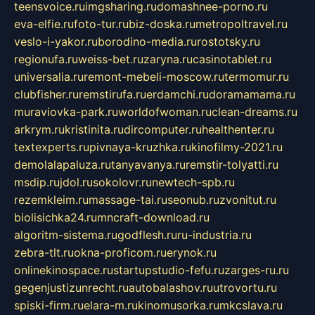
teensvoice.ru
imgsharing.ru
domashnee-porno.ru
eva-elfie.ru
foto-tur.ru
biz-doska.ru
metropoltravel.ru
veslo-i-yakor.ru
borodino-media.ru
rostotsky.ru
regionufa.ru
weiss-bet.ru
zaryna.ru
casinotablet.ru
universalia.ru
remont-mebeli-moscow.ru
termomur.ru
clubfisher.ru
remstirufa.ru
erdamchi.ru
doramamama.ru
muraviovka-park.ru
worldofwoman.ru
clean-dreams.ru
arkrym.ru
kristinita.ru
dircomputer.ru
healthenter.ru
textexperts.ru
pivnaya-kruzhka.ru
kinofilmy-2021.ru
demolalapaluza.ru
tanyavanya.ru
remstir-tolyatti.ru
msdip.ru
jdol.ru
sokolovr.ru
newtech-spb.ru
rezemkleim.ru
massage-tai.ru
seonub.ru
zvonitut.ru
biolisichka24.ru
mncraft-download.ru
algoritm-sistema.ru
godflesh.ru
ru-industria.ru
zebra-tlt.ru
okna-proficom.ru
erynok.ru
onlinekinospace.ru
startupstudio-fefu.ru
zarges-ru.ru
gegenjustizunrecht.ru
autobalashov.ru
utrovortu.ru
spiski-firm.ru
elara-m.ru
kinomusorka.ru
mkcslava.ru