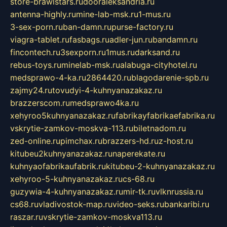
store-brawlstars.ru
dooraleksandria.ru
antenna-highly.ru
mine-lab-msk.ru
1-mus.ru
3-sex-porn.ru
ban-damn.ru
purse-factory.ru
viagra-tablet.ru
fasbags.ru
adler-jun.ru
bandamn.ru
fincontech.ru
3sexporn.ru
1mus.ru
darksand.ru
rebus-toys.ru
minelab-msk.ru
alabuga-cityhotel.ru
medsprawo-4-ka.ru
2864420.ru
blagodarenie-spb.ru
zajmy24.ru
tovudyi-4-kuhnyanazakaz.ru
brazzerscom.ru
medsprawo4ka.ru
xehyroo5kuhnyanazakaz.ru
fabrikayfabrikaefabrika.ru
vskrytie-zamkov-moskva-113.ru
biletnadom.ru
zed-online.ru
pimchax.ru
brazzers-hd.ru
z-host.ru
kitubeu2kuhnyanazakaz.ru
naperekate.ru
kuhnyaofabrikaufabrik.ru
kitubeu-2-kuhnyanazakaz.ru
xehyroo-5-kuhnyanazakaz.ru
cs-68.ru
guzywia-4-kuhnyanazakaz.ru
mir-tk.ru
vlknrussia.ru
cs68.ru
vladivostok-map.ru
video-seks.ru
bankaribi.ru
raszar.ru
vskrytie-zamkov-moskva113.ru