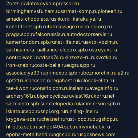
2bets.ru
vintovoykompressor.ru
birminghamvsfulham.ru
sarmat-komp.ru
pioneeri.ru
amadis-chocolate.ru
shkurki-karakulya.ru
kanotiforet.spb.ru
tutmassage.ru
ecolog.org.ru
praga.spb.ru
falcorussia.ru
autodoctorservis.ru
kamertondom.spb.ru
net-life.net.ru
avto-vozim.ru
sakhcamera.ru
alliance-electro.spb.ru
stroyavt.ru
controlweb1.ru
tdsak74.ru
kinzozo-ru.ru
kvotka.ru
iron-snab.ru
costa-bella.ru
eugrus.pp.ru
associaciya39.ru
primexpo.spb.ru
bezmorchin.ru
ia2.ru
cpt21.ru
ispecspb.ru
regahost.ru
kolosok-elita.ru
tae-kwon.ru
consrio.com.ru
insiam.ru
avegainfo.ru
archery161.ru
bigencyclica.ru
vlast16.ru
korru.net
sarmiento.spb.su
extelopedia.ru
lammin-suo.spb.ru
iskatour.spb.ru
snpi.org.ru
running-line.ru
krygeva-spa.ru
chel.net.ru
rust-loco.ru
dugshop.ru
hl-beta.spb.ru
school494.spb.ru
mymubaby.ru
epoha-metalband.ru
ngr.spb.ru
rusgosnews.com