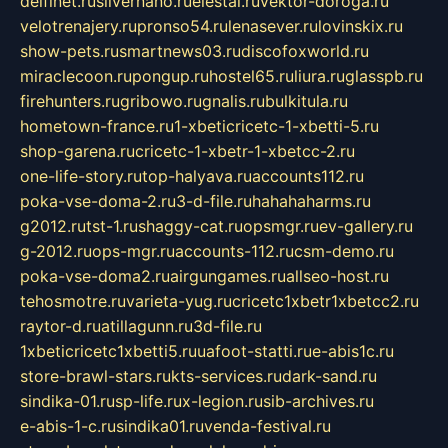
delfinet.ru
silvernano.ru
elestal.ru
vektor-doroga.ru
velotrenajery.ru
pronso54.ru
lenasever.ru
lovinskix.ru
show-pets.ru
smartnews03.ru
discofoxworld.ru
miraclecoon.ru
pongup.ru
hostel65.ru
liura.ru
glasspb.ru
firehunters.ru
gribowo.ru
gnalis.ru
bulkitula.ru
hometown-france.ru
1-xbeticricetc-1-xbetti-5.ru
shop-garena.ru
cricetc-1-xbetr-1-xbetcc-2.ru
one-life-story.ru
top-halyava.ru
accounts112.ru
poka-vse-doma-2.ru
3-d-file.ru
hahahaharms.ru
g2012.ru
tst-1.ru
shaggy-cat.ru
opsmgr.ru
ev-gallery.ru
g-2012.ru
ops-mgr.ru
accounts-112.ru
csm-demo.ru
poka-vse-doma2.ru
airgungames.ru
allseo-host.ru
tehosmotre.ru
varieta-yug.ru
cricetc1xbetr1xbetcc2.ru
raytor-d.ru
atillagunn.ru
3d-file.ru
1xbeticricetc1xbetti5.ru
uafoot-statti.ru
e-abis1c.ru
store-brawl-stars.ru
kts-services.ru
dark-sand.ru
sindika-01.ru
sp-life.ru
x-legion.ru
sib-archives.ru
e-abis-1-c.ru
sindika01.ru
venda-festival.ru