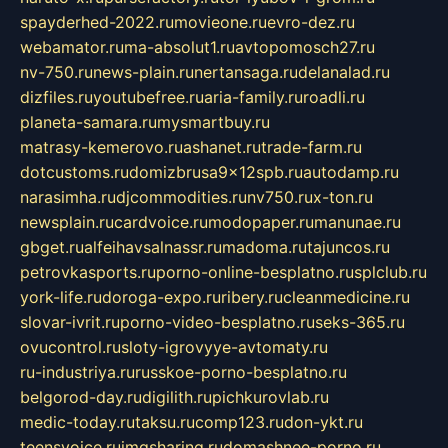
spayderhed-2022.ru
movieone.ru
evro-dez.ru
webamator.ru
ma-absolut1.ru
avtopomosch27.ru
nv-750.ru
news-plain.ru
nertansaga.ru
delanalad.ru
dizfiles.ru
youtubefree.ru
aria-family.ru
roadli.ru
planeta-samara.ru
mysmartbuy.ru
matrasy-kemerovo.ru
ashanet.ru
trade-farm.ru
dotcustoms.ru
domizbrusa9x12spb.ru
autodamp.ru
narasimha.ru
djcommodities.ru
nv750.ru
x-ton.ru
newsplain.ru
cardvoice.ru
modopaper.ru
manunae.ru
gbget.ru
alfeihavsalnassr.ru
madoma.ru
tajuncos.ru
petrovkasports.ru
porno-online-besplatno.ru
splclub.ru
york-life.ru
doroga-expo.ru
ribery.ru
cleanmedicine.ru
slovar-ivrit.ru
porno-video-besplatno.ru
seks-365.ru
ovucontrol.ru
sloty-igrovyye-avtomaty.ru
ru-industriya.ru
russkoe-porno-besplatno.ru
belgorod-day.ru
digilith.ru
pichkurovlab.ru
medic-today.ru
taksu.ru
comp123.ru
don-ykt.ru
teensvoice.ru
imgsharing.ru
domashnee-porno.ru