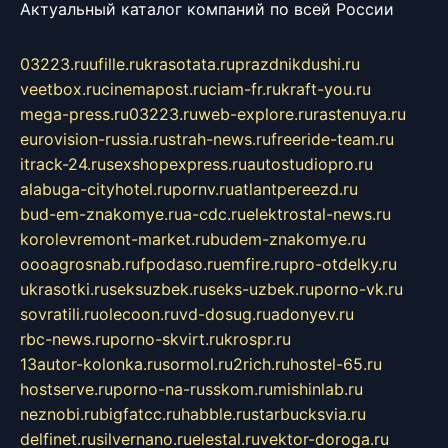
Актуальный каталог компаний по всей России
03223.ru
ufille.ru
krasotata.ru
prazdnikdushi.ru
veetbox.ru
cinemapost.ru
ciam-fr.ru
kraft-you.ru
mega-press.ru
03223.ru
web-explore.ru
rastenuya.ru
eurovision-russia.ru
strah-news.ru
freeride-team.ru
itrack-24.ru
sexshopexpress.ru
autostudiopro.ru
alabuga-cityhotel.ru
pornv.ru
atlantpereezd.ru
bud-em-znakomye.ru
a-cdc.ru
elektrostal-news.ru
korolevremont-market.ru
budem-znakomye.ru
oooagrosnab.ru
fpodaso.ru
emfire.ru
pro-otdelky.ru
ukrasotki.ru
seksuzbek.ru
seks-uzbek.ru
porno-vk.ru
sovratili.ru
olecoon.ru
vd-dosug.ru
adonyev.ru
rbc-news.ru
porno-skvirt.ru
krospr.ru
13autor-kolonka.ru
sormol.ru
2rich.ru
hostel-65.ru
hostserve.ru
porno-na-russkom.ru
mishinlab.ru
neznobi.ru
bigfatcc.ru
habble.ru
starbucksvia.ru
delfinet.ru
silvernano.ru
elestal.ru
vektor-doroga.ru