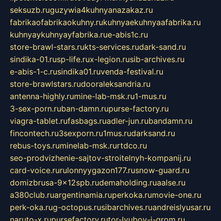
seksuzb.ru
guzywia4kuhnyanazakaz.ru
fabrikaofabrikaokuhny.ru
kuhnyaekuhnyaafabrika.ru
kuhnyaykuhnyayfabrika.ru
e-abis1c.ru
store-brawl-stars.ru
kts-services.ru
dark-sand.ru
sindika-01.ru
sp-life.ru
x-legion.ru
sib-archives.ru
e-abis-1-c.ru
sindika01.ru
venda-festival.ru
store-brawlstars.ru
dooraleksandria.ru
antenna-highly.ru
mine-lab-msk.ru
1-mus.ru
3-sex-porn.ru
ban-damn.ru
purse-factory.ru
viagra-tablet.ru
fasbags.ru
adler-jun.ru
bandamn.ru
fincontech.ru
3sexporn.ru
1mus.ru
darksand.ru
rebus-toys.ru
minelab-msk.ru
rtdco.ru
seo-prodvizhenie-sajtov-stroitelnyh-kompanij.ru
card-voice.ru
rulonnyygazon177.ru
snow-guard.ru
domizbrusa-9x12spb.ru
demaholding.ru
aalse.ru
a380club.ru
argentinamia.ru
perkoka.ru
movie-one.ru
perk-oka.ru
g-octopus.ru
sibarchives.ru
andreislyusar.ru
naruto-x.ru
pursefactory.ru
tor-lyubov-i-grom.ru