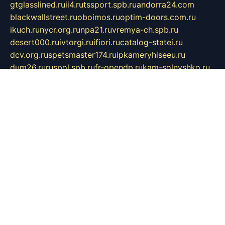
gtglasslined.ru
ii4.ru
tssport.spb.ru
andorra24.com
blackwallstreet.ru
oboimos.ru
optim-doors.com.ru
ikuch.ru
nycr.org.ru
npa21.ru
vremya-ch.spb.ru
desert000.ru
ivtorgi.ru
ifiori.ru
catalog-statei.ru
dcv.org.ru
spetsmaster174.ru
ipkameryhiseeu.ru
dum26.ru
ruspol.spb.ru
fr-opendp.ru
kam-solnyshko.ru
cheyenne-arapaho.ru
sevzapmetal.spb.ru
ted-lapidus.spb.ru
parasite-eliminator.ru
sigma-complete.ru
modernworld.ru
dama-moda.ru
eholot-group.ru
sk-nvkz.ru
DRONGOLD.RU
democratia2.ru
i-farmer.ru
mass-sport.org
jablonex.spb.ru
bookmess.ru
linkword.ru
refineua.com.ru
cs-spec.net.ru
altay-mebel.ru
DNK-THEATRE.RU
mechaniks.spb.ru
ipcamtechage.ru
skosta.ru
a-sun.ru
stroy-ldsp.ru
snowlands.org.ru
childrensshoes.ru
mrlizzy.ru
mebelsofiakrd.ru
bulizhenko.ru
rumantick.net.ru
mtszerno.ru
daily-fishing.ru
glushiteli-v-spb.ru
megasat.org.ru