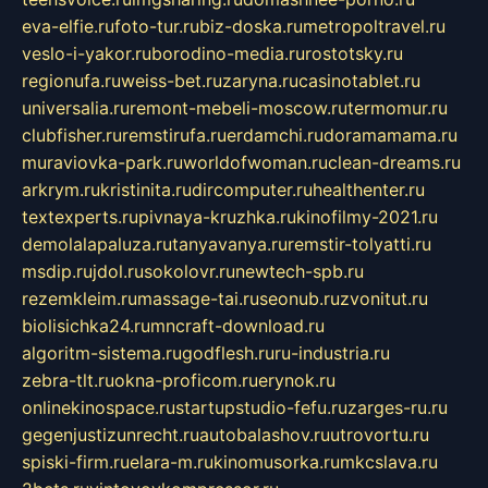
eva-elfie.ru
foto-tur.ru
biz-doska.ru
metropoltravel.ru
veslo-i-yakor.ru
borodino-media.ru
rostotsky.ru
regionufa.ru
weiss-bet.ru
zaryna.ru
casinotablet.ru
universalia.ru
remont-mebeli-moscow.ru
termomur.ru
clubfisher.ru
remstirufa.ru
erdamchi.ru
doramamama.ru
muraviovka-park.ru
worldofwoman.ru
clean-dreams.ru
arkrym.ru
kristinita.ru
dircomputer.ru
healthenter.ru
textexperts.ru
pivnaya-kruzhka.ru
kinofilmy-2021.ru
demolalapaluza.ru
tanyavanya.ru
remstir-tolyatti.ru
msdip.ru
jdol.ru
sokolovr.ru
newtech-spb.ru
rezemkleim.ru
massage-tai.ru
seonub.ru
zvonitut.ru
biolisichka24.ru
mncraft-download.ru
algoritm-sistema.ru
godflesh.ru
ru-industria.ru
zebra-tlt.ru
okna-proficom.ru
erynok.ru
onlinekinospace.ru
startupstudio-fefu.ru
zarges-ru.ru
gegenjustizunrecht.ru
autobalashov.ru
utrovortu.ru
spiski-firm.ru
elara-m.ru
kinomusorka.ru
mkcslava.ru