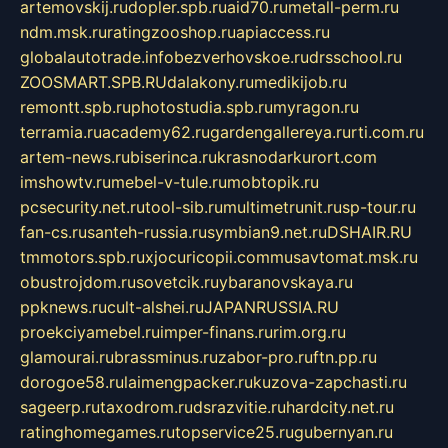
artemovskij.ru
dopler.spb.ru
aid70.ru
metall-perm.ru
ndm.msk.ru
ratingzooshop.ru
apiaccess.ru
globalautotrade.info
bezverhovskoe.ru
drsschool.ru
ZOOSMART.SPB.RU
dalakony.ru
medikijob.ru
remontt.spb.ru
photostudia.spb.ru
myragon.ru
terramia.ru
academy62.ru
gardengallereya.ru
rti.com.ru
artem-news.ru
biserinca.ru
krasnodarkurort.com
imshowtv.ru
mebel-v-tule.ru
mobtopik.ru
pcsecurity.net.ru
tool-sib.ru
multimetrunit.ru
sp-tour.ru
fan-cs.ru
santeh-russia.ru
symbian9.net.ru
DSHAIR.RU
tmmotors.spb.ru
xjocuricopii.com
musavtomat.msk.ru
obustrojdom.ru
sovetcik.ru
ybaranovskaya.ru
ppknews.ru
cult-alshei.ru
JAPANRUSSIA.RU
proekciyamebel.ru
imper-finans.ru
rim.org.ru
glamourai.ru
brassminus.ru
zabor-pro.ru
ftn.pp.ru
dorogoe58.ru
laimengpacker.ru
kuzova-zapchasti.ru
sageerp.ru
taxodrom.ru
dsrazvitie.ru
hardcity.net.ru
ratinghomegames.ru
topservice25.ru
gubernyan.ru