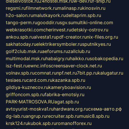
dieselvostok.ru
24hostel.msk.ru
w-dev.ru
f-ship.ru
regsmi.ru
filmnetwork.ru
malinasp.ru
kinosvin.ru
h2o-salon.ru
malutkayork.ru
deltaprim.spb.ru
tango-perm.ru
gooddir.ru
sgv.su
multiki-online.com
webkrasotki.com
cherinvest.ru
detskiy-ostrov.ru
ankou.spb.ru
alvesta1.ru
pdf-creator.ru
nix-files.org.ru
sakhatoday.ru
elektrikersymboler.ru
sputnikyes.ru
golf2club.msk.ru
aeforums.ru
zallclub.ru
multimodal.msk.ru
habaigry.ru
haikko.ru
sobakopedia.ru
isz-fest.ru
ewnc.info
screensaver-clock.net.ru
volnav.spb.ru
comnat.ru
npf.net.ru
7bit.pp.ru
kalugatur.ru
tesiaes.ru
card.com.ru
kazanka.spb.ru
gildiya-kuznecov.ru
kameryboavision.ru
griffoncom.spb.ru
fabrika-emotsiy.ru
PARK-MATROSOVA.RU
agat.spb.ru
avtoyurist-moskva1.ru
hardware.org.ru
схема-авто.рф
dg-lab.ru
angrup.ru
recruiter.spb.ru
music8.spb.ru
krsk124.ru
kubok.spb.ru
romanofforex.ru