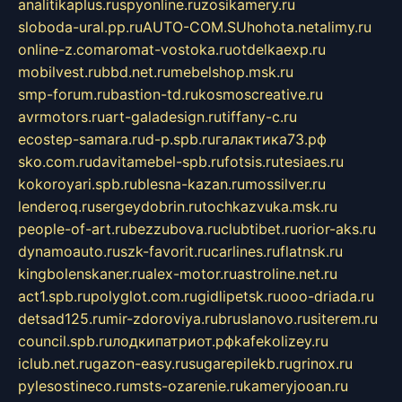
analitikaplus.ru
spyonline.ru
zosikamery.ru
sloboda-ural.pp.ru
AUTO-COM.SU
hohota.net
alimy.ru
online-z.com
aromat-vostoka.ru
otdelkaexp.ru
mobilvest.ru
bbd.net.ru
mebelshop.msk.ru
smp-forum.ru
bastion-td.ru
kosmoscreative.ru
avrmotors.ru
art-galadesign.ru
tiffany-c.ru
ecostep-samara.ru
d-p.spb.ru
галактика73.рф
sko.com.ru
davitamebel-spb.ru
fotsis.ru
tesiaes.ru
kokoroyari.spb.ru
blesna-kazan.ru
mossilver.ru
lenderoq.ru
sergeydobrin.ru
tochkazvuka.msk.ru
people-of-art.ru
bezzubova.ru
clubtibet.ru
orior-aks.ru
dynamoauto.ru
szk-favorit.ru
carlines.ru
flatnsk.ru
kingbolenskaner.ru
alex-motor.ru
astroline.net.ru
act1.spb.ru
polyglot.com.ru
gidlipetsk.ru
ooo-driada.ru
detsad125.ru
mir-zdoroviya.ru
bruslanovo.ru
siterem.ru
council.spb.ru
лодкипатриот.рф
kafekolizey.ru
iclub.net.ru
gazon-easy.ru
sugarepilekb.ru
grinox.ru
pylesostineco.ru
msts-ozarenie.ru
kameryjooan.ru