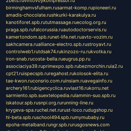
2bets.ru
vintovoykompressor.ru
birminghamvsfulham.ru
sarmat-komp.ru
pioneeri.ru
amadis-chocolate.ru
shkurki-karakulya.ru
kanotiforet.spb.ru
tutmassage.ru
ecolog.org.ru
praga.spb.ru
falcorussia.ru
autodoctorservis.ru
kamertondom.spb.ru
net-life.net.ru
avto-vozim.ru
sakhcamera.ru
alliance-electro.spb.ru
stroyavt.ru
controlweb1.ru
tdsak74.ru
kinzozo-ru.ru
kvotka.ru
iron-snab.ru
costa-bella.ru
eugrus.pp.ru
associaciya39.ru
primexpo.spb.ru
bezmorchin.ru
ia2.ru
cpt21.ru
ispecspb.ru
regahost.ru
kolosok-elita.ru
tae-kwon.ru
consrio.com.ru
insiam.ru
avegainfo.ru
archery161.ru
bigencyclica.ru
vlast16.ru
korru.net
sarmiento.spb.su
extelopedia.ru
lammin-suo.spb.ru
iskatour.spb.ru
snpi.org.ru
running-line.ru
krygeva-spa.ru
chel.net.ru
rust-loco.ru
dugshop.ru
hl-beta.spb.ru
school494.spb.ru
mymubaby.ru
epoha-metalband.ru
ngr.spb.ru
rusgosnews.com