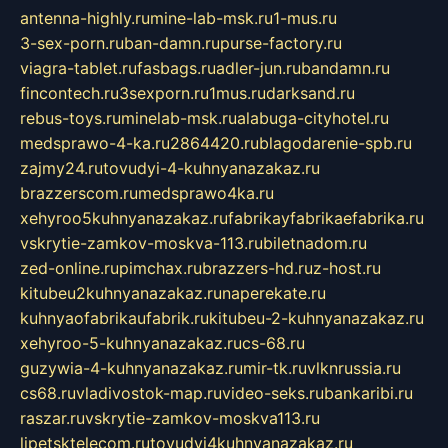
antenna-highly.ru
mine-lab-msk.ru
1-mus.ru
3-sex-porn.ru
ban-damn.ru
purse-factory.ru
viagra-tablet.ru
fasbags.ru
adler-jun.ru
bandamn.ru
fincontech.ru
3sexporn.ru
1mus.ru
darksand.ru
rebus-toys.ru
minelab-msk.ru
alabuga-cityhotel.ru
medsprawo-4-ka.ru
2864420.ru
blagodarenie-spb.ru
zajmy24.ru
tovudyi-4-kuhnyanazakaz.ru
brazzerscom.ru
medsprawo4ka.ru
xehyroo5kuhnyanazakaz.ru
fabrikayfabrikaefabrika.ru
vskrytie-zamkov-moskva-113.ru
biletnadom.ru
zed-online.ru
pimchax.ru
brazzers-hd.ru
z-host.ru
kitubeu2kuhnyanazakaz.ru
naperekate.ru
kuhnyaofabrikaufabrik.ru
kitubeu-2-kuhnyanazakaz.ru
xehyroo-5-kuhnyanazakaz.ru
cs-68.ru
guzywia-4-kuhnyanazakaz.ru
mir-tk.ru
vlknrussia.ru
cs68.ru
vladivostok-map.ru
video-seks.ru
bankaribi.ru
raszar.ru
vskrytie-zamkov-moskva113.ru
lipetsktelecom.ru
tovudyi4kuhnyanazakaz.ru