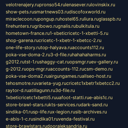
velotrenajery.ru
pronso54.ru
lenasever.ru
lovinskix.ru
show-pets.ru
smartnews03.ru
discofoxworld.ru
miraclecoon.ru
pongup.ru
hostel65.ru
liura.ru
glasspb.ru
firehunters.ru
gribowo.ru
gnalis.ru
bulkitula.ru
hometown-france.ru
1-xbeticricetc-1-xbetti-5.ru
shop-garena.ru
cricetc-1-xbetr-1-xbetcc-2.ru
one-life-story.ru
top-halyava.ru
accounts112.ru
poka-vse-doma-2.ru
3-d-file.ru
hahahaharms.ru
g2012.ru
tst-1.ru
shaggy-cat.ru
opsmgr.ru
ev-gallery.ru
g-2012.ru
ops-mgr.ru
accounts-112.ru
csm-demo.ru
poka-vse-doma2.ru
airgungames.ru
allseo-host.ru
tehosmotre.ru
varieta-yug.ru
cricetc1xbetr1xbetcc2.ru
raytor-d.ru
atillagunn.ru
3d-file.ru
1xbeticricetc1xbetti5.ru
uafoot-statti.ru
e-abis1c.ru
store-brawl-stars.ru
kts-services.ru
dark-sand.ru
sindika-01.ru
sp-life.ru
x-legion.ru
sib-archives.ru
e-abis-1-c.ru
sindika01.ru
venda-festival.ru
store-brawlstars.ru
dooraleksandria.ru