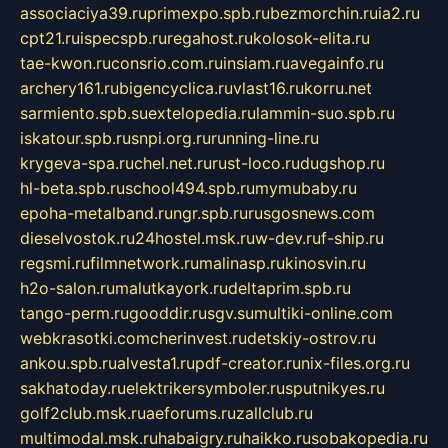
associaciya39.ru
primexpo.spb.ru
bezmorchin.ru
ia2.ru
cpt21.ru
ispecspb.ru
regahost.ru
kolosok-elita.ru
tae-kwon.ru
consrio.com.ru
insiam.ru
avegainfo.ru
archery161.ru
bigencyclica.ru
vlast16.ru
korru.net
sarmiento.spb.su
extelopedia.ru
lammin-suo.spb.ru
iskatour.spb.ru
snpi.org.ru
running-line.ru
krygeva-spa.ru
chel.net.ru
rust-loco.ru
dugshop.ru
hl-beta.spb.ru
school494.spb.ru
mymubaby.ru
epoha-metalband.ru
ngr.spb.ru
rusgosnews.com
dieselvostok.ru
24hostel.msk.ru
w-dev.ru
f-ship.ru
regsmi.ru
filmnetwork.ru
malinasp.ru
kinosvin.ru
h2o-salon.ru
malutkayork.ru
deltaprim.spb.ru
tango-perm.ru
gooddir.ru
sgv.su
multiki-online.com
webkrasotki.com
cherinvest.ru
detskiy-ostrov.ru
ankou.spb.ru
alvesta1.ru
pdf-creator.ru
nix-files.org.ru
sakhatoday.ru
elektrikersymboler.ru
sputnikyes.ru
golf2club.msk.ru
aeforums.ru
zallclub.ru
multimodal.msk.ru
habaigry.ru
haikko.ru
sobakopedia.ru