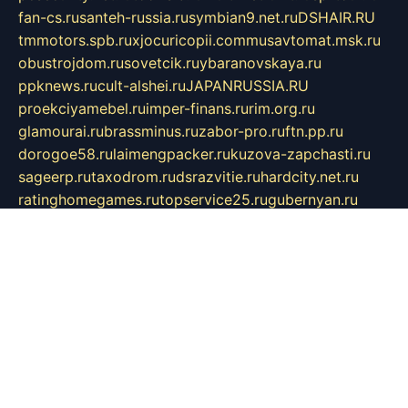
fan-cs.ru
santeh-russia.ru
symbian9.net.ru
DSHAIR.RU
tmmotors.spb.ru
xjocuricopii.com
musavtomat.msk.ru
obustrojdom.ru
sovetcik.ru
ybaranovskaya.ru
ppknews.ru
cult-alshei.ru
JAPANRUSSIA.RU
proekciyamebel.ru
imper-finans.ru
rim.org.ru
glamourai.ru
brassminus.ru
zabor-pro.ru
ftn.pp.ru
dorogoe58.ru
laimengpacker.ru
kuzova-zapchasti.ru
sageerp.ru
taxodrom.ru
dsrazvitie.ru
hardcity.net.ru
ratinghomegames.ru
topservice25.ru
gubernyan.ru
gtglasslined.ru
ii4.ru
tssport.spb.ru
andorra24.com
blackwallstreet.ru
oboimos.ru
optim-doors.com.ru
ikuch.ru
nycr.org.ru
npa21.ru
vremya-ch.spb.ru
desert000.ru
ivtorgi.ru
ifiori.ru
catalog-statei.ru
dcv.org.ru
spetsmaster174.ru
ipkameryhiseeu.ru
dum26.ru
ruspol.spb.ru
fr-opendp.ru
kam-solnyshko.ru
cheyenne-arapaho.ru
sevzapmetal.spb.ru
ted-lapidus.spb.ru
parasite-eliminator.ru
sigma-complete.ru
modernworld.ru
dama-moda.ru