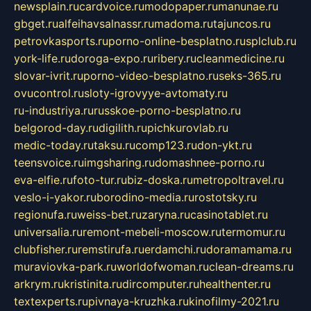
newsplain.ru
cardvoice.ru
modopaper.ru
manunae.ru
gbget.ru
alfeihavsalnassr.ru
madoma.ru
tajuncos.ru
petrovkasports.ru
porno-online-besplatno.ru
splclub.ru
york-life.ru
doroga-expo.ru
ribery.ru
cleanmedicine.ru
slovar-ivrit.ru
porno-video-besplatno.ru
seks-365.ru
ovucontrol.ru
sloty-igrovyye-avtomaty.ru
ru-industriya.ru
russkoe-porno-besplatno.ru
belgorod-day.ru
digilith.ru
pichkurovlab.ru
medic-today.ru
taksu.ru
comp123.ru
don-ykt.ru
teensvoice.ru
imgsharing.ru
domashnee-porno.ru
eva-elfie.ru
foto-tur.ru
biz-doska.ru
metropoltravel.ru
veslo-i-yakor.ru
borodino-media.ru
rostotsky.ru
regionufa.ru
weiss-bet.ru
zaryna.ru
casinotablet.ru
universalia.ru
remont-mebeli-moscow.ru
termomur.ru
clubfisher.ru
remstirufa.ru
erdamchi.ru
doramamama.ru
muraviovka-park.ru
worldofwoman.ru
clean-dreams.ru
arkrym.ru
kristinita.ru
dircomputer.ru
healthenter.ru
textexperts.ru
pivnaya-kruzhka.ru
kinofilmy-2021.ru