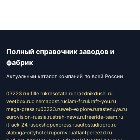
Полный справочник заводов и
фабрик
Актуальный каталог компаний по всей России
03223.ru
ufille.ru
krasotata.ru
prazdnikdushi.ru
veetbox.ru
cinemapost.ru
ciam-fr.ru
kraft-you.ru
mega-press.ru
03223.ru
web-explore.ru
rastenuya.ru
eurovision-russia.ru
strah-news.ru
freeride-team.ru
itrack-24.ru
sexshopexpress.ru
autostudiopro.ru
alabuga-cityhotel.ru
pornv.ru
atlantpereezd.ru