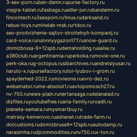
3-sex-porn.ru
ban-damn.ru
purse-factory.ru
viagra-tablet.ru
fasbags.ru
adler-jun.ru
bandamn.ru
fincontech.ru
3sexporn.ru
1mus.ru
darksand.ru
rebus-toys.ru
minelab-msk.ru
rtdco.ru
seo-prodvizhenie-sajtov-stroitelnyh-kompanij.ru
card-voice.ru
rulonnyygazon177.ru
snow-guard.ru
domizbrusa-9x12spb.ru
demaholding.ru
aalse.ru
a380club.ru
argentinamia.ru
perkoka.ru
movie-one.ru
perk-oka.ru
g-octopus.ru
sibarchives.ru
andreislyusar.ru
naruto-x.ru
pursefactory.ru
tor-lyubov-i-grom.ru
spayderhed-2022.ru
movieone.ru
evro-dez.ru
webamator.ru
ma-absolut1.ru
avtopomosch27.ru
nv-750.ru
news-plain.ru
nertansaga.ru
delanalad.ru
dizfiles.ru
youtubefree.ru
aria-family.ru
roadli.ru
planeta-samara.ru
mysmartbuy.ru
matrasy-kemerovo.ru
ashanet.ru
trade-farm.ru
dotcustoms.ru
domizbrusa9x12spb.ru
autodamp.ru
narasimha.ru
djcommodities.ru
nv750.ru
x-ton.ru