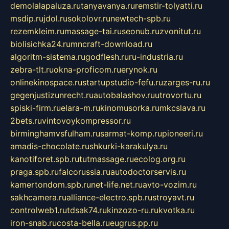
demolalapaluza.ru
tanyavanya.ru
remstir-tolyatti.ru
msdip.ru
jdol.ru
sokolovr.ru
newtech-spb.ru
rezemkleim.ru
massage-tai.ru
seonub.ru
zvonitut.ru
biolisichka24.ru
mncraft-download.ru
algoritm-sistema.ru
godflesh.ru
ru-industria.ru
zebra-tlt.ru
okna-proficom.ru
erynok.ru
onlinekinospace.ru
startupstudio-fefu.ru
zarges-ru.ru
gegenjustizunrecht.ru
autobalashov.ru
utrovortu.ru
spiski-firm.ru
elara-m.ru
kinomusorka.ru
mkcslava.ru
2bets.ru
vintovoykompressor.ru
birminghamvsfulham.ru
sarmat-komp.ru
pioneeri.ru
amadis-chocolate.ru
shkurki-karakulya.ru
kanotiforet.spb.ru
tutmassage.ru
ecolog.org.ru
praga.spb.ru
falcorussia.ru
autodoctorservis.ru
kamertondom.spb.ru
net-life.net.ru
avto-vozim.ru
sakhcamera.ru
alliance-electro.spb.ru
stroyavt.ru
controlweb1.ru
tdsak74.ru
kinzozo-ru.ru
kvotka.ru
iron-snab.ru
costa-bella.ru
eugrus.pp.ru