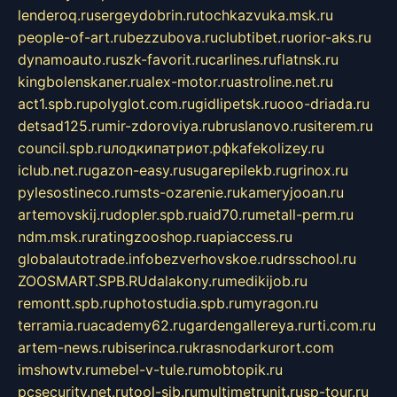
lenderoq.ru
sergeydobrin.ru
tochkazvuka.msk.ru
people-of-art.ru
bezzubova.ru
clubtibet.ru
orior-aks.ru
dynamoauto.ru
szk-favorit.ru
carlines.ru
flatnsk.ru
kingbolenskaner.ru
alex-motor.ru
astroline.net.ru
act1.spb.ru
polyglot.com.ru
gidlipetsk.ru
ooo-driada.ru
detsad125.ru
mir-zdoroviya.ru
bruslanovo.ru
siterem.ru
council.spb.ru
лодкипатриот.рф
kafekolizey.ru
iclub.net.ru
gazon-easy.ru
sugarepilekb.ru
grinox.ru
pylesostineco.ru
msts-ozarenie.ru
kameryjooan.ru
artemovskij.ru
dopler.spb.ru
aid70.ru
metall-perm.ru
ndm.msk.ru
ratingzooshop.ru
apiaccess.ru
globalautotrade.info
bezverhovskoe.ru
drsschool.ru
ZOOSMART.SPB.RU
dalakony.ru
medikijob.ru
remontt.spb.ru
photostudia.spb.ru
myragon.ru
terramia.ru
academy62.ru
gardengallereya.ru
rti.com.ru
artem-news.ru
biserinca.ru
krasnodarkurort.com
imshowtv.ru
mebel-v-tule.ru
mobtopik.ru
pcsecurity.net.ru
tool-sib.ru
multimetrunit.ru
sp-tour.ru