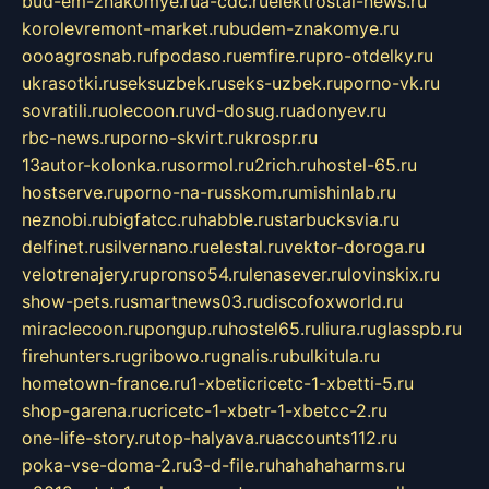
bud-em-znakomye.ru
a-cdc.ru
elektrostal-news.ru
korolevremont-market.ru
budem-znakomye.ru
oooagrosnab.ru
fpodaso.ru
emfire.ru
pro-otdelky.ru
ukrasotki.ru
seksuzbek.ru
seks-uzbek.ru
porno-vk.ru
sovratili.ru
olecoon.ru
vd-dosug.ru
adonyev.ru
rbc-news.ru
porno-skvirt.ru
krospr.ru
13autor-kolonka.ru
sormol.ru
2rich.ru
hostel-65.ru
hostserve.ru
porno-na-russkom.ru
mishinlab.ru
neznobi.ru
bigfatcc.ru
habble.ru
starbucksvia.ru
delfinet.ru
silvernano.ru
elestal.ru
vektor-doroga.ru
velotrenajery.ru
pronso54.ru
lenasever.ru
lovinskix.ru
show-pets.ru
smartnews03.ru
discofoxworld.ru
miraclecoon.ru
pongup.ru
hostel65.ru
liura.ru
glasspb.ru
firehunters.ru
gribowo.ru
gnalis.ru
bulkitula.ru
hometown-france.ru
1-xbeticricetc-1-xbetti-5.ru
shop-garena.ru
cricetc-1-xbetr-1-xbetcc-2.ru
one-life-story.ru
top-halyava.ru
accounts112.ru
poka-vse-doma-2.ru
3-d-file.ru
hahahaharms.ru