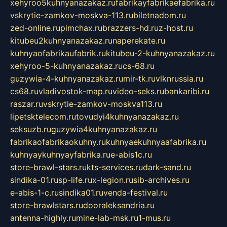
xehyroo5kuhnyanazakaz.ru
fabrikayfabrikaefabrika.ru
vskrytie-zamkov-moskva-113.ru
biletnadom.ru
zed-online.ru
pimchax.ru
brazzers-hd.ru
z-host.ru
kitubeu2kuhnyanazakaz.ru
naperekate.ru
kuhnyaofabrikaufabrik.ru
kitubeu-2-kuhnyanazakaz.ru
xehyroo-5-kuhnyanazakaz.ru
cs-68.ru
guzywia-4-kuhnyanazakaz.ru
mir-tk.ru
vlknrussia.ru
cs68.ru
vladivostok-map.ru
video-seks.ru
bankaribi.ru
raszar.ru
vskrytie-zamkov-moskva113.ru
lipetsktelecom.ru
tovudyi4kuhnyanazakaz.ru
seksuzb.ru
guzywia4kuhnyanazakaz.ru
fabrikaofabrikaokuhny.ru
kuhnyaekuhnyaafabrika.ru
kuhnyaykuhnyayfabrika.ru
e-abis1c.ru
store-brawl-stars.ru
kts-services.ru
dark-sand.ru
sindika-01.ru
sp-life.ru
x-legion.ru
sib-archives.ru
e-abis-1-c.ru
sindika01.ru
venda-festival.ru
store-brawlstars.ru
dooraleksandria.ru
antenna-highly.ru
mine-lab-msk.ru
1-mus.ru