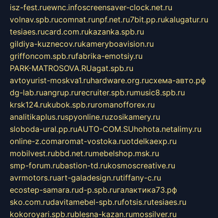
isz-fest.ru
ewnc.info
screensaver-clock.net.ru
volnav.spb.ru
comnat.ru
npf.net.ru
7bit.pp.ru
kalugatur.ru
tesiaes.ru
card.com.ru
kazanka.spb.ru
gildiya-kuznecov.ru
kameryboavision.ru
griffoncom.spb.ru
fabrika-emotsiy.ru
PARK-MATROSOVA.RU
agat.spb.ru
avtoyurist-moskva1.ru
hardware.org.ru
схема-авто.рф
dg-lab.ru
angrup.ru
recruiter.spb.ru
music8.spb.ru
krsk124.ru
kubok.spb.ru
romanofforex.ru
analitikaplus.ru
spyonline.ru
zosikamery.ru
sloboda-ural.pp.ru
AUTO-COM.SU
hohota.net
alimy.ru
online-z.com
aromat-vostoka.ru
otdelkaexp.ru
mobilvest.ru
bbd.net.ru
mebelshop.msk.ru
smp-forum.ru
bastion-td.ru
kosmoscreative.ru
avrmotors.ru
art-galadesign.ru
tiffany-c.ru
ecostep-samara.ru
d-p.spb.ru
галактика73.рф
sko.com.ru
davitamebel-spb.ru
fotsis.ru
tesiaes.ru
kokoroyari.spb.ru
blesna-kazan.ru
mossilver.ru