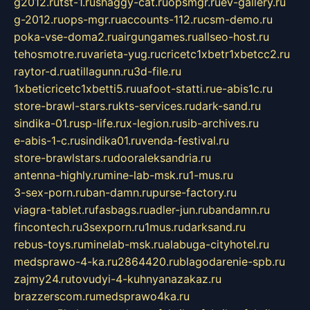
g2012.ru
tst-1.ru
shaggy-cat.ru
opsmgr.ru
ev-gallery.ru
g-2012.ru
ops-mgr.ru
accounts-112.ru
csm-demo.ru
poka-vse-doma2.ru
airgungames.ru
allseo-host.ru
tehosmotre.ru
varieta-yug.ru
cricetc1xbetr1xbetcc2.ru
raytor-d.ru
atillagunn.ru
3d-file.ru
1xbeticricetc1xbetti5.ru
uafoot-statti.ru
e-abis1c.ru
store-brawl-stars.ru
kts-services.ru
dark-sand.ru
sindika-01.ru
sp-life.ru
x-legion.ru
sib-archives.ru
e-abis-1-c.ru
sindika01.ru
venda-festival.ru
store-brawlstars.ru
dooraleksandria.ru
antenna-highly.ru
mine-lab-msk.ru
1-mus.ru
3-sex-porn.ru
ban-damn.ru
purse-factory.ru
viagra-tablet.ru
fasbags.ru
adler-jun.ru
bandamn.ru
fincontech.ru
3sexporn.ru
1mus.ru
darksand.ru
rebus-toys.ru
minelab-msk.ru
alabuga-cityhotel.ru
medsprawo-4-ka.ru
2864420.ru
blagodarenie-spb.ru
zajmy24.ru
tovudyi-4-kuhnyanazakaz.ru
brazzerscom.ru
medsprawo4ka.ru