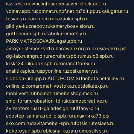
isz-fest.ru
ewnc.info
screensaver-clock.net.ru
volnav.spb.ru
comnat.ru
npf.net.ru
7bit.pp.ru
kalugatur.ru
tesiaes.ru
card.com.ru
kazanka.spb.ru
gildiya-kuznecov.ru
kameryboavision.ru
griffoncom.spb.ru
fabrika-emotsiy.ru
PARK-MATROSOVA.RU
agat.spb.ru
avtoyurist-moskva1.ru
hardware.org.ru
схема-авто.рф
dg-lab.ru
angrup.ru
recruiter.spb.ru
music8.spb.ru
krsk124.ru
kubok.spb.ru
romanofforex.ru
analitikaplus.ru
spyonline.ru
zosikamery.ru
sloboda-ural.pp.ru
AUTO-COM.SU
hohota.net
alimy.ru
online-z.com
aromat-vostoka.ru
otdelkaexp.ru
mobilvest.ru
bbd.net.ru
mebelshop.msk.ru
smp-forum.ru
bastion-td.ru
kosmoscreative.ru
avrmotors.ru
art-galadesign.ru
tiffany-c.ru
ecostep-samara.ru
d-p.spb.ru
галактика73.рф
sko.com.ru
davitamebel-spb.ru
fotsis.ru
tesiaes.ru
kokoroyari.spb.ru
blesna-kazan.ru
mossilver.ru