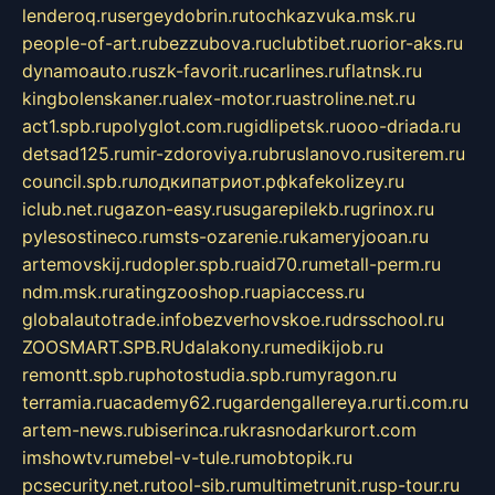
lenderoq.ru
sergeydobrin.ru
tochkazvuka.msk.ru
people-of-art.ru
bezzubova.ru
clubtibet.ru
orior-aks.ru
dynamoauto.ru
szk-favorit.ru
carlines.ru
flatnsk.ru
kingbolenskaner.ru
alex-motor.ru
astroline.net.ru
act1.spb.ru
polyglot.com.ru
gidlipetsk.ru
ooo-driada.ru
detsad125.ru
mir-zdoroviya.ru
bruslanovo.ru
siterem.ru
council.spb.ru
лодкипатриот.рф
kafekolizey.ru
iclub.net.ru
gazon-easy.ru
sugarepilekb.ru
grinox.ru
pylesostineco.ru
msts-ozarenie.ru
kameryjooan.ru
artemovskij.ru
dopler.spb.ru
aid70.ru
metall-perm.ru
ndm.msk.ru
ratingzooshop.ru
apiaccess.ru
globalautotrade.info
bezverhovskoe.ru
drsschool.ru
ZOOSMART.SPB.RU
dalakony.ru
medikijob.ru
remontt.spb.ru
photostudia.spb.ru
myragon.ru
terramia.ru
academy62.ru
gardengallereya.ru
rti.com.ru
artem-news.ru
biserinca.ru
krasnodarkurort.com
imshowtv.ru
mebel-v-tule.ru
mobtopik.ru
pcsecurity.net.ru
tool-sib.ru
multimetrunit.ru
sp-tour.ru