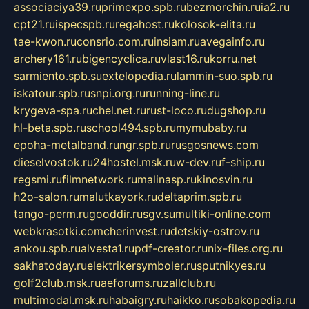
associaciya39.ru
primexpo.spb.ru
bezmorchin.ru
ia2.ru
cpt21.ru
ispecspb.ru
regahost.ru
kolosok-elita.ru
tae-kwon.ru
consrio.com.ru
insiam.ru
avegainfo.ru
archery161.ru
bigencyclica.ru
vlast16.ru
korru.net
sarmiento.spb.su
extelopedia.ru
lammin-suo.spb.ru
iskatour.spb.ru
snpi.org.ru
running-line.ru
krygeva-spa.ru
chel.net.ru
rust-loco.ru
dugshop.ru
hl-beta.spb.ru
school494.spb.ru
mymubaby.ru
epoha-metalband.ru
ngr.spb.ru
rusgosnews.com
dieselvostok.ru
24hostel.msk.ru
w-dev.ru
f-ship.ru
regsmi.ru
filmnetwork.ru
malinasp.ru
kinosvin.ru
h2o-salon.ru
malutkayork.ru
deltaprim.spb.ru
tango-perm.ru
gooddir.ru
sgv.su
multiki-online.com
webkrasotki.com
cherinvest.ru
detskiy-ostrov.ru
ankou.spb.ru
alvesta1.ru
pdf-creator.ru
nix-files.org.ru
sakhatoday.ru
elektrikersymboler.ru
sputnikyes.ru
golf2club.msk.ru
aeforums.ru
zallclub.ru
multimodal.msk.ru
habaigry.ru
haikko.ru
sobakopedia.ru