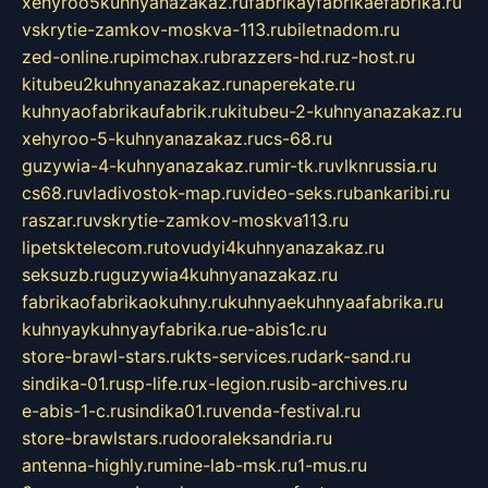
xehyroo5kuhnyanazakaz.ru
fabrikayfabrikaefabrika.ru
vskrytie-zamkov-moskva-113.ru
biletnadom.ru
zed-online.ru
pimchax.ru
brazzers-hd.ru
z-host.ru
kitubeu2kuhnyanazakaz.ru
naperekate.ru
kuhnyaofabrikaufabrik.ru
kitubeu-2-kuhnyanazakaz.ru
xehyroo-5-kuhnyanazakaz.ru
cs-68.ru
guzywia-4-kuhnyanazakaz.ru
mir-tk.ru
vlknrussia.ru
cs68.ru
vladivostok-map.ru
video-seks.ru
bankaribi.ru
raszar.ru
vskrytie-zamkov-moskva113.ru
lipetsktelecom.ru
tovudyi4kuhnyanazakaz.ru
seksuzb.ru
guzywia4kuhnyanazakaz.ru
fabrikaofabrikaokuhny.ru
kuhnyaekuhnyaafabrika.ru
kuhnyaykuhnyayfabrika.ru
e-abis1c.ru
store-brawl-stars.ru
kts-services.ru
dark-sand.ru
sindika-01.ru
sp-life.ru
x-legion.ru
sib-archives.ru
e-abis-1-c.ru
sindika01.ru
venda-festival.ru
store-brawlstars.ru
dooraleksandria.ru
antenna-highly.ru
mine-lab-msk.ru
1-mus.ru