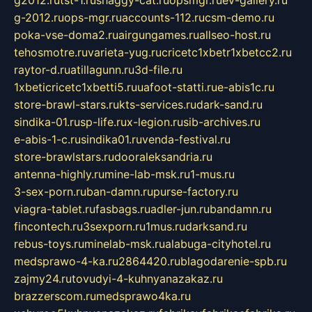
g-2012.ru
ops-mgr.ru
accounts-112.ru
csm-demo.ru
poka-vse-doma2.ru
airgungames.ru
allseo-host.ru
tehosmotre.ru
varieta-yug.ru
cricetc1xbetr1xbetcc2.ru
raytor-d.ru
atillagunn.ru
3d-file.ru
1xbeticricetc1xbetti5.ru
uafoot-statti.ru
e-abis1c.ru
store-brawl-stars.ru
kts-services.ru
dark-sand.ru
sindika-01.ru
sp-life.ru
x-legion.ru
sib-archives.ru
e-abis-1-c.ru
sindika01.ru
venda-festival.ru
store-brawlstars.ru
dooraleksandria.ru
antenna-highly.ru
mine-lab-msk.ru
1-mus.ru
3-sex-porn.ru
ban-damn.ru
purse-factory.ru
viagra-tablet.ru
fasbags.ru
adler-jun.ru
bandamn.ru
fincontech.ru
3sexporn.ru
1mus.ru
darksand.ru
rebus-toys.ru
minelab-msk.ru
alabuga-cityhotel.ru
medsprawo-4-ka.ru
2864420.ru
blagodarenie-spb.ru
zajmy24.ru
tovudyi-4-kuhnyanazakaz.ru
brazzerscom.ru
medsprawo4ka.ru