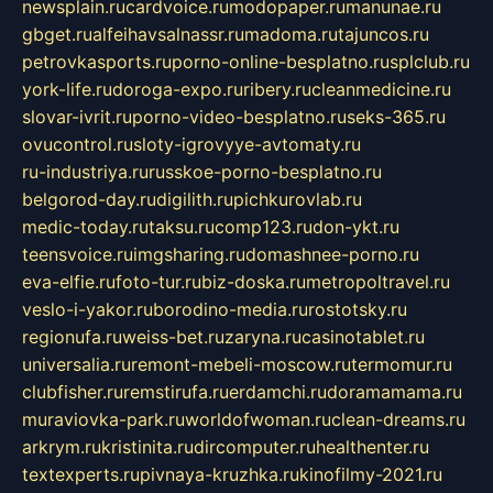
newsplain.ru
cardvoice.ru
modopaper.ru
manunae.ru
gbget.ru
alfeihavsalnassr.ru
madoma.ru
tajuncos.ru
petrovkasports.ru
porno-online-besplatno.ru
splclub.ru
york-life.ru
doroga-expo.ru
ribery.ru
cleanmedicine.ru
slovar-ivrit.ru
porno-video-besplatno.ru
seks-365.ru
ovucontrol.ru
sloty-igrovyye-avtomaty.ru
ru-industriya.ru
russkoe-porno-besplatno.ru
belgorod-day.ru
digilith.ru
pichkurovlab.ru
medic-today.ru
taksu.ru
comp123.ru
don-ykt.ru
teensvoice.ru
imgsharing.ru
domashnee-porno.ru
eva-elfie.ru
foto-tur.ru
biz-doska.ru
metropoltravel.ru
veslo-i-yakor.ru
borodino-media.ru
rostotsky.ru
regionufa.ru
weiss-bet.ru
zaryna.ru
casinotablet.ru
universalia.ru
remont-mebeli-moscow.ru
termomur.ru
clubfisher.ru
remstirufa.ru
erdamchi.ru
doramamama.ru
muraviovka-park.ru
worldofwoman.ru
clean-dreams.ru
arkrym.ru
kristinita.ru
dircomputer.ru
healthenter.ru
textexperts.ru
pivnaya-kruzhka.ru
kinofilmy-2021.ru