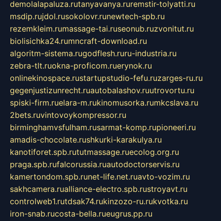
demolalapaluza.ru
tanyavanya.ru
remstir-tolyatti.ru
msdip.ru
jdol.ru
sokolovr.ru
newtech-spb.ru
rezemkleim.ru
massage-tai.ru
seonub.ru
zvonitut.ru
biolisichka24.ru
mncraft-download.ru
algoritm-sistema.ru
godflesh.ru
ru-industria.ru
zebra-tlt.ru
okna-proficom.ru
erynok.ru
onlinekinospace.ru
startupstudio-fefu.ru
zarges-ru.ru
gegenjustizunrecht.ru
autobalashov.ru
utrovortu.ru
spiski-firm.ru
elara-m.ru
kinomusorka.ru
mkcslava.ru
2bets.ru
vintovoykompressor.ru
birminghamvsfulham.ru
sarmat-komp.ru
pioneeri.ru
amadis-chocolate.ru
shkurki-karakulya.ru
kanotiforet.spb.ru
tutmassage.ru
ecolog.org.ru
praga.spb.ru
falcorussia.ru
autodoctorservis.ru
kamertondom.spb.ru
net-life.net.ru
avto-vozim.ru
sakhcamera.ru
alliance-electro.spb.ru
stroyavt.ru
controlweb1.ru
tdsak74.ru
kinzozo-ru.ru
kvotka.ru
iron-snab.ru
costa-bella.ru
eugrus.pp.ru