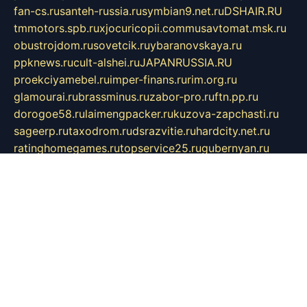
fan-cs.ru
santeh-russia.ru
symbian9.net.ru
DSHAIR.RU
tmmotors.spb.ru
xjocuricopii.com
musavtomat.msk.ru
obustrojdom.ru
sovetcik.ru
ybaranovskaya.ru
ppknews.ru
cult-alshei.ru
JAPANRUSSIA.RU
proekciyamebel.ru
imper-finans.ru
rim.org.ru
glamourai.ru
brassminus.ru
zabor-pro.ru
ftn.pp.ru
dorogoe58.ru
laimengpacker.ru
kuzova-zapchasti.ru
sageerp.ru
taxodrom.ru
dsrazvitie.ru
hardcity.net.ru
ratinghomegames.ru
topservice25.ru
gubernyan.ru
gtglasslined.ru
ii4.ru
tssport.spb.ru
andorra24.com
blackwallstreet.ru
oboimos.ru
optim-doors.com.ru
ikuch.ru
nycr.org.ru
npa21.ru
vremya-ch.spb.ru
desert000.ru
ivtorgi.ru
ifiori.ru
catalog-statei.ru
dcv.org.ru
spetsmaster174.ru
ipkameryhiseeu.ru
dum26.ru
ruspol.spb.ru
fr-opendp.ru
kam-solnyshko.ru
cheyenne-arapaho.ru
sevzapmetal.spb.ru
ted-lapidus.spb.ru
parasite-eliminator.ru
sigma-complete.ru
modernworld.ru
dama-moda.ru