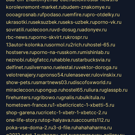
korolevremont-market.ru
budem-znakomye.ru
oooagrosnab.ru
fpodaso.ru
emfire.ru
pro-otdelky.ru
ukrasotki.ru
seksuzbek.ru
seks-uzbek.ru
porno-vk.ru
sovratili.ru
olecoon.ru
vd-dosug.ru
adonyev.ru
rbc-news.ru
porno-skvirt.ru
krospr.ru
13autor-kolonka.ru
sormol.ru
2rich.ru
hostel-65.ru
hostserve.ru
porno-na-russkom.ru
mishinlab.ru
neznobi.ru
bigfatcc.ru
habble.ru
starbucksvia.ru
delfinet.ru
silvernano.ru
elestal.ru
vektor-doroga.ru
velotrenajery.ru
pronso54.ru
lenasever.ru
lovinskix.ru
show-pets.ru
smartnews03.ru
discofoxworld.ru
miraclecoon.ru
pongup.ru
hostel65.ru
liura.ru
glasspb.ru
firehunters.ru
gribowo.ru
gnalis.ru
bulkitula.ru
hometown-france.ru
1-xbeticricetc-1-xbetti-5.ru
shop-garena.ru
cricetc-1-xbetr-1-xbetcc-2.ru
one-life-story.ru
top-halyava.ru
accounts112.ru
poka-vse-doma-2.ru
3-d-file.ru
hahahaharms.ru
g2012.ru
tst-1.ru
shaggy-cat.ru
opsmgr.ru
ev-gallery.ru