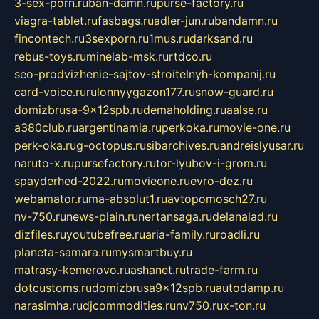
3-sex-porn.ru
ban-damn.ru
purse-factory.ru
viagra-tablet.ru
fasbags.ru
adler-jun.ru
bandamn.ru
fincontech.ru
3sexporn.ru
1mus.ru
darksand.ru
rebus-toys.ru
minelab-msk.ru
rtdco.ru
seo-prodvizhenie-sajtov-stroitelnyh-kompanij.ru
card-voice.ru
rulonnyygazon177.ru
snow-guard.ru
domizbrusa-9x12spb.ru
demaholding.ru
aalse.ru
a380club.ru
argentinamia.ru
perkoka.ru
movie-one.ru
perk-oka.ru
g-octopus.ru
sibarchives.ru
andreislyusar.ru
naruto-x.ru
pursefactory.ru
tor-lyubov-i-grom.ru
spayderhed-2022.ru
movieone.ru
evro-dez.ru
webamator.ru
ma-absolut1.ru
avtopomosch27.ru
nv-750.ru
news-plain.ru
nertansaga.ru
delanalad.ru
dizfiles.ru
youtubefree.ru
aria-family.ru
roadli.ru
planeta-samara.ru
mysmartbuy.ru
matrasy-kemerovo.ru
ashanet.ru
trade-farm.ru
dotcustoms.ru
domizbrusa9x12spb.ru
autodamp.ru
narasimha.ru
djcommodities.ru
nv750.ru
x-ton.ru