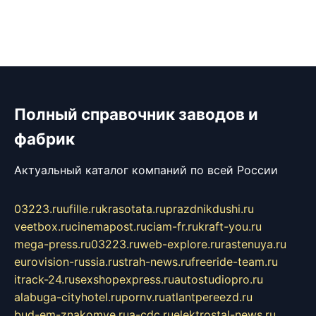
Полный справочник заводов и
фабрик
Актуальный каталог компаний по всей России
03223.ru
ufille.ru
krasotata.ru
prazdnikdushi.ru
veetbox.ru
cinemapost.ru
ciam-fr.ru
kraft-you.ru
mega-press.ru
03223.ru
web-explore.ru
rastenuya.ru
eurovision-russia.ru
strah-news.ru
freeride-team.ru
itrack-24.ru
sexshopexpress.ru
autostudiopro.ru
alabuga-cityhotel.ru
pornv.ru
atlantpereezd.ru
bud-em-znakomye.ru
a-cdc.ru
elektrostal-news.ru