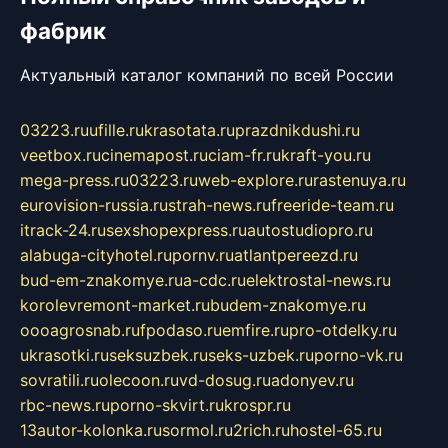
фабрик
Актуальный каталог компаний по всей России
03223.ru
ufille.ru
krasotata.ru
prazdnikdushi.ru
veetbox.ru
cinemapost.ru
ciam-fr.ru
kraft-you.ru
mega-press.ru
03223.ru
web-explore.ru
rastenuya.ru
eurovision-russia.ru
strah-news.ru
freeride-team.ru
itrack-24.ru
sexshopexpress.ru
autostudiopro.ru
alabuga-cityhotel.ru
pornv.ru
atlantpereezd.ru
bud-em-znakomye.ru
a-cdc.ru
elektrostal-news.ru
korolevremont-market.ru
budem-znakomye.ru
oooagrosnab.ru
fpodaso.ru
emfire.ru
pro-otdelky.ru
ukrasotki.ru
seksuzbek.ru
seks-uzbek.ru
porno-vk.ru
sovratili.ru
olecoon.ru
vd-dosug.ru
adonyev.ru
rbc-news.ru
porno-skvirt.ru
krospr.ru
13autor-kolonka.ru
sormol.ru
2rich.ru
hostel-65.ru