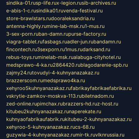
sindika-01.ru
sp-life.ru
x-legion.ru
sib-archives.ru
e-abis-1-c.ru
sindika01.ru
venda-festival.ru
store-brawlstars.ru
dooraleksandria.ru
antenna-highly.ru
mine-lab-msk.ru
1-mus.ru
3-sex-porn.ru
ban-damn.ru
purse-factory.ru
viagra-tablet.ru
fasbags.ru
adler-jun.ru
bandamn.ru
fincontech.ru
3sexporn.ru
1mus.ru
darksand.ru
rebus-toys.ru
minelab-msk.ru
alabuga-cityhotel.ru
medsprawo-4-ka.ru
2864420.ru
blagodarenie-spb.ru
zajmy24.ru
tovudyi-4-kuhnyanazakaz.ru
brazzerscom.ru
medsprawo4ka.ru
xehyroo5kuhnyanazakaz.ru
fabrikayfabrikaefabrika.ru
vskrytie-zamkov-moskva-113.ru
biletnadom.ru
zed-online.ru
pimchax.ru
brazzers-hd.ru
z-host.ru
kitubeu2kuhnyanazakaz.ru
naperekate.ru
kuhnyaofabrikaufabrik.ru
kitubeu-2-kuhnyanazakaz.ru
xehyroo-5-kuhnyanazakaz.ru
cs-68.ru
guzywia-4-kuhnyanazakaz.ru
mir-tk.ru
vlknrussia.ru