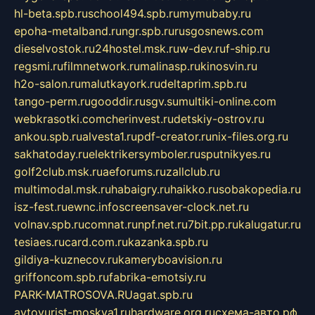
hl-beta.spb.ru
school494.spb.ru
mymubaby.ru
epoha-metalband.ru
ngr.spb.ru
rusgosnews.com
dieselvostok.ru
24hostel.msk.ru
w-dev.ru
f-ship.ru
regsmi.ru
filmnetwork.ru
malinasp.ru
kinosvin.ru
h2o-salon.ru
malutkayork.ru
deltaprim.spb.ru
tango-perm.ru
gooddir.ru
sgv.su
multiki-online.com
webkrasotki.com
cherinvest.ru
detskiy-ostrov.ru
ankou.spb.ru
alvesta1.ru
pdf-creator.ru
nix-files.org.ru
sakhatoday.ru
elektrikersymboler.ru
sputnikyes.ru
golf2club.msk.ru
aeforums.ru
zallclub.ru
multimodal.msk.ru
habaigry.ru
haikko.ru
sobakopedia.ru
isz-fest.ru
ewnc.info
screensaver-clock.net.ru
volnav.spb.ru
comnat.ru
npf.net.ru
7bit.pp.ru
kalugatur.ru
tesiaes.ru
card.com.ru
kazanka.spb.ru
gildiya-kuznecov.ru
kameryboavision.ru
griffoncom.spb.ru
fabrika-emotsiy.ru
PARK-MATROSOVA.RU
agat.spb.ru
avtoyurist-moskva1.ru
hardware.org.ru
схема-авто.рф