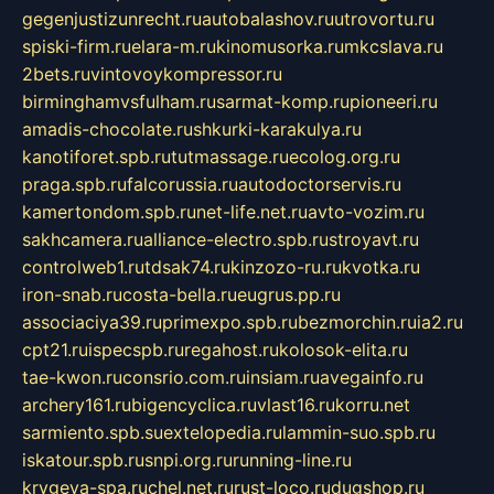
gegenjustizunrecht.ru
autobalashov.ru
utrovortu.ru
spiski-firm.ru
elara-m.ru
kinomusorka.ru
mkcslava.ru
2bets.ru
vintovoykompressor.ru
birminghamvsfulham.ru
sarmat-komp.ru
pioneeri.ru
amadis-chocolate.ru
shkurki-karakulya.ru
kanotiforet.spb.ru
tutmassage.ru
ecolog.org.ru
praga.spb.ru
falcorussia.ru
autodoctorservis.ru
kamertondom.spb.ru
net-life.net.ru
avto-vozim.ru
sakhcamera.ru
alliance-electro.spb.ru
stroyavt.ru
controlweb1.ru
tdsak74.ru
kinzozo-ru.ru
kvotka.ru
iron-snab.ru
costa-bella.ru
eugrus.pp.ru
associaciya39.ru
primexpo.spb.ru
bezmorchin.ru
ia2.ru
cpt21.ru
ispecspb.ru
regahost.ru
kolosok-elita.ru
tae-kwon.ru
consrio.com.ru
insiam.ru
avegainfo.ru
archery161.ru
bigencyclica.ru
vlast16.ru
korru.net
sarmiento.spb.su
extelopedia.ru
lammin-suo.spb.ru
iskatour.spb.ru
snpi.org.ru
running-line.ru
krygeva-spa.ru
chel.net.ru
rust-loco.ru
dugshop.ru