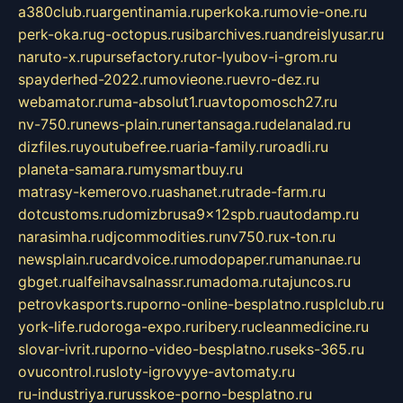
a380club.ru
argentinamia.ru
perkoka.ru
movie-one.ru
perk-oka.ru
g-octopus.ru
sibarchives.ru
andreislyusar.ru
naruto-x.ru
pursefactory.ru
tor-lyubov-i-grom.ru
spayderhed-2022.ru
movieone.ru
evro-dez.ru
webamator.ru
ma-absolut1.ru
avtopomosch27.ru
nv-750.ru
news-plain.ru
nertansaga.ru
delanalad.ru
dizfiles.ru
youtubefree.ru
aria-family.ru
roadli.ru
planeta-samara.ru
mysmartbuy.ru
matrasy-kemerovo.ru
ashanet.ru
trade-farm.ru
dotcustoms.ru
domizbrusa9x12spb.ru
autodamp.ru
narasimha.ru
djcommodities.ru
nv750.ru
x-ton.ru
newsplain.ru
cardvoice.ru
modopaper.ru
manunae.ru
gbget.ru
alfeihavsalnassr.ru
madoma.ru
tajuncos.ru
petrovkasports.ru
porno-online-besplatno.ru
splclub.ru
york-life.ru
doroga-expo.ru
ribery.ru
cleanmedicine.ru
slovar-ivrit.ru
porno-video-besplatno.ru
seks-365.ru
ovucontrol.ru
sloty-igrovyye-avtomaty.ru
ru-industriya.ru
russkoe-porno-besplatno.ru