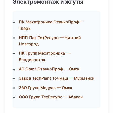
Электромонтаж и жгуты
ПК Мехатроника СтанкоПроф —
Тверь
НПП Пак ТехРесурс — Нижний
Новгород
ПК Групп Мехатроника —
Владивосток
АО Союз СтанкоПроф — Омск
Завод TechPlant Точмаш — Мурманск
ЗАО Групп Модуль — Омск
ООО Групп ТехРесурс — Абакан