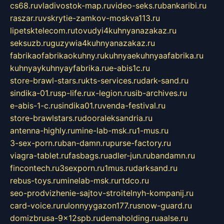
cs68.ru
vladivostok-map.ru
video-seks.ru
bankaribi.ru
raszar.ru
vskrytie-zamkov-moskva113.ru
lipetsktelecom.ru
tovudyi4kuhnyanazakaz.ru
seksuzb.ru
guzywia4kuhnyanazakaz.ru
fabrikaofabrikaokuhny.ru
kuhnyaekuhnyaafabrika.ru
kuhnyaykuhnyayfabrika.ru
e-abis1c.ru
store-brawl-stars.ru
kts-services.ru
dark-sand.ru
sindika-01.ru
sp-life.ru
x-legion.ru
sib-archives.ru
e-abis-1-c.ru
sindika01.ru
venda-festival.ru
store-brawlstars.ru
dooraleksandria.ru
antenna-highly.ru
mine-lab-msk.ru
1-mus.ru
3-sex-porn.ru
ban-damn.ru
purse-factory.ru
viagra-tablet.ru
fasbags.ru
adler-jun.ru
bandamn.ru
fincontech.ru
3sexporn.ru
1mus.ru
darksand.ru
rebus-toys.ru
minelab-msk.ru
rtdco.ru
seo-prodvizhenie-sajtov-stroitelnyh-kompanij.ru
card-voice.ru
rulonnyygazon177.ru
snow-guard.ru
domizbrusa-9x12spb.ru
demaholding.ru
aalse.ru