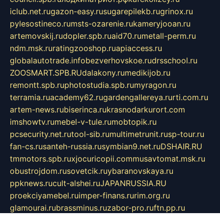
iclub.net.ru
gazon-easy.ru
sugarepilekb.ru
grinox.ru
pylesostineco.ru
msts-ozarenie.ru
kameryjooan.ru
artemovskij.ru
dopler.spb.ru
aid70.ru
metall-perm.ru
ndm.msk.ru
ratingzooshop.ru
apiaccess.ru
globalautotrade.info
bezverhovskoe.ru
drsschool.ru
ZOOSMART.SPB.RU
dalakony.ru
medikijob.ru
remontt.spb.ru
photostudia.spb.ru
myragon.ru
terramia.ru
academy62.ru
gardengallereya.ru
rti.com.ru
artem-news.ru
biserinca.ru
krasnodarkurort.com
imshowtv.ru
mebel-v-tule.ru
mobtopik.ru
pcsecurity.net.ru
tool-sib.ru
multimetrunit.ru
sp-tour.ru
fan-cs.ru
santeh-russia.ru
symbian9.net.ru
DSHAIR.RU
tmmotors.spb.ru
xjocuricopii.com
musavtomat.msk.ru
obustrojdom.ru
sovetcik.ru
ybaranovskaya.ru
ppknews.ru
cult-alshei.ru
JAPANRUSSIA.RU
proekciyamebel.ru
imper-finans.ru
rim.org.ru
glamourai.ru
brassminus.ru
zabor-pro.ru
ftn.pp.ru
dorogoe58.ru
laimengpacker.ru
kuzova-zapchasti.ru