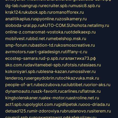
dg-lab.ru
angrup.ru
recruiter.spb.ru
music8.spb.ru
krsk124.ru
kubok.spb.ru
romanofforex.ru
analitikaplus.ru
spyonline.ru
zosikamery.ru
sloboda-ural.pp.ru
AUTO-COM.SU
hohota.net
alimy.ru
online-z.com
aromat-vostoka.ru
otdelkaexp.ru
mobilvest.ru
bbd.net.ru
mebelshop.msk.ru
smp-forum.ru
bastion-td.ru
kosmoscreative.ru
avrmotors.ru
art-galadesign.ru
tiffany-c.ru
ecostep-samara.ru
d-p.spb.ru
галактика73.рф
sko.com.ru
davitamebel-spb.ru
fotsis.ru
tesiaes.ru
kokoroyari.spb.ru
blesna-kazan.ru
mossilver.ru
lenderoq.ru
sergeydobrin.ru
tochkazvuka.msk.ru
people-of-art.ru
bezzubova.ru
clubtibet.ru
orior-aks.ru
dynamoauto.ru
szk-favorit.ru
carlines.ru
flatnsk.ru
kingbolenskaner.ru
alex-motor.ru
astroline.net.ru
act1.spb.ru
polyglot.com.ru
gidlipetsk.ru
ooo-driada.ru
detsad125.ru
mir-zdoroviya.ru
bruslanovo.ru
siterem.ru
council.spb.ru
лодкипатриот.рф
kafekolizey.ru