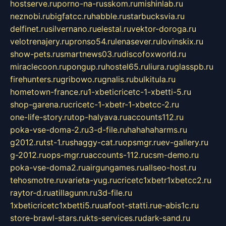
hostserve.ru
porno-na-russkom.ru
mishinlab.ru
neznobi.ru
bigfatcc.ru
habble.ru
starbucksvia.ru
delfinet.ru
silvernano.ru
elestal.ru
vektor-doroga.ru
velotrenajery.ru
pronso54.ru
lenasever.ru
lovinskix.ru
show-pets.ru
smartnews03.ru
discofoxworld.ru
miraclecoon.ru
pongup.ru
hostel65.ru
liura.ru
glasspb.ru
firehunters.ru
gribowo.ru
gnalis.ru
bulkitula.ru
hometown-france.ru
1-xbeticricetc-1-xbetti-5.ru
shop-garena.ru
cricetc-1-xbetr-1-xbetcc-2.ru
one-life-story.ru
top-halyava.ru
accounts112.ru
poka-vse-doma-2.ru
3-d-file.ru
hahahaharms.ru
g2012.ru
tst-1.ru
shaggy-cat.ru
opsmgr.ru
ev-gallery.ru
g-2012.ru
ops-mgr.ru
accounts-112.ru
csm-demo.ru
poka-vse-doma2.ru
airgungames.ru
allseo-host.ru
tehosmotre.ru
varieta-yug.ru
cricetc1xbetr1xbetcc2.ru
raytor-d.ru
atillagunn.ru
3d-file.ru
1xbeticricetc1xbetti5.ru
uafoot-statti.ru
e-abis1c.ru
store-brawl-stars.ru
kts-services.ru
dark-sand.ru