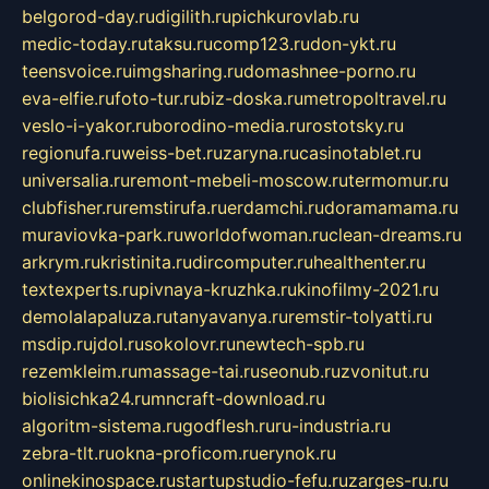
belgorod-day.ru
digilith.ru
pichkurovlab.ru
medic-today.ru
taksu.ru
comp123.ru
don-ykt.ru
teensvoice.ru
imgsharing.ru
domashnee-porno.ru
eva-elfie.ru
foto-tur.ru
biz-doska.ru
metropoltravel.ru
veslo-i-yakor.ru
borodino-media.ru
rostotsky.ru
regionufa.ru
weiss-bet.ru
zaryna.ru
casinotablet.ru
universalia.ru
remont-mebeli-moscow.ru
termomur.ru
clubfisher.ru
remstirufa.ru
erdamchi.ru
doramamama.ru
muraviovka-park.ru
worldofwoman.ru
clean-dreams.ru
arkrym.ru
kristinita.ru
dircomputer.ru
healthenter.ru
textexperts.ru
pivnaya-kruzhka.ru
kinofilmy-2021.ru
demolalapaluza.ru
tanyavanya.ru
remstir-tolyatti.ru
msdip.ru
jdol.ru
sokolovr.ru
newtech-spb.ru
rezemkleim.ru
massage-tai.ru
seonub.ru
zvonitut.ru
biolisichka24.ru
mncraft-download.ru
algoritm-sistema.ru
godflesh.ru
ru-industria.ru
zebra-tlt.ru
okna-proficom.ru
erynok.ru
onlinekinospace.ru
startupstudio-fefu.ru
zarges-ru.ru