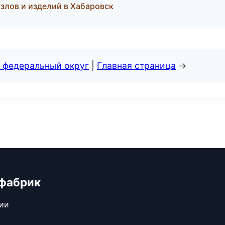
злов и изделий в Хабаровск
 федеральный округ
|
Главная страница
→
 фабрик
сии