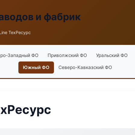
аводов и фабрик
Line ТехРесурс
ро-Западный ФО
Приволжский ФО
Уральский ФО
Южный ФО
Северо-Кавказский ФО
ехРесурс