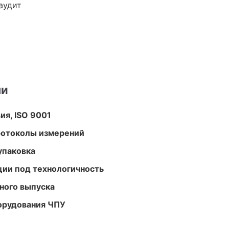
аудит
ми
ия, ISO 9001
ротоколы измерений
упаковка
ции под технологичность
ного выпуска
орудования ЧПУ