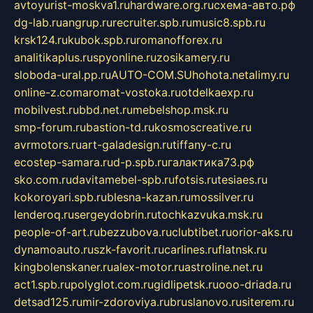
avtoyurist-moskva1.ru
hardware.org.ru
схема-авто.рф
dg-lab.ru
angrup.ru
recruiter.spb.ru
music8.spb.ru
krsk124.ru
kubok.spb.ru
romanofforex.ru
analitikaplus.ru
spyonline.ru
zosikamery.ru
sloboda-ural.pp.ru
AUTO-COM.SU
hohota.net
alimy.ru
online-z.com
aromat-vostoka.ru
otdelkaexp.ru
mobilvest.ru
bbd.net.ru
mebelshop.msk.ru
smp-forum.ru
bastion-td.ru
kosmoscreative.ru
avrmotors.ru
art-galadesign.ru
tiffany-c.ru
ecostep-samara.ru
d-p.spb.ru
галактика73.рф
sko.com.ru
davitamebel-spb.ru
fotsis.ru
tesiaes.ru
kokoroyari.spb.ru
blesna-kazan.ru
mossilver.ru
lenderoq.ru
sergeydobrin.ru
tochkazvuka.msk.ru
people-of-art.ru
bezzubova.ru
clubtibet.ru
orior-aks.ru
dynamoauto.ru
szk-favorit.ru
carlines.ru
flatnsk.ru
kingbolenskaner.ru
alex-motor.ru
astroline.net.ru
act1.spb.ru
polyglot.com.ru
gidlipetsk.ru
ooo-driada.ru
detsad125.ru
mir-zdoroviya.ru
bruslanovo.ru
siterem.ru