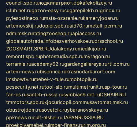
council.spb.ru
лодкипатриот.рф
kafekolizey.ru
iclub.net.ru
gazon-easy.ru
sugarepilekb.ru
grinox.ru
pylesostineco.ru
msts-ozarenie.ru
kameryjooan.ru
artemovskij.ru
dopler.spb.ru
aid70.ru
metall-perm.ru
ndm.msk.ru
ratingzooshop.ru
apiaccess.ru
globalautotrade.info
bezverhovskoe.ru
drsschool.ru
ZOOSMART.SPB.RU
dalakony.ru
medikijob.ru
remontt.spb.ru
photostudia.spb.ru
myragon.ru
terramia.ru
academy62.ru
gardengallereya.ru
rti.com.ru
artem-news.ru
biserinca.ru
krasnodarkurort.com
imshowtv.ru
mebel-v-tule.ru
mobtopik.ru
pcsecurity.net.ru
tool-sib.ru
multimetrunit.ru
sp-tour.ru
fan-cs.ru
santeh-russia.ru
symbian9.net.ru
DSHAIR.RU
tmmotors.spb.ru
xjocuricopii.com
musavtomat.msk.ru
obustrojdom.ru
sovetcik.ru
ybaranovskaya.ru
ppknews.ru
cult-alshei.ru
JAPANRUSSIA.RU
proekciyamebel.ru
imper-finans.ru
rim.org.ru
glamourai.ru
brassminus.ru
zabor-pro.ru
ftn.pp.ru