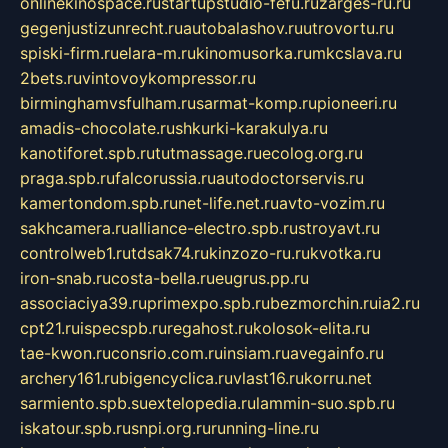
onlinekinospace.ru
startupstudio-fefu.ru
zarges-ru.ru
gegenjustizunrecht.ru
autobalashov.ru
utrovortu.ru
spiski-firm.ru
elara-m.ru
kinomusorka.ru
mkcslava.ru
2bets.ru
vintovoykompressor.ru
birminghamvsfulham.ru
sarmat-komp.ru
pioneeri.ru
amadis-chocolate.ru
shkurki-karakulya.ru
kanotiforet.spb.ru
tutmassage.ru
ecolog.org.ru
praga.spb.ru
falcorussia.ru
autodoctorservis.ru
kamertondom.spb.ru
net-life.net.ru
avto-vozim.ru
sakhcamera.ru
alliance-electro.spb.ru
stroyavt.ru
controlweb1.ru
tdsak74.ru
kinzozo-ru.ru
kvotka.ru
iron-snab.ru
costa-bella.ru
eugrus.pp.ru
associaciya39.ru
primexpo.spb.ru
bezmorchin.ru
ia2.ru
cpt21.ru
ispecspb.ru
regahost.ru
kolosok-elita.ru
tae-kwon.ru
consrio.com.ru
insiam.ru
avegainfo.ru
archery161.ru
bigencyclica.ru
vlast16.ru
korru.net
sarmiento.spb.su
extelopedia.ru
lammin-suo.spb.ru
iskatour.spb.ru
snpi.org.ru
running-line.ru