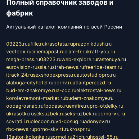
Полный справочник заводов и
фабрик
Актуальный каталог компаний по всей России
03223.ru
ufille.ru
krasotata.ru
prazdnikdushi.ru
veetbox.ru
cinemapost.ru
ciam-fr.ru
kraft-you.ru
mega-press.ru
03223.ru
web-explore.ru
rastenuya.ru
eurovision-russia.ru
strah-news.ru
freeride-team.ru
itrack-24.ru
sexshopexpress.ru
autostudiopro.ru
alabuga-cityhotel.ru
pornv.ru
atlantpereezd.ru
bud-em-znakomye.ru
a-cdc.ru
elektrostal-news.ru
korolevremont-market.ru
budem-znakomye.ru
oooagrosnab.ru
fpodaso.ru
emfire.ru
pro-otdelky.ru
ukrasotki.ru
seksuzbek.ru
seks-uzbek.ru
porno-vk.ru
sovratili.ru
olecoon.ru
vd-dosug.ru
adonyev.ru
rbc-news.ru
porno-skvirt.ru
krospr.ru
13autor-kolonka.ru
sormol.ru
2rich.ru
hostel-65.ru