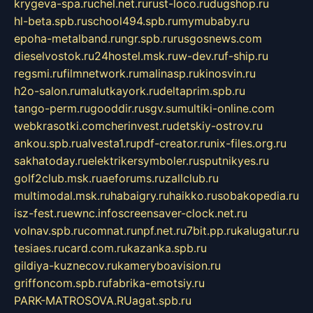
krygeva-spa.ru
chel.net.ru
rust-loco.ru
dugshop.ru
hl-beta.spb.ru
school494.spb.ru
mymubaby.ru
epoha-metalband.ru
ngr.spb.ru
rusgosnews.com
dieselvostok.ru
24hostel.msk.ru
w-dev.ru
f-ship.ru
regsmi.ru
filmnetwork.ru
malinasp.ru
kinosvin.ru
h2o-salon.ru
malutkayork.ru
deltaprim.spb.ru
tango-perm.ru
gooddir.ru
sgv.su
multiki-online.com
webkrasotki.com
cherinvest.ru
detskiy-ostrov.ru
ankou.spb.ru
alvesta1.ru
pdf-creator.ru
nix-files.org.ru
sakhatoday.ru
elektrikersymboler.ru
sputnikyes.ru
golf2club.msk.ru
aeforums.ru
zallclub.ru
multimodal.msk.ru
habaigry.ru
haikko.ru
sobakopedia.ru
isz-fest.ru
ewnc.info
screensaver-clock.net.ru
volnav.spb.ru
comnat.ru
npf.net.ru
7bit.pp.ru
kalugatur.ru
tesiaes.ru
card.com.ru
kazanka.spb.ru
gildiya-kuznecov.ru
kameryboavision.ru
griffoncom.spb.ru
fabrika-emotsiy.ru
PARK-MATROSOVA.RU
agat.spb.ru