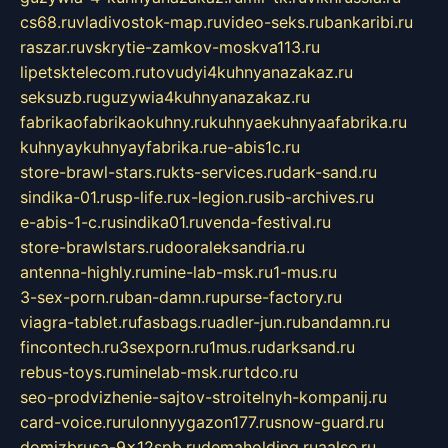
cs68.ru
vladivostok-map.ru
video-seks.ru
bankaribi.ru
raszar.ru
vskrytie-zamkov-moskva113.ru
lipetsktelecom.ru
tovudyi4kuhnyanazakaz.ru
seksuzb.ru
guzywia4kuhnyanazakaz.ru
fabrikaofabrikaokuhny.ru
kuhnyaekuhnyaafabrika.ru
kuhnyaykuhnyayfabrika.ru
e-abis1c.ru
store-brawl-stars.ru
kts-services.ru
dark-sand.ru
sindika-01.ru
sp-life.ru
x-legion.ru
sib-archives.ru
e-abis-1-c.ru
sindika01.ru
venda-festival.ru
store-brawlstars.ru
dooraleksandria.ru
antenna-highly.ru
mine-lab-msk.ru
1-mus.ru
3-sex-porn.ru
ban-damn.ru
purse-factory.ru
viagra-tablet.ru
fasbags.ru
adler-jun.ru
bandamn.ru
fincontech.ru
3sexporn.ru
1mus.ru
darksand.ru
rebus-toys.ru
minelab-msk.ru
rtdco.ru
seo-prodvizhenie-sajtov-stroitelnyh-kompanij.ru
card-voice.ru
rulonnyygazon177.ru
snow-guard.ru
domizbrusa-9x12spb.ru
demaholding.ru
aalse.ru