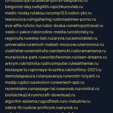
ru-industriya.ru
russkoe-porno-besplatno.ru
belgorod-day.ru
digilith.ru
pichkurovlab.ru
medic-today.ru
taksu.ru
comp123.ru
don-ykt.ru
teensvoice.ru
imgsharing.ru
domashnee-porno.ru
eva-elfie.ru
foto-tur.ru
biz-doska.ru
metropoltravel.ru
veslo-i-yakor.ru
borodino-media.ru
rostotsky.ru
regionufa.ru
weiss-bet.ru
zaryna.ru
casinotablet.ru
universalia.ru
remont-mebeli-moscow.ru
termomur.ru
clubfisher.ru
remstirufa.ru
erdamchi.ru
doramamama.ru
muraviovka-park.ru
worldofwoman.ru
clean-dreams.ru
arkrym.ru
kristinita.ru
dircomputer.ru
healthenter.ru
textexperts.ru
pivnaya-kruzhka.ru
kinofilmy-2021.ru
demolalapaluza.ru
tanyavanya.ru
remstir-tolyatti.ru
msdip.ru
jdol.ru
sokolovr.ru
newtech-spb.ru
rezemkleim.ru
massage-tai.ru
seonub.ru
zvonitut.ru
biolisichka24.ru
mncraft-download.ru
algoritm-sistema.ru
godflesh.ru
ru-industria.ru
zebra-tlt.ru
okna-proficom.ru
erynok.ru