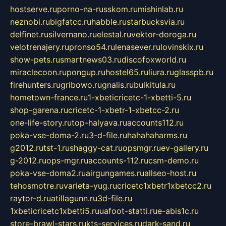
hostserve.ru
porno-na-russkom.ru
mishinlab.ru
neznobi.ru
bigfatcc.ru
habble.ru
starbucksvia.ru
delfinet.ru
silvernano.ru
elestal.ru
vektor-doroga.ru
velotrenajery.ru
pronso54.ru
lenasever.ru
lovinskix.ru
show-pets.ru
smartnews03.ru
discofoxworld.ru
miraclecoon.ru
pongup.ru
hostel65.ru
liura.ru
glasspb.ru
firehunters.ru
gribowo.ru
gnalis.ru
bulkitula.ru
hometown-france.ru
1-xbeticricetc-1-xbetti-5.ru
shop-garena.ru
cricetc-1-xbetr-1-xbetcc-2.ru
one-life-story.ru
top-halyava.ru
accounts112.ru
poka-vse-doma-2.ru
3-d-file.ru
hahahaharms.ru
g2012.ru
tst-1.ru
shaggy-cat.ru
opsmgr.ru
ev-gallery.ru
g-2012.ru
ops-mgr.ru
accounts-112.ru
csm-demo.ru
poka-vse-doma2.ru
airgungames.ru
allseo-host.ru
tehosmotre.ru
varieta-yug.ru
cricetc1xbetr1xbetcc2.ru
raytor-d.ru
atillagunn.ru
3d-file.ru
1xbeticricetc1xbetti5.ru
uafoot-statti.ru
e-abis1c.ru
store-brawl-stars.ru
kts-services.ru
dark-sand.ru