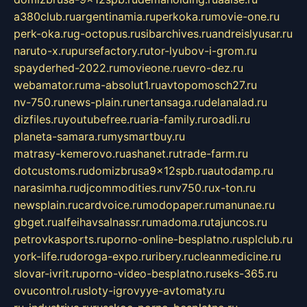
a380club.ru
argentinamia.ru
perkoka.ru
movie-one.ru
perk-oka.ru
g-octopus.ru
sibarchives.ru
andreislyusar.ru
naruto-x.ru
pursefactory.ru
tor-lyubov-i-grom.ru
spayderhed-2022.ru
movieone.ru
evro-dez.ru
webamator.ru
ma-absolut1.ru
avtopomosch27.ru
nv-750.ru
news-plain.ru
nertansaga.ru
delanalad.ru
dizfiles.ru
youtubefree.ru
aria-family.ru
roadli.ru
planeta-samara.ru
mysmartbuy.ru
matrasy-kemerovo.ru
ashanet.ru
trade-farm.ru
dotcustoms.ru
domizbrusa9x12spb.ru
autodamp.ru
narasimha.ru
djcommodities.ru
nv750.ru
x-ton.ru
newsplain.ru
cardvoice.ru
modopaper.ru
manunae.ru
gbget.ru
alfeihavsalnassr.ru
madoma.ru
tajuncos.ru
petrovkasports.ru
porno-online-besplatno.ru
splclub.ru
york-life.ru
doroga-expo.ru
ribery.ru
cleanmedicine.ru
slovar-ivrit.ru
porno-video-besplatno.ru
seks-365.ru
ovucontrol.ru
sloty-igrovyye-avtomaty.ru