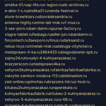
sindika-01.ru
sp-life.ru
x-legion.ru
sib-archives.ru
e-abis-1-c.ru
sindika01.ru
venda-festival.ru
store-brawlstars.ru
dooraleksandria.ru
antenna-highly.ru
mine-lab-msk.ru
1-mus.ru
3-sex-porn.ru
ban-damn.ru
purse-factory.ru
viagra-tablet.ru
fasbags.ru
adler-jun.ru
bandamn.ru
fincontech.ru
3sexporn.ru
1mus.ru
darksand.ru
rebus-toys.ru
minelab-msk.ru
alabuga-cityhotel.ru
medsprawo-4-ka.ru
2864420.ru
blagodarenie-spb.ru
zajmy24.ru
tovudyi-4-kuhnyanazakaz.ru
brazzerscom.ru
medsprawo4ka.ru
xehyroo5kuhnyanazakaz.ru
fabrikayfabrikaefabrika.ru
vskrytie-zamkov-moskva-113.ru
biletnadom.ru
zed-online.ru
pimchax.ru
brazzers-hd.ru
z-host.ru
kitubeu2kuhnyanazakaz.ru
naperekate.ru
kuhnyaofabrikaufabrik.ru
kitubeu-2-kuhnyanazakaz.ru
xehyroo-5-kuhnyanazakaz.ru
cs-68.ru
guzywia-4-kuhnyanazakaz.ru
mir-tk.ru
vlknrussia.ru