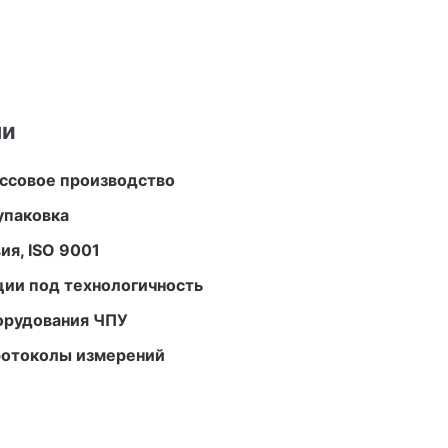
ми
ассовое производство
упаковка
ия, ISO 9001
ции под технологичность
орудования ЧПУ
ротоколы измерений