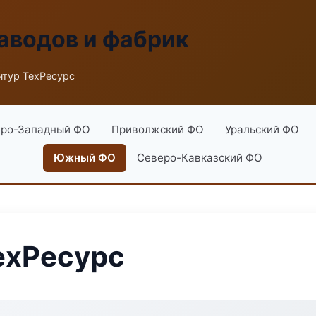
аводов и фабрик
нтур ТехРесурс
ро-Западный ФО
Приволжский ФО
Уральский ФО
Южный ФО
Северо-Кавказский ФО
ехРесурс