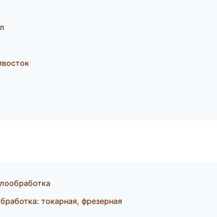
л
ивосток
ллообработка
бработка: токарная, фрезерная