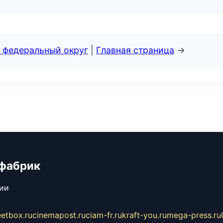
 федеральный округ
|
Главная страница
→
 фабрик
сии
eetbox.ru
cinemapost.ru
ciam-fr.ru
kraft-you.ru
mega-press.ru