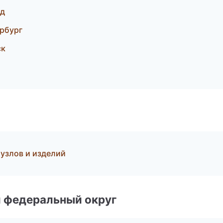
од
ербург
ск
узлов и изделий
 федеральный округ