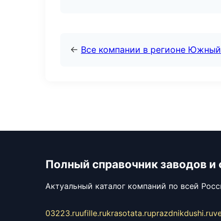
←
Все компании в регионе Южный
Полный справочник заводов и
Актуальный каталог компаний по всей Рос
03223.ru
ufille.ru
krasotata.ru
prazdnikdushi.ru
v