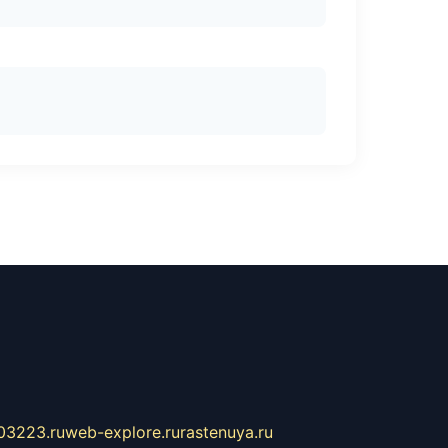
03223.ru
web-explore.ru
rastenuya.ru