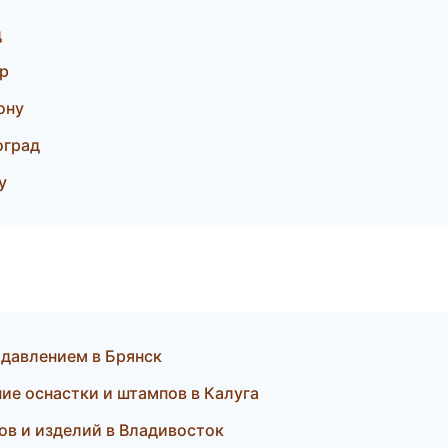
д
р
ону
оград
у
 давлением в Брянск
ие оснастки и штампов в Калуга
ов и изделий в Владивосток