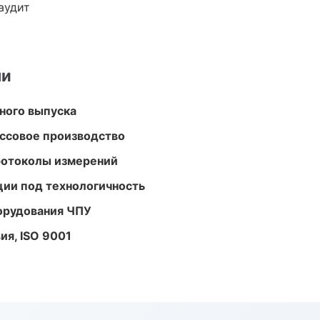
аудит
ми
ного выпуска
ассовое производство
ротоколы измерений
ции под технологичность
орудования ЧПУ
ия, ISO 9001