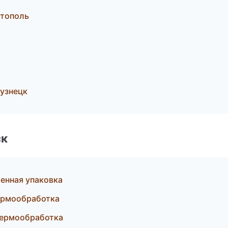
стополь
узнецк
ск
енная упаковка
ермообработка
термообработка