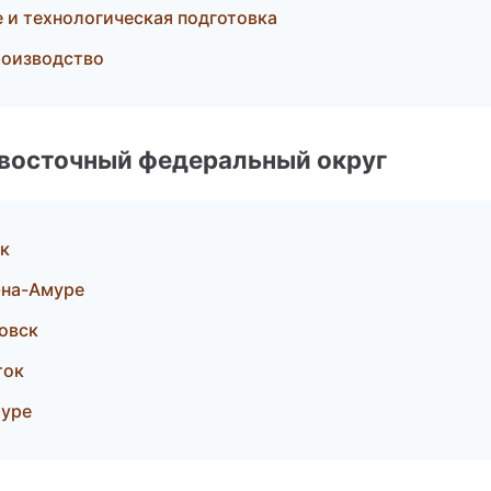
 и технологическая подготовка
роизводство
евосточный федеральный округ
ок
-на-Амуре
овск
ток
муре