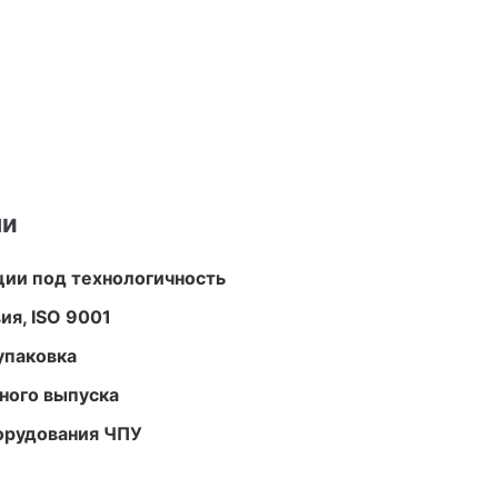
ми
ции под технологичность
ия, ISO 9001
упаковка
ного выпуска
орудования ЧПУ