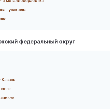
- и металлообработка
ная упаковка
вка
лжский федеральный округ
 Казань
новск
ьяновск