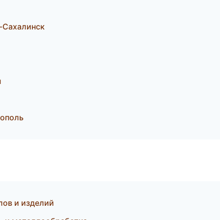
-Сахалинск
н
рополь
лов и изделий