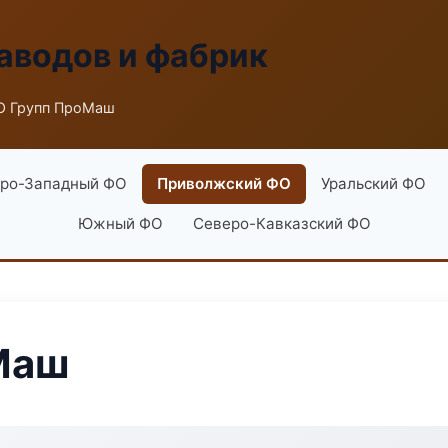
аводов и фабрик
О Групп ПроМаш
ро-Западный ФО
Приволжский ФО
Уральский ФО
Южный ФО
Северо-Кавказский ФО
Маш