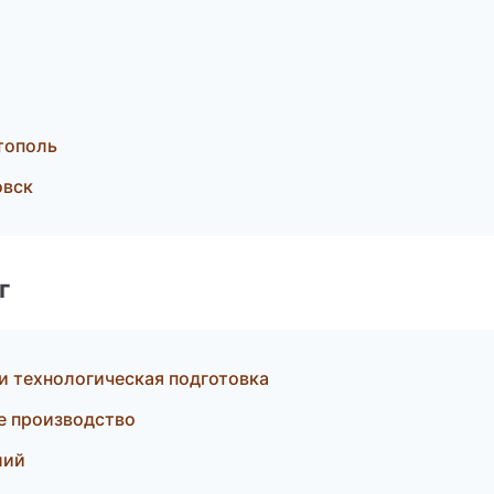
тополь
овск
г
 технологическая подготовка
ое производство
лий