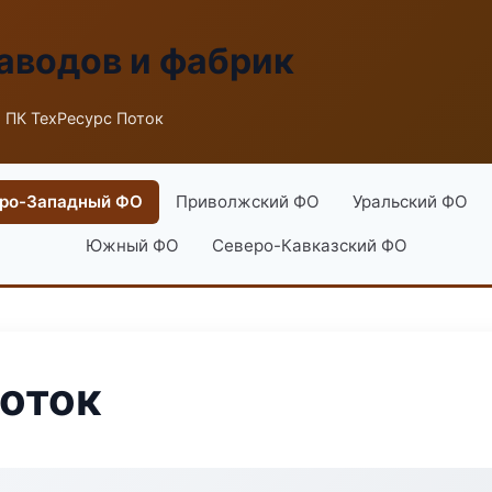
аводов и фабрик
 ПК ТехРесурс Поток
ро-Западный ФО
Приволжский ФО
Уральский ФО
Южный ФО
Северо-Кавказский ФО
оток