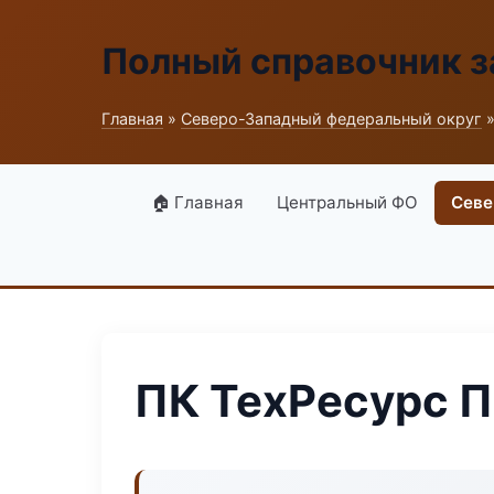
Полный справочник з
Главная
»
Северо-Западный федеральный округ
»
🏠 Главная
Центральный ФО
Севе
ПК ТехРесурс П