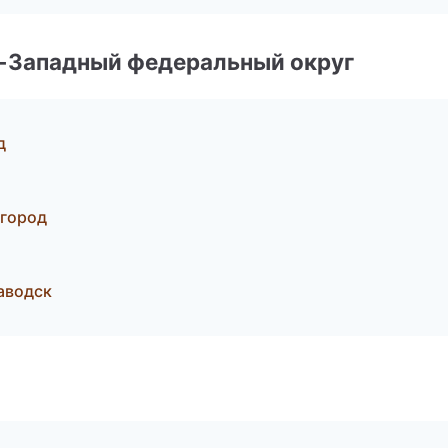
о-Западный федеральный округ
д
вгород
аводск