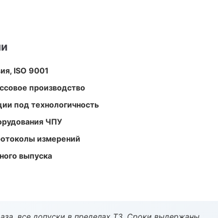
ми
ия, ISO 9001
ассовое производство
ции под технологичность
орудования ЧПУ
ротоколы измерений
ного выпуска
аза, все допуски в пределах ТЗ. Сроки выдержаны.