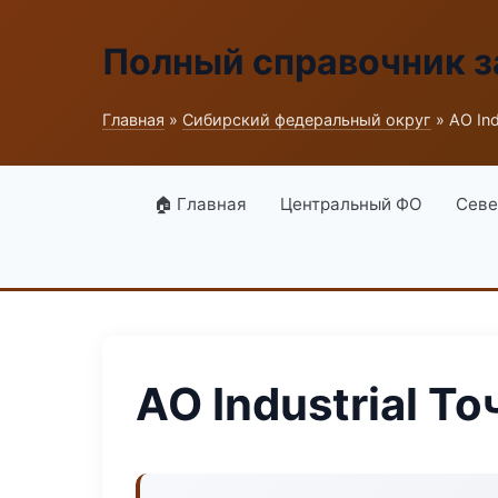
Полный справочник з
Главная
»
Сибирский федеральный округ
» АО Ind
🏠 Главная
Центральный ФО
Севе
АО Industrial Т