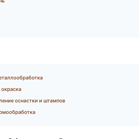
нь
еталлообработка
 окраска
ление оснастки и штампов
ермообработка