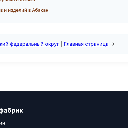
в и изделий в Абакан
ский федеральный округ
|
Главная страница
→
 фабрик
сии