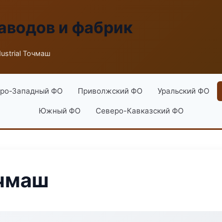
аводов и фабрик
ustrial Точмаш
ро-Западный ФО
Приволжский ФО
Уральский ФО
Южный ФО
Северо-Кавказский ФО
очмаш