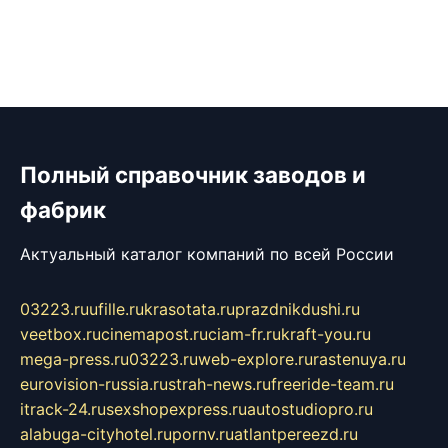
Полный справочник заводов и
фабрик
Актуальный каталог компаний по всей России
03223.ru
ufille.ru
krasotata.ru
prazdnikdushi.ru
veetbox.ru
cinemapost.ru
ciam-fr.ru
kraft-you.ru
mega-press.ru
03223.ru
web-explore.ru
rastenuya.ru
eurovision-russia.ru
strah-news.ru
freeride-team.ru
itrack-24.ru
sexshopexpress.ru
autostudiopro.ru
alabuga-cityhotel.ru
pornv.ru
atlantpereezd.ru