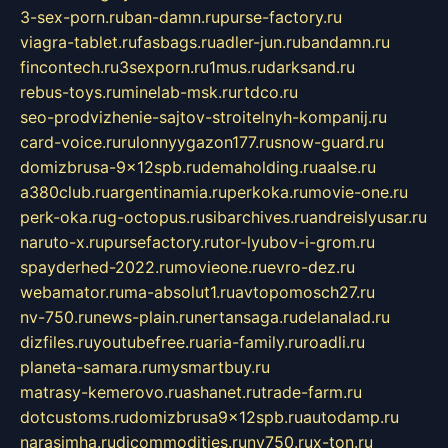
3-sex-porn.ru
ban-damn.ru
purse-factory.ru
viagra-tablet.ru
fasbags.ru
adler-jun.ru
bandamn.ru
fincontech.ru
3sexporn.ru
1mus.ru
darksand.ru
rebus-toys.ru
minelab-msk.ru
rtdco.ru
seo-prodvizhenie-sajtov-stroitelnyh-kompanij.ru
card-voice.ru
rulonnyygazon177.ru
snow-guard.ru
domizbrusa-9x12spb.ru
demaholding.ru
aalse.ru
a380club.ru
argentinamia.ru
perkoka.ru
movie-one.ru
perk-oka.ru
g-octopus.ru
sibarchives.ru
andreislyusar.ru
naruto-x.ru
pursefactory.ru
tor-lyubov-i-grom.ru
spayderhed-2022.ru
movieone.ru
evro-dez.ru
webamator.ru
ma-absolut1.ru
avtopomosch27.ru
nv-750.ru
news-plain.ru
nertansaga.ru
delanalad.ru
dizfiles.ru
youtubefree.ru
aria-family.ru
roadli.ru
planeta-samara.ru
mysmartbuy.ru
matrasy-kemerovo.ru
ashanet.ru
trade-farm.ru
dotcustoms.ru
domizbrusa9x12spb.ru
autodamp.ru
narasimha.ru
djcommodities.ru
nv750.ru
x-ton.ru