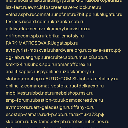
isz-fest.ru
ewnc.info
screensaver-clock.net.ru
volnav.spb.ru
comnat.ru
npf.net.ru
7bit.pp.ru
kalugatur.ru
tesiaes.ru
card.com.ru
kazanka.spb.ru
gildiya-kuznecov.ru
kameryboavision.ru
griffoncom.spb.ru
fabrika-emotsiy.ru
PARK-MATROSOVA.RU
agat.spb.ru
avtoyurist-moskva1.ru
hardware.org.ru
схема-авто.рф
dg-lab.ru
angrup.ru
recruiter.spb.ru
music8.spb.ru
krsk124.ru
kubok.spb.ru
romanofforex.ru
analitikaplus.ru
spyonline.ru
zosikamery.ru
sloboda-ural.pp.ru
AUTO-COM.SU
hohota.net
alimy.ru
online-z.com
aromat-vostoka.ru
otdelkaexp.ru
mobilvest.ru
bbd.net.ru
mebelshop.msk.ru
smp-forum.ru
bastion-td.ru
kosmoscreative.ru
avrmotors.ru
art-galadesign.ru
tiffany-c.ru
ecostep-samara.ru
d-p.spb.ru
галактика73.рф
sko.com.ru
davitamebel-spb.ru
fotsis.ru
tesiaes.ru