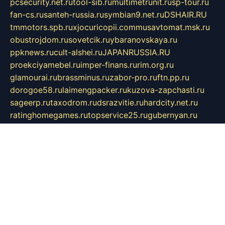
pcsecurity.net.ru
tool-sib.ru
multimetrunit.ru
sp-tour.ru
fan-cs.ru
santeh-russia.ru
symbian9.net.ru
DSHAIR.RU
tmmotors.spb.ru
xjocuricopii.com
musavtomat.msk.ru
obustrojdom.ru
sovetcik.ru
ybaranovskaya.ru
ppknews.ru
cult-alshei.ru
JAPANRUSSIA.RU
proekciyamebel.ru
imper-finans.ru
rim.org.ru
glamourai.ru
brassminus.ru
zabor-pro.ru
ftn.pp.ru
dorogoe58.ru
laimengpacker.ru
kuzova-zapchasti.ru
sageerp.ru
taxodrom.ru
dsrazvitie.ru
hardcity.net.ru
ratinghomegames.ru
topservice25.ru
gubernyan.ru
gtglasslined.ru
ii4.ru
tssport.spb.ru
andorra24.com
blackwallstreet.ru
oboimos.ru
optim-doors.com.ru
ikuch.ru
nycr.org.ru
npa21.ru
vremya-ch.spb.ru
desert000.ru
ivtorgi.ru
ifiori.ru
catalog-statei.ru
dcv.org.ru
spetsmaster174.ru
ipkameryhiseeu.ru
dum26.ru
ruspol.spb.ru
fr-opendp.ru
kam-solnyshko.ru
cheyenne-arapaho.ru
sevzapmetal.spb.ru
ted-lapidus.spb.ru
parasite-eliminator.ru