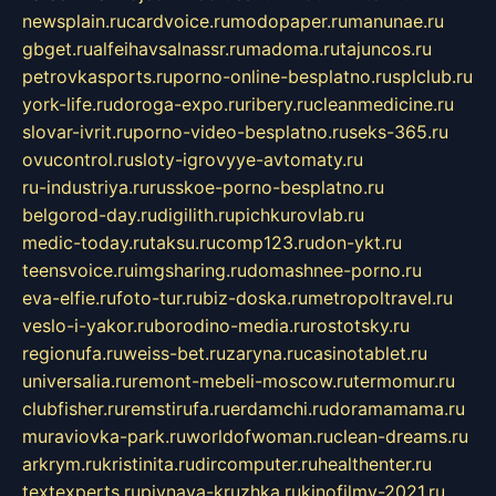
newsplain.ru
cardvoice.ru
modopaper.ru
manunae.ru
gbget.ru
alfeihavsalnassr.ru
madoma.ru
tajuncos.ru
petrovkasports.ru
porno-online-besplatno.ru
splclub.ru
york-life.ru
doroga-expo.ru
ribery.ru
cleanmedicine.ru
slovar-ivrit.ru
porno-video-besplatno.ru
seks-365.ru
ovucontrol.ru
sloty-igrovyye-avtomaty.ru
ru-industriya.ru
russkoe-porno-besplatno.ru
belgorod-day.ru
digilith.ru
pichkurovlab.ru
medic-today.ru
taksu.ru
comp123.ru
don-ykt.ru
teensvoice.ru
imgsharing.ru
domashnee-porno.ru
eva-elfie.ru
foto-tur.ru
biz-doska.ru
metropoltravel.ru
veslo-i-yakor.ru
borodino-media.ru
rostotsky.ru
regionufa.ru
weiss-bet.ru
zaryna.ru
casinotablet.ru
universalia.ru
remont-mebeli-moscow.ru
termomur.ru
clubfisher.ru
remstirufa.ru
erdamchi.ru
doramamama.ru
muraviovka-park.ru
worldofwoman.ru
clean-dreams.ru
arkrym.ru
kristinita.ru
dircomputer.ru
healthenter.ru
textexperts.ru
pivnaya-kruzhka.ru
kinofilmy-2021.ru