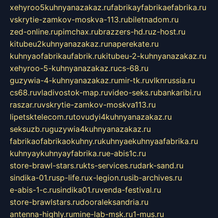
xehyroo5kuhnyanazakaz.ru
fabrikayfabrikaefabrika.ru
vskrytie-zamkov-moskva-113.ru
biletnadom.ru
zed-online.ru
pimchax.ru
brazzers-hd.ru
z-host.ru
kitubeu2kuhnyanazakaz.ru
naperekate.ru
kuhnyaofabrikaufabrik.ru
kitubeu-2-kuhnyanazakaz.ru
xehyroo-5-kuhnyanazakaz.ru
cs-68.ru
guzywia-4-kuhnyanazakaz.ru
mir-tk.ru
vlknrussia.ru
cs68.ru
vladivostok-map.ru
video-seks.ru
bankaribi.ru
raszar.ru
vskrytie-zamkov-moskva113.ru
lipetsktelecom.ru
tovudyi4kuhnyanazakaz.ru
seksuzb.ru
guzywia4kuhnyanazakaz.ru
fabrikaofabrikaokuhny.ru
kuhnyaekuhnyaafabrika.ru
kuhnyaykuhnyayfabrika.ru
e-abis1c.ru
store-brawl-stars.ru
kts-services.ru
dark-sand.ru
sindika-01.ru
sp-life.ru
x-legion.ru
sib-archives.ru
e-abis-1-c.ru
sindika01.ru
venda-festival.ru
store-brawlstars.ru
dooraleksandria.ru
antenna-highly.ru
mine-lab-msk.ru
1-mus.ru