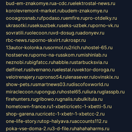
bud-em-znakomye.ru
a-cdc.ru
elektrostal-news.ru
korolevremont-market.ru
budem-znakomye.ru
oooagrosnab.ru
fpodaso.ru
emfire.ru
pro-otdelky.ru
ukrasotki.ru
seksuzbek.ru
seks-uzbek.ru
porno-vk.ru
sovratili.ru
olecoon.ru
vd-dosug.ru
adonyev.ru
rbc-news.ru
porno-skvirt.ru
krospr.ru
13autor-kolonka.ru
sormol.ru
2rich.ru
hostel-65.ru
hostserve.ru
porno-na-russkom.ru
mishinlab.ru
neznobi.ru
bigfatcc.ru
habble.ru
starbucksvia.ru
delfinet.ru
silvernano.ru
elestal.ru
vektor-doroga.ru
velotrenajery.ru
pronso54.ru
lenasever.ru
lovinskix.ru
show-pets.ru
smartnews03.ru
discofoxworld.ru
miraclecoon.ru
pongup.ru
hostel65.ru
liura.ru
glasspb.ru
firehunters.ru
gribowo.ru
gnalis.ru
bulkitula.ru
hometown-france.ru
1-xbeticricetc-1-xbetti-5.ru
shop-garena.ru
cricetc-1-xbetr-1-xbetcc-2.ru
one-life-story.ru
top-halyava.ru
accounts112.ru
poka-vse-doma-2.ru
3-d-file.ru
hahahaharms.ru