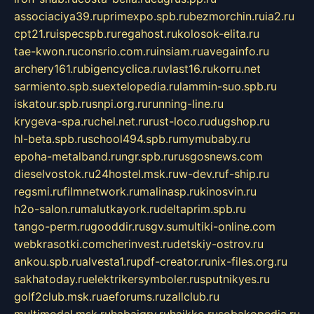
associaciya39.ru
primexpo.spb.ru
bezmorchin.ru
ia2.ru
cpt21.ru
ispecspb.ru
regahost.ru
kolosok-elita.ru
tae-kwon.ru
consrio.com.ru
insiam.ru
avegainfo.ru
archery161.ru
bigencyclica.ru
vlast16.ru
korru.net
sarmiento.spb.su
extelopedia.ru
lammin-suo.spb.ru
iskatour.spb.ru
snpi.org.ru
running-line.ru
krygeva-spa.ru
chel.net.ru
rust-loco.ru
dugshop.ru
hl-beta.spb.ru
school494.spb.ru
mymubaby.ru
epoha-metalband.ru
ngr.spb.ru
rusgosnews.com
dieselvostok.ru
24hostel.msk.ru
w-dev.ru
f-ship.ru
regsmi.ru
filmnetwork.ru
malinasp.ru
kinosvin.ru
h2o-salon.ru
malutkayork.ru
deltaprim.spb.ru
tango-perm.ru
gooddir.ru
sgv.su
multiki-online.com
webkrasotki.com
cherinvest.ru
detskiy-ostrov.ru
ankou.spb.ru
alvesta1.ru
pdf-creator.ru
nix-files.org.ru
sakhatoday.ru
elektrikersymboler.ru
sputnikyes.ru
golf2club.msk.ru
aeforums.ru
zallclub.ru
multimodal.msk.ru
habaigry.ru
haikko.ru
sobakopedia.ru