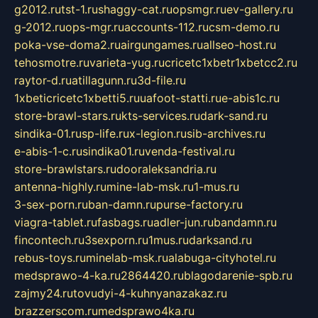
g2012.ru
tst-1.ru
shaggy-cat.ru
opsmgr.ru
ev-gallery.ru
g-2012.ru
ops-mgr.ru
accounts-112.ru
csm-demo.ru
poka-vse-doma2.ru
airgungames.ru
allseo-host.ru
tehosmotre.ru
varieta-yug.ru
cricetc1xbetr1xbetcc2.ru
raytor-d.ru
atillagunn.ru
3d-file.ru
1xbeticricetc1xbetti5.ru
uafoot-statti.ru
e-abis1c.ru
store-brawl-stars.ru
kts-services.ru
dark-sand.ru
sindika-01.ru
sp-life.ru
x-legion.ru
sib-archives.ru
e-abis-1-c.ru
sindika01.ru
venda-festival.ru
store-brawlstars.ru
dooraleksandria.ru
antenna-highly.ru
mine-lab-msk.ru
1-mus.ru
3-sex-porn.ru
ban-damn.ru
purse-factory.ru
viagra-tablet.ru
fasbags.ru
adler-jun.ru
bandamn.ru
fincontech.ru
3sexporn.ru
1mus.ru
darksand.ru
rebus-toys.ru
minelab-msk.ru
alabuga-cityhotel.ru
medsprawo-4-ka.ru
2864420.ru
blagodarenie-spb.ru
zajmy24.ru
tovudyi-4-kuhnyanazakaz.ru
brazzerscom.ru
medsprawo4ka.ru