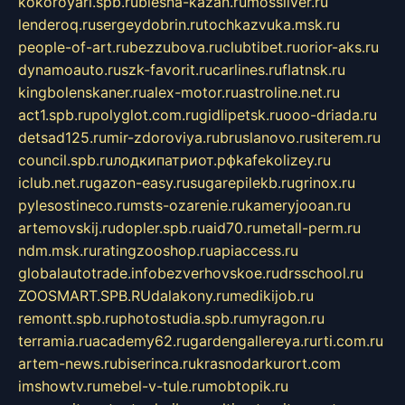
kokoroyari.spb.ru
blesna-kazan.ru
mossilver.ru
lenderoq.ru
sergeydobrin.ru
tochkazvuka.msk.ru
people-of-art.ru
bezzubova.ru
clubtibet.ru
orior-aks.ru
dynamoauto.ru
szk-favorit.ru
carlines.ru
flatnsk.ru
kingbolenskaner.ru
alex-motor.ru
astroline.net.ru
act1.spb.ru
polyglot.com.ru
gidlipetsk.ru
ooo-driada.ru
detsad125.ru
mir-zdoroviya.ru
bruslanovo.ru
siterem.ru
council.spb.ru
лодкипатриот.рф
kafekolizey.ru
iclub.net.ru
gazon-easy.ru
sugarepilekb.ru
grinox.ru
pylesostineco.ru
msts-ozarenie.ru
kameryjooan.ru
artemovskij.ru
dopler.spb.ru
aid70.ru
metall-perm.ru
ndm.msk.ru
ratingzooshop.ru
apiaccess.ru
globalautotrade.info
bezverhovskoe.ru
drsschool.ru
ZOOSMART.SPB.RU
dalakony.ru
medikijob.ru
remontt.spb.ru
photostudia.spb.ru
myragon.ru
terramia.ru
academy62.ru
gardengallereya.ru
rti.com.ru
artem-news.ru
biserinca.ru
krasnodarkurort.com
imshowtv.ru
mebel-v-tule.ru
mobtopik.ru