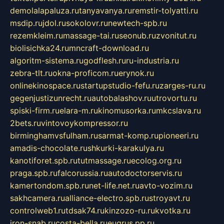
demolalapaluza.ru
tanyavanya.ru
remstir-tolyatti.ru
msdip.ru
jdol.ru
sokolovr.ru
newtech-spb.ru
rezemkleim.ru
massage-tai.ru
seonub.ru
zvonitut.ru
biolisichka24.ru
mncraft-download.ru
algoritm-sistema.ru
godflesh.ru
ru-industria.ru
zebra-tlt.ru
okna-proficom.ru
erynok.ru
onlinekinospace.ru
startupstudio-fefu.ru
zarges-ru.ru
gegenjustizunrecht.ru
autobalashov.ru
utrovortu.ru
spiski-firm.ru
elara-m.ru
kinomusorka.ru
mkcslava.ru
2bets.ru
vintovoykompressor.ru
birminghamvsfulham.ru
sarmat-komp.ru
pioneeri.ru
amadis-chocolate.ru
shkurki-karakulya.ru
kanotiforet.spb.ru
tutmassage.ru
ecolog.org.ru
praga.spb.ru
falcorussia.ru
autodoctorservis.ru
kamertondom.spb.ru
net-life.net.ru
avto-vozim.ru
sakhcamera.ru
alliance-electro.spb.ru
stroyavt.ru
controlweb1.ru
tdsak74.ru
kinzozo-ru.ru
kvotka.ru
iron-snab.ru
costa-bella.ru
eugrus.pp.ru