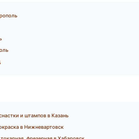
рополь
ь
оль
д
настки и штампов в Казань
окраска в Нижневартовск
токарная, фрезерная в Хабаровск