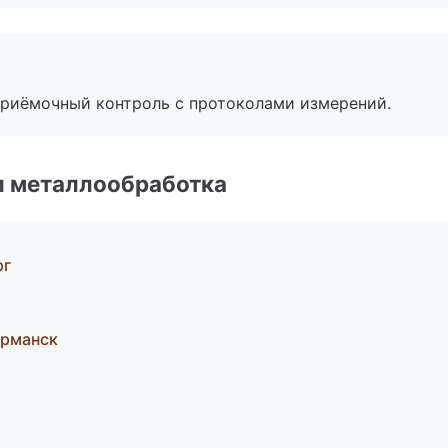
приёмочный контроль с протоколами измерений.
и металлообработка
рг
рманск