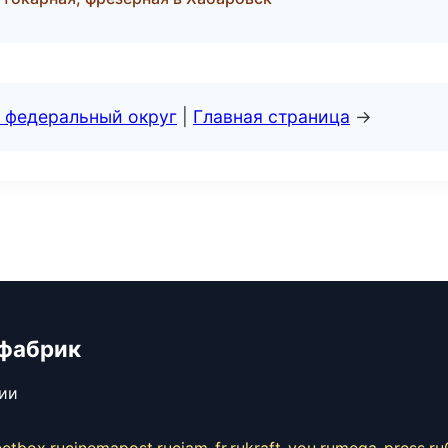
 федеральный округ
|
Главная страница
→
 фабрик
сии