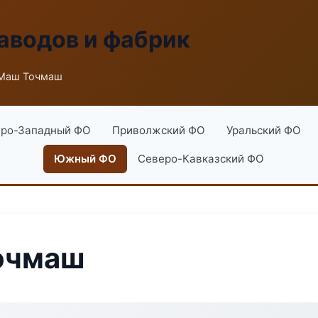
аводов и фабрик
Маш Точмаш
ро-Западный ФО
Приволжский ФО
Уральский ФО
Южный ФО
Северо-Кавказский ФО
очмаш