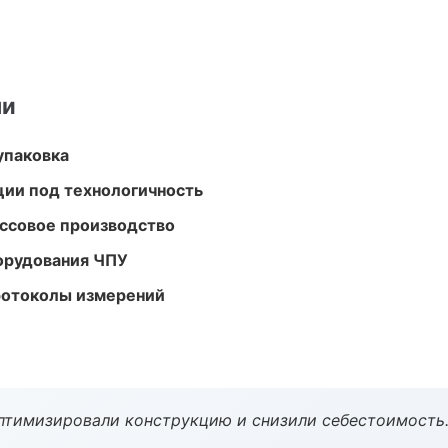
ми
упаковка
ции под технологичность
ассовое производство
орудования ЧПУ
ротоколы измерений
птимизировали конструкцию и снизили себестоимость